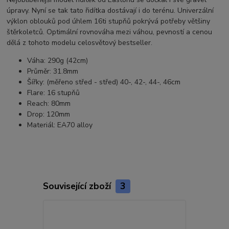
úpravy. Nyní se tak tato řidítka dostávají i do terénu. Univerzální
výklon oblouků pod úhlem 16ti stupňů pokrývá potřeby většiny
štěrkoletců. Optimální rovnováha mezi váhou, pevností a cenou
dělá z tohoto modelu celosvětový bestseller.
Váha: 290g (42cm)
Průměr: 31.8mm
Šířky: (měřeno střed - střed) 40-, 42-, 44-, 46cm
Flare: 16 stupňů
Reach: 80mm
Drop: 120mm
Materiál: EA70 alloy
Související zboží
3