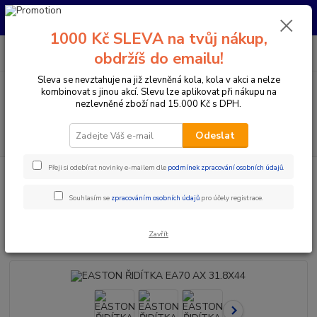
Pro nachystání kola / doplňků na prodejně si prosím zavolejte dopředu.
Děkujeme
1000 Kč SLEVA na tvůj nákup,
0
ks
+420 733 792 733
CZK
obdržíš do emailu!
za
0 Kč
PO-PÁ 10:00-17:00 | SO: 9:00-12:00
Sleva se nevztahuje na již zlevněná kola, kola v akci a nelze
kombinovat s jinou akcí. Slevu lze aplikovat při nákupu na
Menu
nezlevněné zboží nad 15.000 Kč s DPH.
Hledat
Odeslat
Přeji si odebírat novinky e-mailem dle
podmínek zpracování osobních údajů
.
Úvod
Komponenty na kolo
Řídítka
Berany / Gravel
EASTON
ŘIDÍTKA EA70 AX 31.8X44
Souhlasím se
zpracováním osobních údajů
pro účely registrace.
EASTON ŘIDÍTKA EA70 AX
31.8X44
Zavřít