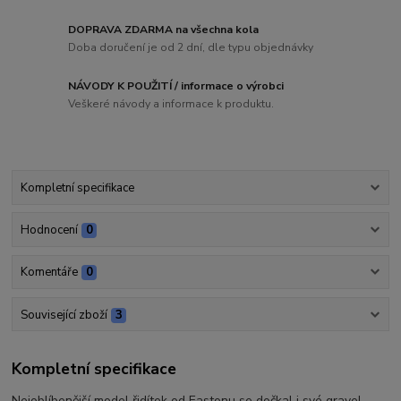
DOPRAVA ZDARMA na všechna kola
Doba doručení je od 2 dní, dle typu objednávky
NÁVODY K POUŽITÍ / informace o výrobci
Veškeré návody a informace k produktu.
Kompletní specifikace
Hodnocení
0
Komentáře
0
Související zboží
3
Kompletní specifikace
Nejoblíbenější model řidítek od Eastonu se dočkal i své gravel