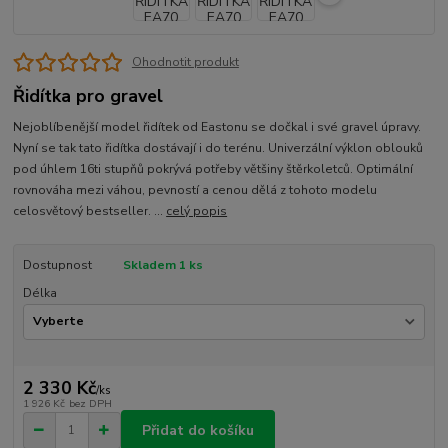
Ohodnotit produkt
Řidítka pro gravel
Nejoblíbenější model řidítek od Eastonu se dočkal i své gravel úpravy.
Nyní se tak tato řidítka dostávají i do terénu. Univerzální výklon oblouků
pod úhlem 16ti stupňů pokrývá potřeby většiny štěrkoletců. Optimální
rovnováha mezi váhou, pevností a cenou dělá z tohoto modelu
celosvětový bestseller. ...
celý popis
Dostupnost
Skladem 1 ks
Délka
2 330 Kč
/
ks
1 926 Kč
bez DPH
Přidat do košíku