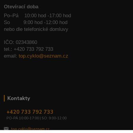
Otevírací doba
Po–Pá 10:00 hod -17:00 hod
So
9:00 hod -12:00 hod
nebo dle telefonické domluvy
IČO: 02343860
tel.: +420 733 792 733
email:
top.cyklo@seznam.cz
Kontakty
+420 733 792 733
PO-PÁ 10:00-17:00 | SO: 9:00-12:00
top.cyklo@seznam.cz