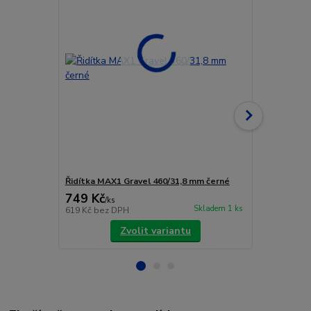
Řidítka MAX1 Gravel 460/31,8 mm černé
EASTON ŘID
749 Kč
2 330 Kč
/
ks
Skladem 1 ks
619 Kč
bez DPH
1 926 Kč
bez
Zvolit variantu