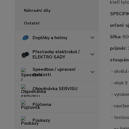
kteří tyt
Náhradní díly
SPECIFI
Ostatní
určení: 
šířka:
80
Doplňky a helmy
průměr:
Přestavby elektrokol /
ELEKTRO SADY
stoupání
Speedbox / upravení
- skvělá 
rychlosti
- ohyb 9
Objednávka SERVISU
- vyroben
Půjčovna
- navržen
- testov
Poukazy