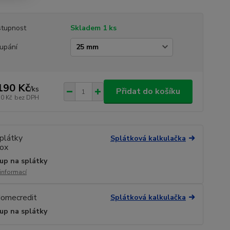
tupnost
Skladem 1 ks
upání
190 Kč
/
ks
Přidat do košíku
10 Kč
bez DPH
Splátková kalkulačka
up na splátky
 informací
Splátková kalkulačka
up na splátky