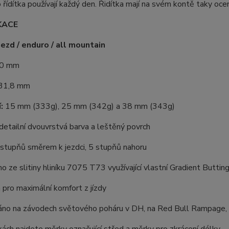
o řídítka používají každý den. Řidítka mají na svém kontě taky oc
KACE
sjezd / enduro / all mountain
0 mm
31,8 mm
:
15 mm (333g), 25 mm (342g) a 38 mm (343g)
detailní dvouvrstvá barva a leštěný povrch
 stupňů směrem k jezdci, 5 stupňů nahoru
o ze slitiny hliníku 7075 T73 využívající vlastní Gradient Butti
 pro maximální komfort z jízdy
áno na závodech světového poháru v DH, na Red Bull Rampage