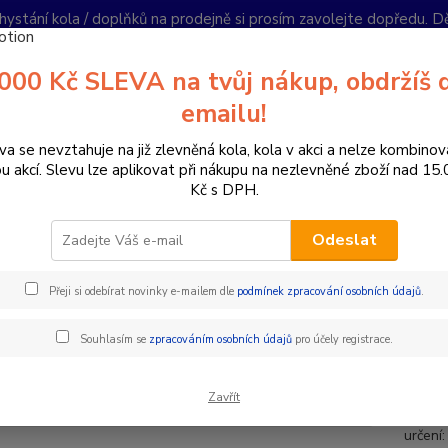
hystání kola / doplňků na prodejně si prosím zavolejte dopředu. 
í podmínky
Kontakty
Reklamace
Ochrana soukromí
Články
000 Kč SLEVA na tvůj nákup, obdržíš 
Nevíte
emailu!
Hledat
+420
PO-PÁ 
va se nevztahuje na již zlevněná kola, kola v akci a nelze kombinov
ou akcí. Slevu lze aplikovat při nákupu na nezlevněné zboží nad 15
Kč s DPH.
omponenty na kolo
Řídítka
Průměr 31,8 mm
DEITY ŘÍDÍTKA B
Odeslat
TY ŘÍDÍTKA BLACKLABEL 31,8
Přeji si odebírat novinky e-mailem dle
podmínek zpracování osobních údajů
.
Řidítk
Souhlasím se
zpracováním osobních údajů
pro účely registrace.
testová
řídítka
Zavřít
oceněn
určení: