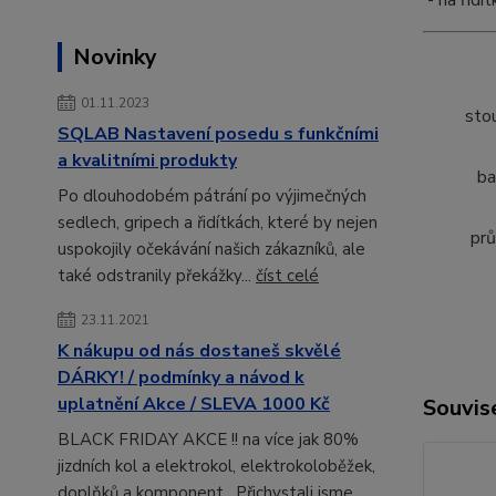
- na řídí
Novinky
01.11.2023
sto
SQLAB Nastavení posedu s funkčními
a kvalitními produkty
ba
Po dlouhodobém pátrání po výjimečných
sedlech, gripech a řidítkách, které by nejen
pr
uspokojily očekávání našich zákazníků, ale
také odstranily překážky...
číst celé
23.11.2021
K nákupu od nás dostaneš skvělé
DÁRKY! / podmínky a návod k
uplatnění Akce / SLEVA 1000 Kč
Souvise
BLACK FRIDAY AKCE !! na více jak 80%
jizdních kol a elektrokol, elektrokoloběžek,
doplňků a komponent. Přichystali jsme