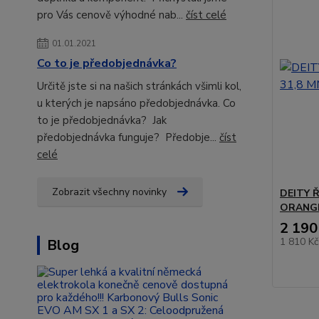
pro Vás cenově výhodné nab...
číst celé
01.01.2021
Co to je předobjednávka?
Určitě jste si na našich stránkách všimli kol,
u kterých je napsáno předobjednávka. Co
to je předobjednávka? Jak
předobjednávka funguje? Předobje...
číst
celé
Zobrazit všechny novinky
DEITY 
ORANG
2 190
1 810 K
Blog