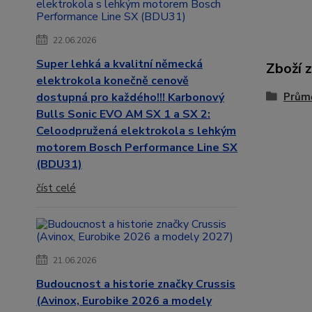
22.06.2026
Super lehká a kvalitní německá
Zboží 
elektrokola konečně cenově
dostupná pro každého!!! Karbonový
Prům
Bulls Sonic EVO AM SX 1 a SX 2:
Celoodpružená elektrokola s lehkým
motorem Bosch Performance Line SX
(BDU31)
číst celé
21.06.2026
Budoucnost a historie značky Crussis
(Avinox, Eurobike 2026 a modely