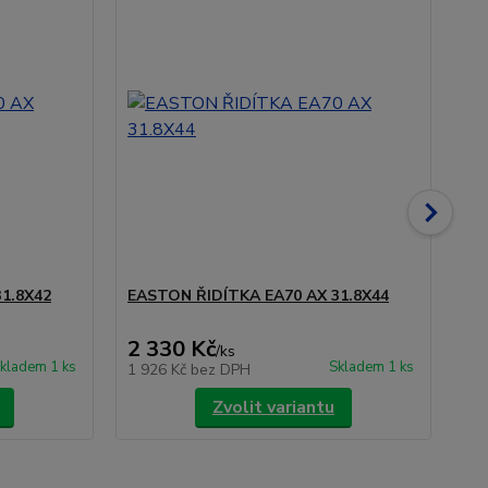
1.8X42
EASTON ŘIDÍTKA EA70 AX 31.8X44
EA
- D
2 330 Kč
5 
/
ks
kladem 1 ks
Skladem 1 ks
1 926 Kč
bez DPH
4 
Zvolit variantu