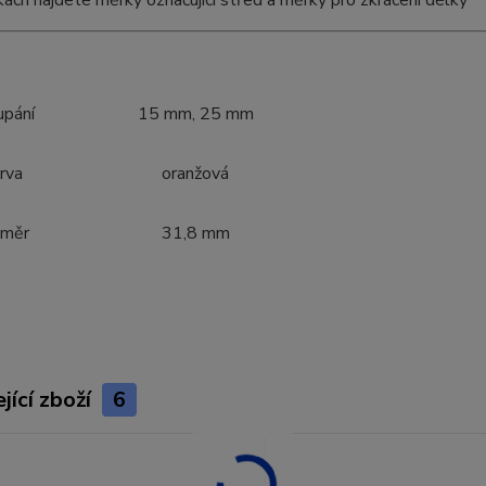
tkách najdete měrky označující střed a měrky pro zkrácení délky
upání
15 mm, 25 mm
rva
oranžová
ůměr
31,8 mm
jící zboží
6