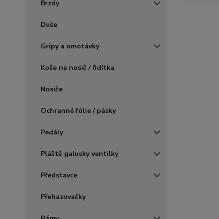
Brzdy
Duše
Gripy a omotávky
Koše na nosič / řidítka
Nosiče
Ochranné fólie / pásky
Pedály
Pláště galusky ventilky
Představce
Přehazovačky
Rámy