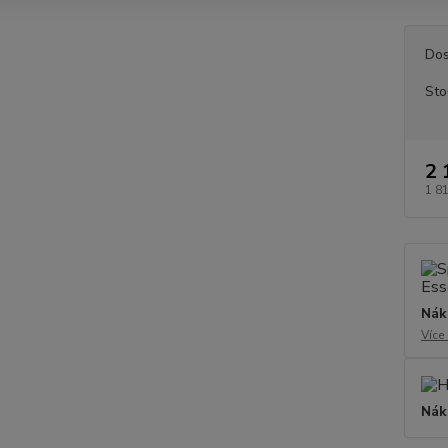
Dos
Sto
2 
1 8
Nák
Více
Nák