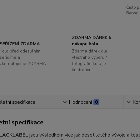
Číslo p
Barva:
ZDARMA DÁREK k
SEŘÍZENÍ ZDARMA
nákupu kola
Kolo před odesláním
Zdarma dárek dle
seřídíme a
vlastního výběru /
zkontolujeme ZDARMA
fotografie kola je
ilustrativní
etní specifikace
Hodnocení
0
Ko
tní specifikace
LACKLABEL
jsou výsledkem více jak desetiletého vývoje a test