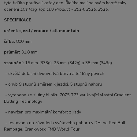
tyto řídítka používají každý den. Řidítka mají na svém kontě taky
ocenění
Dirt Mag Top 100 Product - 2014, 2015, 2016.
SPECIFIKACE
určení: sjezd / enduro / all mountain
šířka:
800 mm
průměr:
31,8 mm
stoupání:
15 mm (333g), 25 mm (342g) a 38 mm (343g)
- skvělá detailní dvouvrstvá barva a leštěný povrch
- ohyb 9 stupňů směrem k jezdci, 5 stupňů nahoru
- vyrobeno ze slitiny hliníku 7075 T73 využívající vlastní Gradient
Butting Technology
- navržen pro maximální komfort z jízdy
- testováno na závodech světového poháru v DH, na Red Bull
Rampage, Crankworx, FMB World Tour