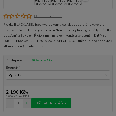
Ohodnotit produkt
Řidítka BLACKLABEL jsou výsledkem více jak desetiletého vývoje a
testování. Své o tom ví jezdci týmu Norco Factory Racing, kteří tyto řídítka
používají každý den. Řidítka mají na svém kontě taky ocenění Dirt Mag
Top 100 Product - 2014, 2015, 2016. SPECIFIKACE určení: sjezd / enduro /
all mountain š...
celý popis
Dostupnost
Skladem 3 ks
Stoupání
2 190 Kč
/
ks
1 810 Kč
bez DPH
Přidat do košíku