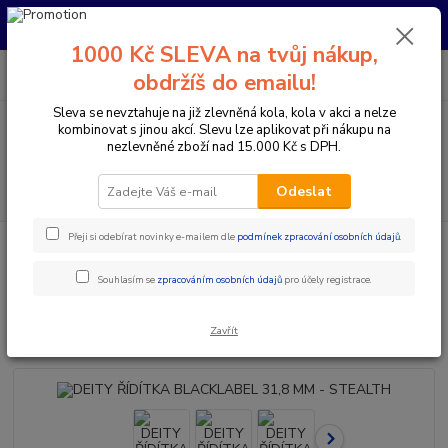
Pro nachystání kola / doplňků na prodejně si prosím zavolejte dopředu.
Děkujeme
1000 Kč SLEVA na tvůj nákup,
0
ks
+420 733 792 733
CZK
obdržíš do emailu!
za
0 Kč
PO-PÁ 10:00-17:00 | SO: 9:00-12:00
Sleva se nevztahuje na již zlevněná kola, kola v akci a nelze
kombinovat s jinou akcí. Slevu lze aplikovat při nákupu na
Menu
nezlevněné zboží nad 15.000 Kč s DPH.
Hledat
Odeslat
Přeji si odebírat novinky e-mailem dle
podmínek zpracování osobních údajů
.
Úvod
Komponenty na kolo
Řídítka
Průměr 31,8 mm
DEITY
ŘÍDÍTKA BLACKLABEL 31,8 MM - STEALTH
Souhlasím se
zpracováním osobních údajů
pro účely registrace.
DEITY ŘÍDÍTKA BLACKLABEL
31,8 MM - STEALTH
Zavřít