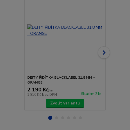
DEITY ŘÍDÍTKA BLACKLABEL 31,8 MM -
DEITY ŘÍDÍ
ORANGE
2 190 Kč
2 190 Kč
/
ks
Skladem 2 ks
1 810 Kč
bez DPH
1 810 Kč
bez
Zvolit variantu