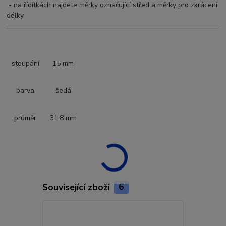
- na řídítkách najdete měrky označující střed a měrky pro zkrácení
délky
stoupání
15 mm
barva
šedá
průměr
31,8 mm
Související zboží
6