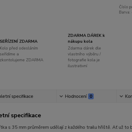
Číslo p
Barva:
ZDARMA DÁREK k
SEŘÍZENÍ ZDARMA
nákupu kola
Kolo před odesláním
Zdarma dárek dle
seřídíme a
vlastního výběru /
zkontolujeme ZDARMA
fotografie kola je
ilustrativní
etní specifikace
Hodnocení
0
Ko
tní specifikace
ítka s 35 mm průměrem udělají z každého trailu hřiště. Ať už to