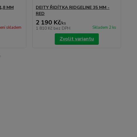
1,8 MM
DEITY ŘIDÍTKA RIDGELINE 35 MM -
EA
RED
- D
2 190 Kč
5 
/
ks
ení skladem
Skladem 2 ks
1 810 Kč
bez DPH
4 
Zvolit variantu