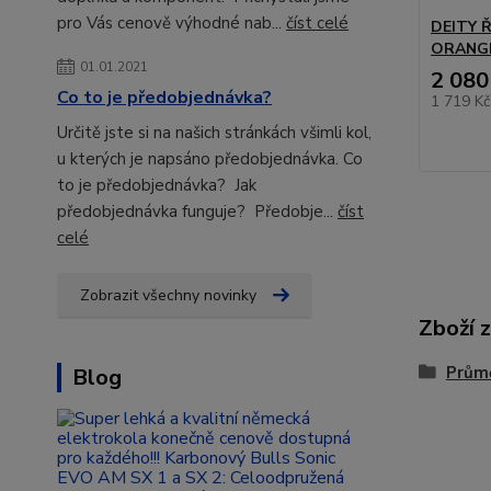
pro Vás cenově výhodné nab...
číst celé
DEITY 
ORANG
01.01.2021
2 080
Co to je předobjednávka?
1 719 K
Určitě jste si na našich stránkách všimli kol,
u kterých je napsáno předobjednávka. Co
to je předobjednávka? Jak
předobjednávka funguje? Předobje...
číst
celé
Zobrazit všechny novinky
Zboží 
Prům
Blog