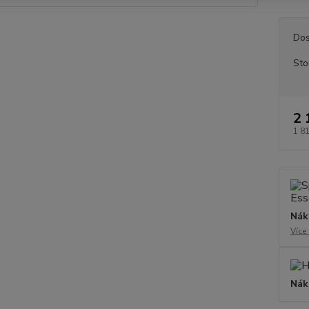
Dos
Sto
2 
1 8
Nák
Více
Nák