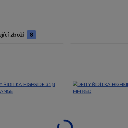
jící zboží
8