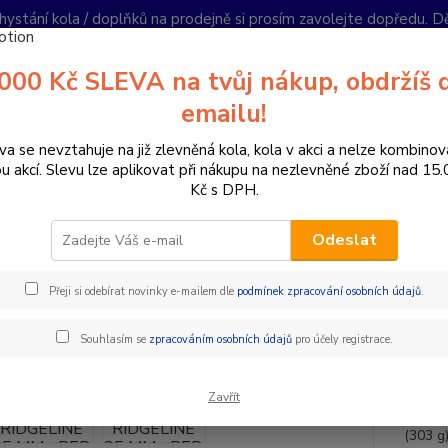
hystání kola / doplňků na prodejně si prosím zavolejte dopředu. 
í podmínky
Kontakty
Reklamace
Ochrana soukromí
Články
000 Kč SLEVA na tvůj nákup, obdržíš 
Nevíte
emailu!
Hledat
+420
PO-PÁ 
va se nevztahuje na již zlevněná kola, kola v akci a nelze kombinov
ou akcí. Slevu lze aplikovat při nákupu na nezlevněné zboží nad 15
Kč s DPH.
omponenty na kolo
Řídítka
Průměr 35 mm
DEITY ŘIDÍTKA RID
Odeslat
Y ŘIDÍTKA RIDGELINE 35 MM -
Přeji si odebírat novinky e-mailem dle
podmínek zpracování osobních údajů
.
Lehká ř
Souhlasím se
zpracováním osobních údajů
pro účely registrace.
to bud
pomoho
Zavřít
All Mo
(303 g