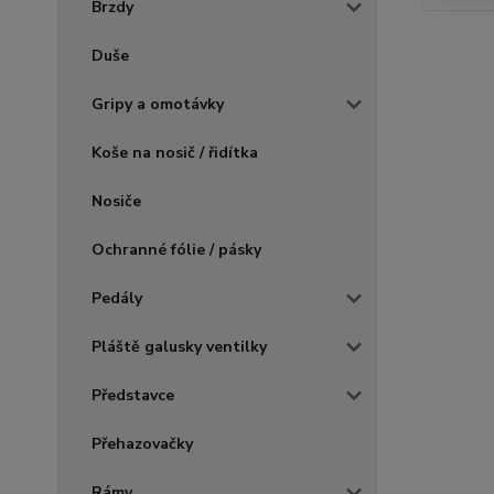
Brzdy
Duše
Gripy a omotávky
Koše na nosič / řidítka
Nosiče
Ochranné fólie / pásky
Pedály
Pláště galusky ventilky
Představce
Přehazovačky
Rámy