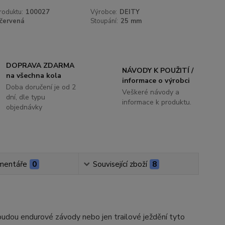
roduktu:
100027
Výrobce:
DEITY
červená
Stoupání:
25 mm
DOPRAVA ZDARMA
NÁVODY K POUŽITÍ /
na všechna kola
informace o výrobci
Doba doručení je od 2
Veškeré návody a
dní, dle typu
informace k produktu.
objednávky
mentáře
0
Související zboží
8
 budou endurové závody nebo jen trailové ježdění tyto