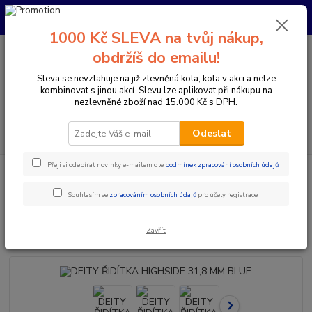
Pro nachystání kola / doplňků na prodejně si prosím zavolejte dopředu.
Děkujeme
1000 Kč SLEVA na tvůj nákup,
0
ks
+420 733 792 733
CZK
obdržíš do emailu!
za
0 Kč
PO-PÁ 10:00-17:00 | SO: 9:00-12:00
Sleva se nevztahuje na již zlevněná kola, kola v akci a nelze
kombinovat s jinou akcí. Slevu lze aplikovat při nákupu na
Menu
nezlevněné zboží nad 15.000 Kč s DPH.
Hledat
Odeslat
Přeji si odebírat novinky e-mailem dle
podmínek zpracování osobních údajů
.
Úvod
Komponenty na kolo
Řídítka
Průměr 31,8 mm
DEITY
ŘIDÍTKA HIGHSIDE 31,8 MM BLUE
Souhlasím se
zpracováním osobních údajů
pro účely registrace.
DEITY ŘIDÍTKA HIGHSIDE 31,8
MM BLUE
Zavřít