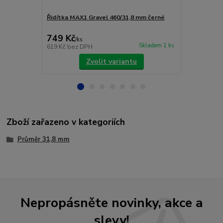
Řidítka MAX1 Gravel 460/31,8 mm černé
EASTON ŘID
749 Kč
2 330 Kč
/
ks
Skladem 1 ks
619 Kč
bez DPH
1 926 Kč
bez
Zvolit variantu
Zboží zařazeno v kategoriích
Průměr 31,8 mm
Nepropásněte novinky, akce a
slevy!