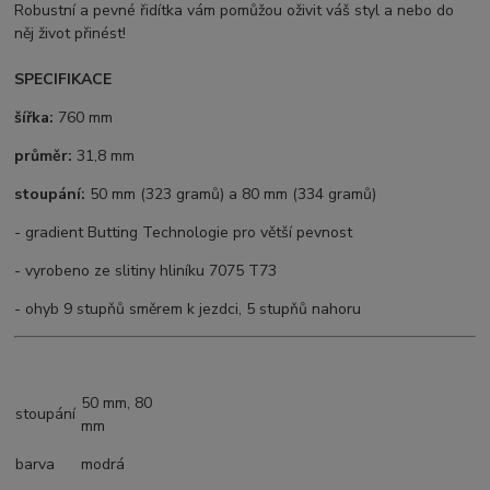
Robustní a pevné řidítka vám pomůžou oživit váš styl a nebo do
něj život přinést!
SPECIFIKACE
šířka:
760 mm
průměr:
31,8 mm
stoupání:
50 mm (323 gramů) a 80 mm (334 gramů)
- gradient Butting Technologie pro větší pevnost
- vyrobeno ze slitiny hliníku 7075 T73
- ohyb 9 stupňů směrem k jezdci, 5 stupňů nahoru
50 mm, 80
stoupání
mm
barva
modrá