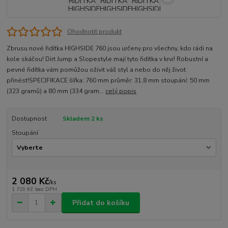
Ohodnotit produkt
Zbrusu nové řidítka HIGHSIDE 760 jsou určeny pro všechny, kdo rádi na
kole skáčou! Dirt Jump a Slopestyle mají tyto řidítka v krvi! Robustní a
pevné řidítka vám pomůžou oživit váš styl a nebo do něj život
přinést!SPECIFIKACE šířka: 760 mm průměr: 31,8 mm stoupání: 50 mm
(323 gramů) a 80 mm (334 gram...
celý popis
Dostupnost
Skladem 2 ks
Stoupání
2 080 Kč
/
ks
1 719 Kč
bez DPH
Přidat do košíku