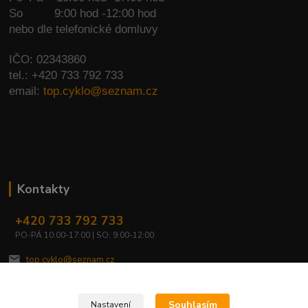
So
9:00 hod -12:00 hod
nebo dle telefonické domluvy
IČO: 02343860
tel.: +420 733 792 733
email:
top.cyklo@seznam.cz
Kontakty
+420 733 792 733
PO-PÁ 10:00-17:00 | SO: 9:00-12:00
top.cyklo@seznam.cz
Souhlasím
Nastavení