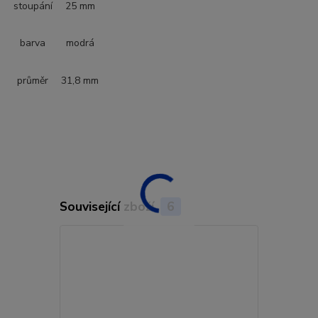
stoupání
25 mm
barva
modrá
průměr
31,8 mm
Související zboží
6