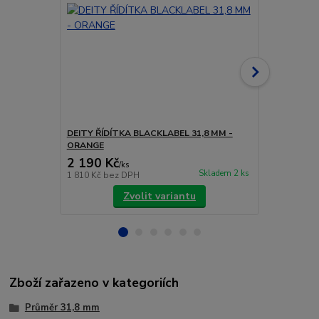
DEITY ŘÍDÍTKA BLACKLABEL 31,8 MM -
DEITY ŘÍDÍ
ORANGE
2 190 Kč
2 190 Kč
/
ks
Skladem 2 ks
1 810 Kč
bez DPH
1 810 Kč
bez
Zvolit variantu
Zboží zařazeno v kategoriích
Průměr 31,8 mm