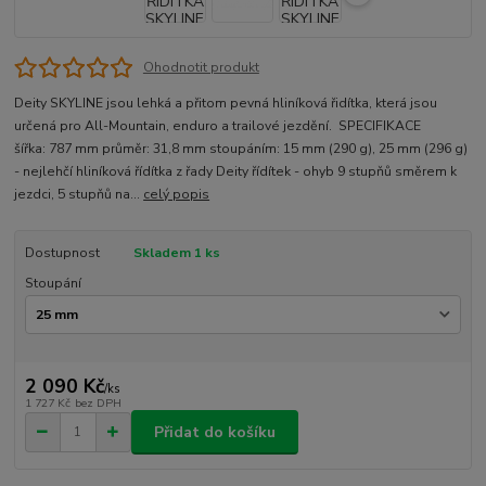
Ohodnotit produkt
Deity SKYLINE jsou lehká a přitom pevná hliníková řidítka, která jsou
určená pro All-Mountain, enduro a trailové jezdění. SPECIFIKACE
šířka: 787 mm průměr: 31,8 mm stoupáním: 15 mm (290 g), 25 mm (296 g)
- nejlehčí hliníková řídítka z řady Deity řídítek - ohyb 9 stupňů směrem k
jezdci, 5 stupňů na...
celý popis
Dostupnost
Skladem 1 ks
Stoupání
2 090 Kč
/
ks
1 727 Kč
bez DPH
Přidat do košíku