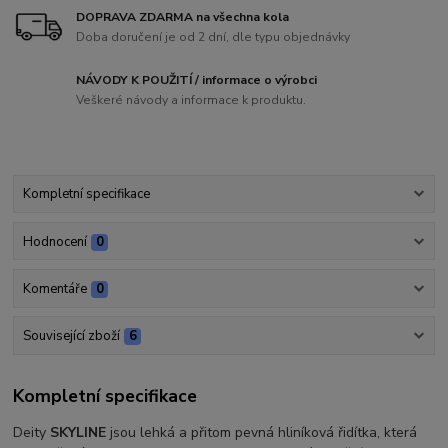
DOPRAVA ZDARMA na všechna kola
Doba doručení je od 2 dní, dle typu objednávky
NÁVODY K POUŽITÍ / informace o výrobci
Veškeré návody a informace k produktu.
Kompletní specifikace
Hodnocení
0
Komentáře
0
Související zboží
6
Kompletní specifikace
Deity
SKYLINE
jsou lehká a přitom pevná hliníková řidítka, která