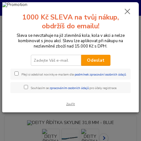
Pro nachystání kola / doplňků na prodejně si prosím zavolejte dopředu.
Děkujeme
1000 Kč SLEVA na tvůj nákup,
0
ks
+420 733 792 733
CZK
obdržíš do emailu!
za
0 Kč
PO-PÁ 10:00-17:00 | SO: 9:00-12:00
Sleva se nevztahuje na již zlevněná kola, kola v akci a nelze
kombinovat s jinou akcí. Slevu lze aplikovat při nákupu na
Menu
nezlevněné zboží nad 15.000 Kč s DPH.
Hledat
Odeslat
Přeji si odebírat novinky e-mailem dle
podmínek zpracování osobních údajů
.
Úvod
Komponenty na kolo
Řídítka
Průměr 31,8 mm
DEITY
ŘÍDÍTKA SKYLINE 31,8 MM - BLUE
Souhlasím se
zpracováním osobních údajů
pro účely registrace.
DEITY ŘÍDÍTKA SKYLINE 31,8 MM
- BLUE
Zavřít