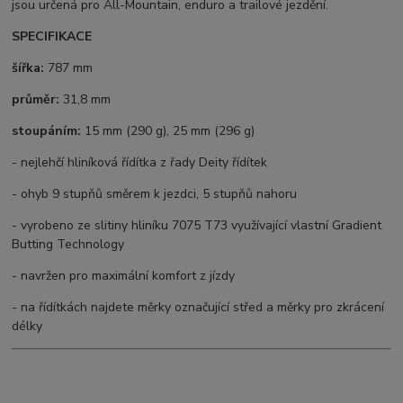
jsou určená pro All-Mountain, enduro a trailové jezdění.
SPECIFIKACE
šířka:
787 mm
průměr:
31,8 mm
stoupáním:
15 mm (290 g), 25 mm (296 g)
- nejlehčí hliníková řídítka z řady Deity řídítek
- ohyb 9 stupňů směrem k jezdci, 5 stupňů nahoru
- vyrobeno ze slitiny hliníku 7075 T73 využívající vlastní Gradient
Butting Technology
- navržen pro maximální komfort z jízdy
- na řídítkách najdete měrky označující střed a měrky pro zkrácení
délky