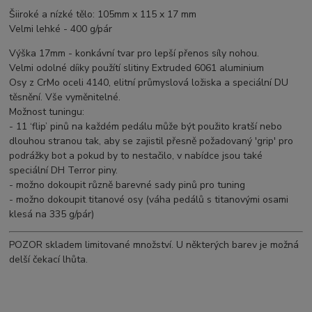
Šiiroké a nízké tělo: 105mm x 115 x 17 mm
Velmi lehké - 400 g/pár
Výška 17mm - konkávní tvar pro lepší přenos síly nohou.
Velmi odolné díiky použítí slitiny Extruded 6061 aluminium
Osy z CrMo oceli 4140, elitní průmyslová ložiska a speciální DU
těsnění. Vše vyměnitelné.
Možnost tuningu:
- 11 ‘flip’ pinů na každém pedálu může být použito kratší nebo
dlouhou stranou tak, aby se zajistil přesně požadovaný 'grip' pro
podrážky bot a pokud by to nestačilo, v nabídce jsou také
speciální DH Terror piny.
- možno dokoupit různě barevné sady pinů pro tuning
- možno dokoupit titanové osy (váha pedálů s titanovými osami
klesá na 335 g/pár)
POZOR skladem limitované množství. U některých barev je možná
delší čekací lhůta.