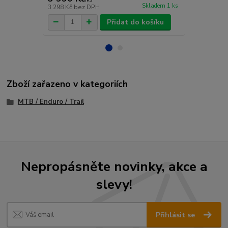
Skladem 1 ks
3 298 Kč
bez DPH
3 298 Kč
bez
Přidat do košíku
Zboží zařazeno v kategoriích
MTB / Enduro / Trail
Nepropásněte novinky, akce a
slevy!
Přihlásit se