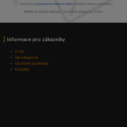
Souhlasím se
zpracováním osobních údajů
za účelem rozesílky newsletteru.
Můžete se kdykoli odhlásit. Zasíláme jednou za 14 dní.
Informace pro zákazníky
O nás
Jak nakupovat
Obchodní podmínky
Kontakty