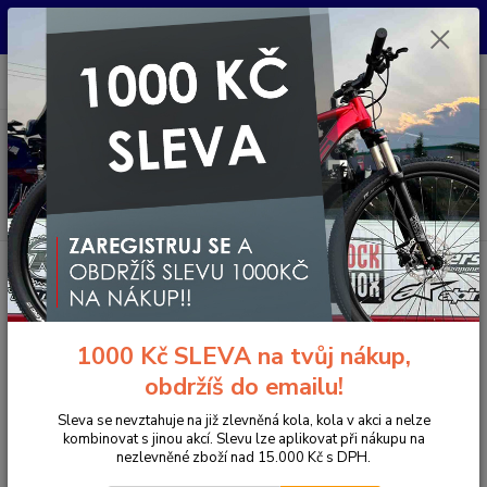
Pro nachystání kola / doplňků na prodejně si prosím zavolejte dopředu.
Děkujeme
0
ks
+420 733 792 733
CZK
za
0 Kč
PO-PÁ 10:00-17:00 | SO: 9:00-12:00
Menu
Hledat
Úvod
Komponenty na kolo
Pedály
MTB / Enduro / Trail
DMR
BIKES VAULT PEDÁLY SUPER BLUE - MODRÉ
DMR BIKES VAULT PEDÁLY
1000 Kč SLEVA na tvůj nákup,
SUPER BLUE - MODRÉ
obdržíš do emailu!
- 5 %
Akce
Doprava ZDARMA
Sleva se nevztahuje na již zlevněná kola, kola v akci a nelze
kombinovat s jinou akcí. Slevu lze aplikovat při nákupu na
nezlevněné zboží nad 15.000 Kč s DPH.