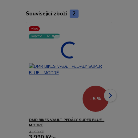
Související zboží
2
Akce
Akce
Doprava ZDARMA
Doprava ZD
- 5 %
DMR BIKES VAULT PEDÁLY SUPER BLUE -
NS BIKES R
MODRÉ
4 199 Kč
4 200 Kč
3 990 Kč
3 990 Kč
/
ks