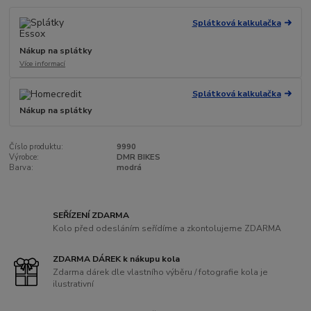
Splátková kalkulačka
Nákup na splátky
Více informací
Splátková kalkulačka
Nákup na splátky
Číslo produktu:
9990
Výrobce:
DMR BIKES
Barva:
modrá
SEŘÍZENÍ ZDARMA
Kolo před odesláním seřídíme a zkontolujeme ZDARMA
ZDARMA DÁREK k nákupu kola
Zdarma dárek dle vlastního výběru / fotografie kola je
ilustrativní