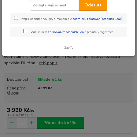
Odeslat
Přeji si odebírat novinky e-mailem dle
podmínek zpracování osobních údajů
.
Ohodnotit produkt
Souhlasím se
zpracováním osobních údajů
pro účely registrace.
Elitní velmi odolné pedály s širokým a nízkým tělem. Šiiroké a nízké tělo:
105mm x 115 x 17 mmVelmi lehké - 400 g/pár Výška 17mm - konkávní tvar
Zavřít
pro lepší přenos síly nohou.Velmi odolné díiky použítí slitiny Extruded
6061 aluminiumOsy z CrMo oceli 4140, elitní průmyslová ložiska a
speciální DU těsn...
celý popis
Dostupnost
Skladem 1 ks
Cena před
4 199 Kč
slevou
3 990 Kč
/
ks
3 298 Kč
bez DPH
Přidat do košíku