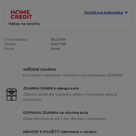
Splátková kalkulačka
Nákup na splátky
Číslo produktu:
8022764
Výrobce:
EASTON
Barva:
černá
SEŘÍZENÍ ZDARMA
Kolo před odesláním seřídíme a zkontolujeme ZDARMA
ZDARMA DÁREK k nákupu kola
Zdarma dárek dle vlastního výběru / fotografie kola je
ilustrativní
DOPRAVA ZDARMA na všechna kola
Doba doručení je od 2 dní, dle typu objednávky
NÁVODY K POUŽITÍ / informace o výrobci