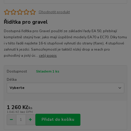
Ohodnotit produkt
Řidítka pro gravel
Dostupná řidítka pro Gravel použití ze základní řady EA 50, přebírají
kompletně stejný tvar, jako mají úspěšné modely EA70 a EC70. Díky tomu
i v této řadě najdete 16-ti stupňové vyhnutí do strany (flare), 4 stupňové
zahnutí k jezdci. Samozřejmostí je taktéž nízký drop a reach pro
pohodlný a jistý úc...
celý popis
Dostupnost
Skladem 1 ks
Délka
1 260 Kč
/
ks
1 041 Kč
bez DPH
Přidat do košíku