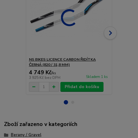
NS BIKES LICENCE CARBON ŘIDÍTKA
EASTON ŘID
ČERNÁ (820 / 31,8 MM)
4 749 Kč
1 260 Kč
/
ks
Skladem 1 ks
3 925 Kč
bez DPH
1 041 Kč
bez
Přidat do košíku
Zboží zařazeno v kategoriích
Berany / Gravel