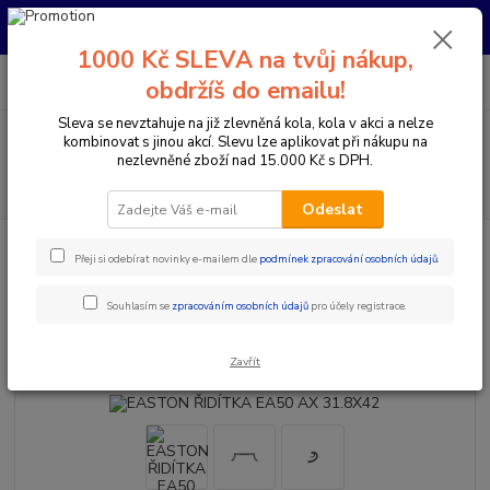
Pro nachystání kola / doplňků na prodejně si prosím zavolejte dopředu.
Děkujeme
1000 Kč SLEVA na tvůj nákup,
0
ks
+420 733 792 733
CZK
obdržíš do emailu!
za
0 Kč
PO-PÁ 10:00-17:00 | SO: 9:00-12:00
Sleva se nevztahuje na již zlevněná kola, kola v akci a nelze
Menu
kombinovat s jinou akcí. Slevu lze aplikovat při nákupu na
nezlevněné zboží nad 15.000 Kč s DPH.
Hledat
Odeslat
Úvod
Komponenty na kolo
Řídítka
Berany / Gravel
EASTON
Přeji si odebírat novinky e-mailem dle
podmínek zpracování osobních údajů
.
ŘIDÍTKA EA50 AX 31.8X42
EASTON ŘIDÍTKA EA50 AX
Souhlasím se
zpracováním osobních údajů
pro účely registrace.
31.8X42
Zavřít