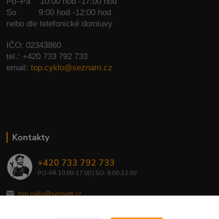
Po–Pá 10:00 hod -17:00 hod
So
9:00 hod -12:00 hod
nebo dle telefonické domluvy
IČO: 02343860
tel.: +420 733 792 733
email:
top.cyklo@seznam.cz
Kontakty
+420 733 792 733
PO-PÁ 10:00-17:00 | SO: 9:00-12:00
top.cyklo@seznam.cz