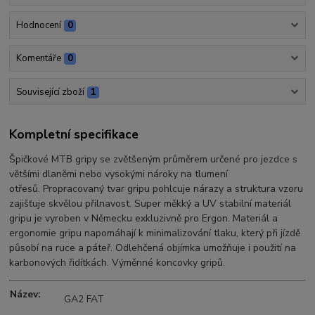
Hodnocení
0
Komentáře
0
Související zboží
1
Kompletní specifikace
Špičkové MTB gripy se zvětšeným průměrem určené pro jezdce s
většími dlaněmi nebo vysokými nároky na tlumení
otřesů. Propracovaný tvar gripu pohlcuje nárazy a struktura vzoru
zajišťuje skvělou přilnavost. Super měkký a UV stabilní materiál
gripu je vyroben v Německu exkluzivně pro Ergon. Materiál a
ergonomie gripu napomáhají k minimalizování tlaku, který při jízdě
působí na ruce a páteř. Odlehčená objímka umožňuje i použití na
karbonových řidítkách. Výměnné koncovky gripů.
Název:
GA2 FAT