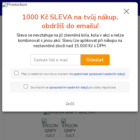
Pro nachystání kola / doplňků na prodejně si prosím zavolejte dopředu.
Děkujeme
1000 Kč SLEVA na tvůj nákup,
0
ks
+420 733 792 733
CZK
obdržíš do emailu!
za
0 Kč
PO-PÁ 10:00-17:00 | SO: 9:00-12:00
Sleva se nevztahuje na již zlevněná kola, kola v akci a nelze
kombinovat s jinou akcí. Slevu lze aplikovat při nákupu na
Menu
nezlevněné zboží nad 15.000 Kč s DPH.
Hledat
Odeslat
Přeji si odebírat novinky e-mailem dle
podmínek zpracování osobních údajů
.
Úvod
Komponenty na kolo
Gripy a omotávky
Gripy klasické / MTB
ERGON GRIPY GA2 FAT
Souhlasím se
zpracováním osobních údajů
pro účely registrace.
ERGON GRIPY GA2 FAT
Zavřít