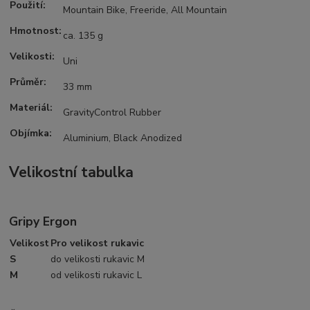
Použití:
Mountain Bike, Freeride, All Mountain
Hmotnost:
ca. 135 g
Velikosti:
Uni
Průměr:
33 mm
Materiál:
GravityControl Rubber
Objímka:
Aluminium, Black Anodized
Velikostní tabulka
Gripy Ergon
Velikost
Pro velikost rukavic
S
do velikosti rukavic M
M
od velikosti rukavic L