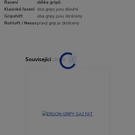
Řazení
délka gripů
Klasické řazení
oba gripy jsou dlouhé
Gripshift
oba gripy jsou zkráceny
Rohloft / Nexus
pravý grip je zkrácený
Související zboží
1