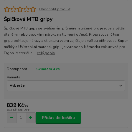
Ohodnotit produkt
Špičkové MTB gripy
Špičkové MTB gripy se zvětšeným průměrem určené pro jezdce s většími
dlaněmi nebo vysokými nároky na tlumení otřesů. Propracovaný tvar
gripu pohlcuje nárazy a struktura vzoru zajišťuje skvělou přilnavost. Super
měkký a UV stabilní materiál gripu je vyroben v Německu exkluzivně pro
Ergon. Materiál a ...
celý popis
Dostupnost
Skladem 4 ks
Varianta
839 Kč
/
ks
693 Kč
bez DPH
Přidat do košíku