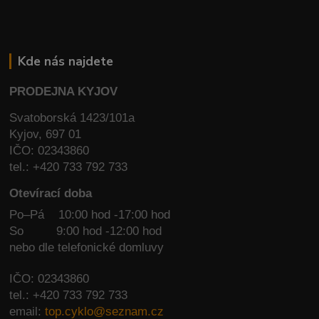
Kde nás najdete
PRODEJNA KYJOV
Svatoborská 1423/101a
Kyjov, 697 01
IČO: 02343860
tel.: +420 733 792 733
Otevírací doba
Po–Pá 10:00 hod -17:00 hod
So
9:00 hod -12:00 hod
nebo dle telefonické domluvy
IČO: 02343860
tel.: +420 733 792 733
email:
top.cyklo@seznam.cz