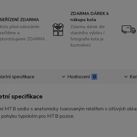
ZDARMA DÁREK k
SEŘÍZENÍ ZDARMA
nákupu kola
Kolo před odesláním
Zdarma dárek dle
seřídíme a
vlastního výběru /
zkontolujeme ZDARMA
fotografie kola je
ilustrativní
etní specifikace
Hodnocení
0
Ko
tní specifikace
ní MTB sedlo s anatomicky tvarovaným reliéfem v citlivých oblas
v pohybu typickém pro MTB pozice.