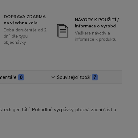
DOPRAVA ZDARMA
NÁVODY K POUŽITÍ /
na všechna kola
informace o výrobci
Doba doručení je od 2
Veškeré návody a
dní, dle typu
informace k produktu.
objednávky
mentáře
0
Související zboží
7
tech genitálií. Pohodlné vycpávky, plochá zadní část a