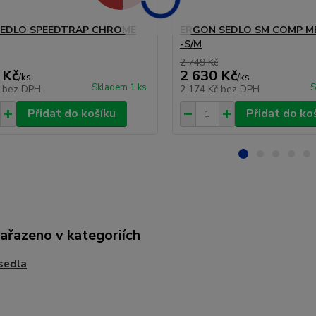
SEDLO SPEEDTRAP CHROME
ERGON SEDLO SM COMP M
-S/M
2 749 Kč
 Kč
2 630 Kč
/
ks
/
ks
Skladem 1 ks
S
č
bez DPH
2 174 Kč
bez DPH
Přidat do košíku
Přidat do ko
zařazeno v kategoriích
sedla