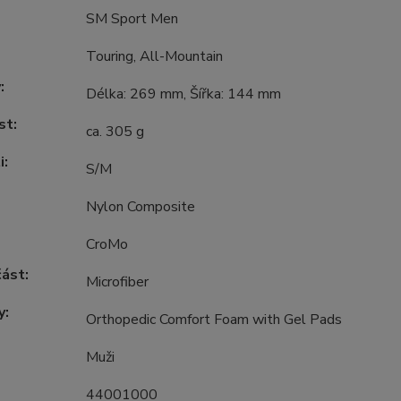
SM Sport Men
Touring, All-Mountain
:
Délka: 269 mm, Šířka: 144 mm
st:
ca. 305 g
i:
S/M
Nylon Composite
CroMo
část:
Microfiber
y:
Orthopedic Comfort Foam with Gel Pads
Muži
44001000