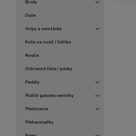
Brzdy
Duše
Gripy a omotávky
Koše na nosič / řidítka
Nosiče
Ochranné fólie / pásky
Pedály
Pláště galusky ventilky
Představce
Přehazovačky
Rámy