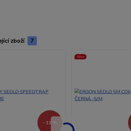
jící zboží
7
Akce
- 13 %