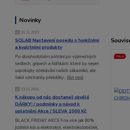
Novinky
01.11.2023
Souvise
SQLAB Nastavení posedu s funkčními
a kvalitními produkty
Po dlouhodobém pátrání po výjimečných
Akce
sedlech, gripech a řidítkách, které by nejen
uspokojily očekávání našich zákazníků, ale
také odstranily překážky...
číst celé
23.11.2021
K nákupu od nás dostaneš skvělé
DÁRKY! / podmínky a návod k
uplatnění Akce / SLEVA 1000 Kč
BLACK FRIDAY AKCE !! na více jak 80%
jizdních kol a elektrokol, elektrokoloběžek,