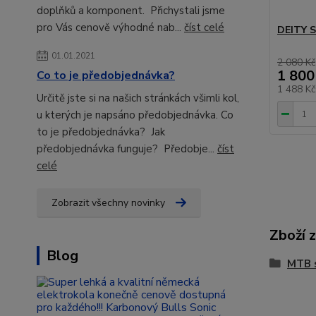
doplňků a komponent. Přichystali jsme
pro Vás cenově výhodné nab...
číst celé
DEITY 
01.01.2021
2 080 Kč
1 800
Co to je předobjednávka?
1 488 K
Určitě jste si na našich stránkách všimli kol,
u kterých je napsáno předobjednávka. Co
to je předobjednávka? Jak
předobjednávka funguje? Předobje...
číst
celé
Zobrazit všechny novinky
Zboží 
Blog
MTB 