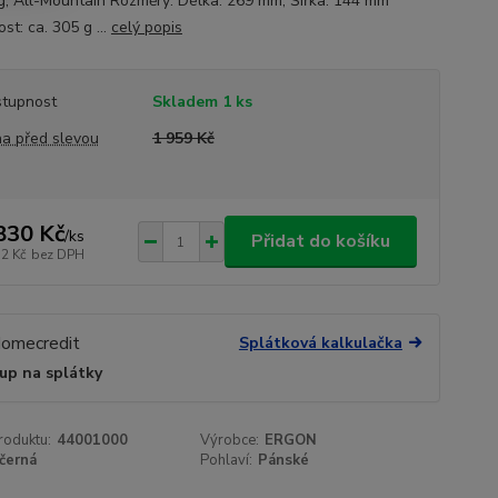
g, All-Mountain Rozměry: Délka: 269 mm, Šířka: 144 mm
t: ca. 305 g ...
celý popis
tupnost
Skladem 1 ks
a před slevou
1 959 Kč
830 Kč
/
ks
Přidat do košíku
12 Kč
bez DPH
Splátková kalkulačka
up na splátky
roduktu:
44001000
Výrobce:
ERGON
černá
Pohlaví:
Pánské