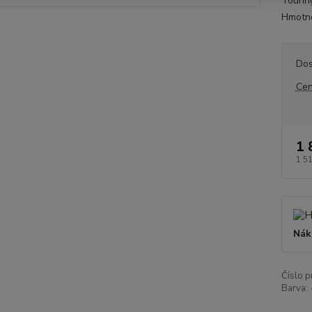
Tourin
Hmotnos
Dos
Cen
1 
1 5
Nák
Číslo p
Barva: