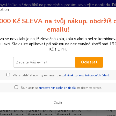
hystání kola / doplňků na prodejně si prosím zavolejte dopředu. 
í podmínky
Kontakty
Reklamace
Ochrana soukromí
Články
000 Kč SLEVA na tvůj nákup, obdržíš 
Nevíte
emailu!
Hledat
+420
PO-PÁ 
va se nevztahuje na již zlevněná kola, kola v akci a nelze kombinov
ou akcí. Slevu lze aplikovat při nákupu na nezlevněné zboží nad 15
Kč s DPH.
omponenty na kolo
Sedla
MTB sedla
ERGON SEDLO SM SPO
Odeslat
ON SEDLO SM SPORT MEN ČER
Přeji si odebírat novinky e-mailem dle
podmínek zpracování osobních údajů
.
- 7 %
MTB 
Souhlasím se
zpracováním osobních údajů
pro účely registrace.
Univer
Zavřít
oblast
pohybu