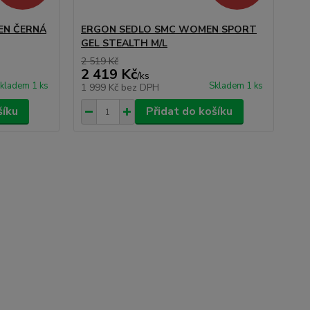
EN ČERNÁ
ERGON SEDLO SMC WOMEN SPORT
ER
GEL STEALTH M/L
WO
2 519 Kč
2 7
2 419 Kč
2 
/
ks
kladem 1 ks
Skladem 1 ks
1 999 Kč
bez DPH
2 
šíku
Přidat do košíku