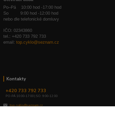
Po–Pá 10:00 hod -17:00 hod
So
9:00 hod -12:00 hod
nebo dle telefonické domluvy
IČO: 02343860
tel.: +420 733 792 733
email:
top.cyklo@seznam.cz
Kontakty
+420 733 792 733
PO-PÁ 10:00-17:00 | SO: 9:00-12:00
top.cyklo@seznam.cz