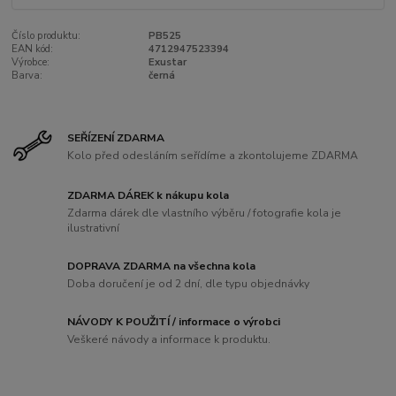
Číslo produktu:
PB525
EAN kód:
4712947523394
Výrobce:
Exustar
Barva:
černá
SEŘÍZENÍ ZDARMA
Kolo před odesláním seřídíme a zkontolujeme ZDARMA
ZDARMA DÁREK k nákupu kola
Zdarma dárek dle vlastního výběru / fotografie kola je
ilustrativní
DOPRAVA ZDARMA na všechna kola
Doba doručení je od 2 dní, dle typu objednávky
NÁVODY K POUŽITÍ / informace o výrobci
Veškeré návody a informace k produktu.