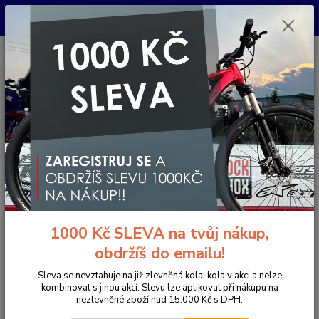
Pro nachystání kola / doplňků na prodejně si prosím zavolejte dopředu.
Děkujeme
0
ks
+420 733 792 733
CZK
za
0 Kč
PO-PÁ 10:00-17:00 | SO: 9:00-12:00
Menu
Hledat
Úvod
Komponenty na kolo
Pedály
MTB / Enduro / Trail
EXUSTAR
PEDÁLY PB525
EXUSTAR PEDÁLY PB525
1000 Kč SLEVA na tvůj nákup,
obdržíš do emailu!
Sleva se nevztahuje na již zlevněná kola, kola v akci a nelze
kombinovat s jinou akcí. Slevu lze aplikovat při nákupu na
nezlevněné zboží nad 15.000 Kč s DPH.