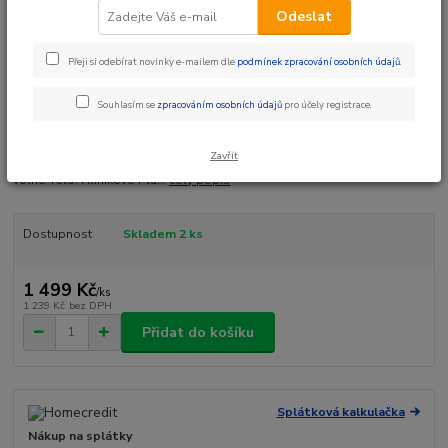
Odeslat
Ohodnotit produkt
černé
Přeji si odebírat novinky e-mailem dle
podmínek zpracování osobních údajů
.
Tělo 6061 hliník, CNC obráběné, eloxované, vyměnitelné piny.Osa CNC
Souhlasím se
zpracováním osobních údajů
pro účely registrace.
obráběná Cr-Mo.Ložiska LSL zapouzdřenáRozměr 103 x 100
mmHmotnost 366 g / pr Kategorie: Pedály Podkategorie: Enduro, DH,
Zavřít
BMX Barva: černá Váha: 366g Rozměry: 103x100mm Typ: SPORT Systém:
volné Tělo: Hliníkové Pla...
celý popis
Dostupnost
Skladem 2 ks
1 499 Kč
/
ks
1 239 Kč
bez DPH
Přidat do košíku
Splátková kalkulačka
Nákup na splátky