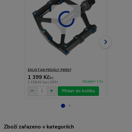
EXUSTAR PEDÁLY PB557
EXUSTAR PE
1 399 Kč
1 499 Kč
/
ks
Skladem 1 ks
1 156 Kč
bez DPH
1 239 Kč
bez
Přidat do košíku
Zboží zařazeno v kategoriích