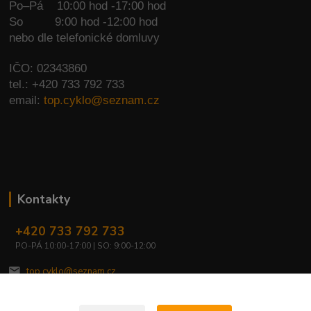
Po–Pá 10:00 hod -17:00 hod
So
9:00 hod -12:00 hod
nebo dle telefonické domluvy
IČO: 02343860
tel.: +420 733 792 733
email:
top.cyklo@seznam.cz
Kontakty
+420 733 792 733
PO-PÁ 10:00-17:00 | SO: 9:00-12:00
top.cyklo@seznam.cz