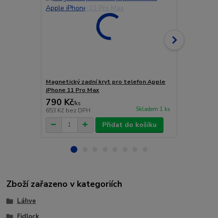
Magnetický zadní kryt pro telefon Apple
Magnetický 
iPhone 11 Pro Max
řídítka
790 Kč
790 Kč
/
ks
/
ks
Skladem 1 ks
653 Kč
bez DPH
653 Kč
bez 
Přidat do košíku
Zboží zařazeno v kategoriích
Láhve
Fidlock