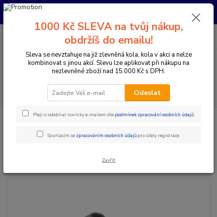
Pro nachystání kola / doplňků na prodejně si prosím zavolejte dopředu.
Děkujeme
1000 Kč SLEVA na tvůj nákup,
0
ks
+420 733 792 733
CZK
obdržíš do emailu!
za
0 Kč
PO-PÁ 10:00-17:00 | SO: 9:00-12:00
Sleva se nevztahuje na již zlevněná kola, kola v akci a nelze
kombinovat s jinou akcí. Slevu lze aplikovat při nákupu na
Menu
nezlevněné zboží nad 15.000 Kč s DPH.
Hledat
Odeslat
Přeji si odebírat novinky e-mailem dle
podmínek zpracování osobních údajů
.
Úvod
Doplňky a helmy
Láhve
Fidlock
Fidlock BOTTLE TWIST
SET DARK 450ml
Souhlasím se
zpracováním osobních údajů
pro účely registrace.
Fidlock BOTTLE TWIST SET
DARK 450ml
Zavřít