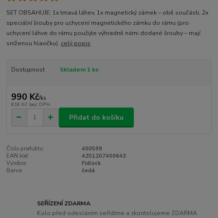
SET OBSAHUJE: 1x tmavá láhev, 1x magnetický zámek – obě součásti, 2x
speciální šrouby pro uchycení magnetického zámku do rámu (pro
uchycení láhve do rámu použijte výhradně námi dodané šrouby – mají
sníženou hlavičku).
celý popis
Dostupnost
Skladem 1 ks
990 Kč
/
ks
818 Kč
bez DPH
Přidat do košíku
Číslo produktu:
400599
EAN kód:
4251207400643
Výrobce:
Fidlock
Barva:
šedá
SEŘÍZENÍ ZDARMA
Kolo před odesláním seřídíme a zkontolujeme ZDARMA