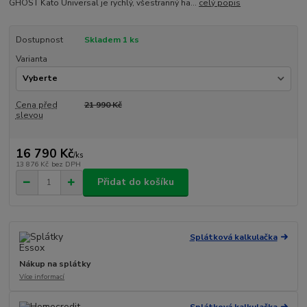
GHOST Kato Universal je rychlý, všestranný ha...
celý popis
Dostupnost
Skladem 1 ks
Varianta
Cena před
21 990 Kč
slevou
16 790 Kč
/
ks
13 876 Kč
bez DPH
Přidat do košíku
Splátková kalkulačka
Nákup na splátky
Více informací
Splátková kalkulačka