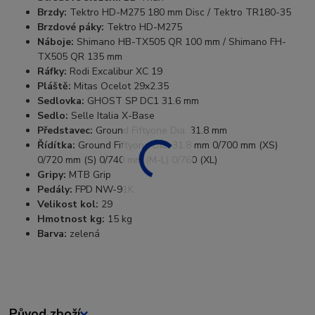
Brzdy:
Tektro HD-M275 180 mm Disc / Tektro TR180-35
Brzdové páky:
Tektro HD-M275
Náboje:
Shimano HB-TX505 QR 100 mm / Shimano FH-
TX505 QR 135 mm
Ráfky:
Rodi Excalibur XC 19
Pláště:
Mitas Ocelot 29x2.35
Sedlovka:
GHOST SP DC1 31.6 mm
Sedlo:
Selle Italia X-Base
Představec:
Ground Fiftyone Dia. 31.8 mm
Řídítka:
Ground Fiftyone Dia. 31.8 mm 0/700 mm (XS)
0/720 mm (S) 0/740 mm (M-L) 0/760 (XL)
Gripy:
MTB Grip
Pedály:
FPD NW-91K
Velikost kol:
29
Hmotnost kg:
15 kg
Barva:
zelená
Původ zboží