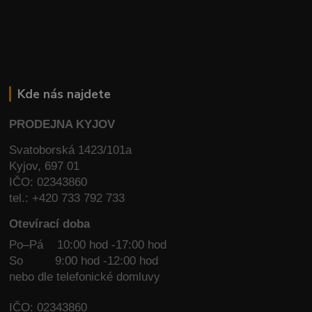
Kde nás najdete
PRODEJNA KYJOV
Svatoborská 1423/101a
Kyjov, 697 01
IČO: 02343860
tel.: +420 733 792 733
Otevírací doba
Po–Pá 10:00 hod -17:00 hod
So
9:00 hod -12:00 hod
nebo dle telefonické domluvy
IČO: 02343860