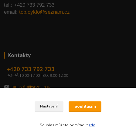
tel.: +420 733 792 733
email:
top.cyklo@seznam.cz
Kontakty
+420 733 792 733
PO-PÁ 10:00-17:00 | SO: 9:00-12:00
top.cyklo@seznam.cz
Souhlasím
Nastavení
Souhlas můžete odmítnout
zde
.
Vytvořeno na
Eshop-rychle.cz