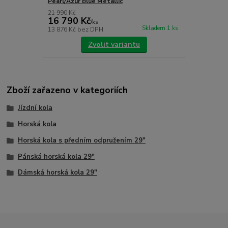
Pearl/Azur Blue Metallic
21 990 Kč
16 790 Kč
/
ks
Skladem 1 ks
13 876 Kč
bez DPH
Zvolit variantu
Zboží zařazeno v kategoriích
Jízdní kola
Horská kola
Horská kola s předním odpružením 29"
Pánská horská kola 29"
Dámská horská kola 29"