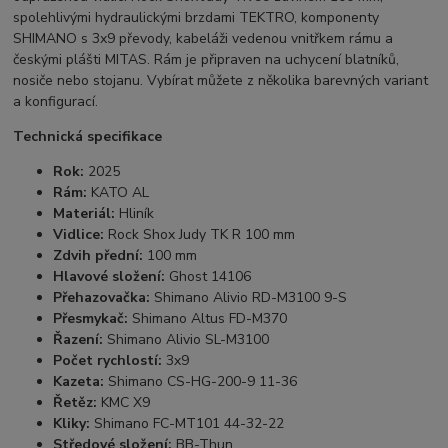
spolehlivými hydraulickými brzdami TEKTRO, komponenty
SHIMANO s 3x9 převody, kabeláži vedenou vnitřkem rámu a
českými plášti MITAS. Rám je připraven na uchycení blatníků,
nosiče nebo stojanu. Vybírat můžete z několika barevných variant
a konfigurací.
Technická specifikace
Rok:
2025
Rám:
KATO AL
Materiál:
Hliník
Vidlice:
Rock Shox Judy TK R 100 mm
Zdvih přední:
100 mm
Hlavové složení:
Ghost 14106
Přehazovačka:
Shimano Alivio RD-M3100 9-S
Přesmykač:
Shimano Altus FD-M370
Řazení:
Shimano Alivio SL-M3100
Počet rychlostí:
3x9
Kazeta:
Shimano CS-HG-200-9 11-36
Řetěz:
KMC X9
Kliky:
Shimano FC-MT101 44-32-22
Středové složení:
BB-Thun