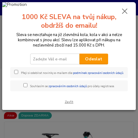
Pro nachystání kola / doplňků na prodejně si prosím zavolejte dopředu.
Děkujeme
1000 Kč SLEVA na tvůj nákup,
0
ks
+420 733 792 733
CZK
obdržíš do emailu!
za
0 Kč
PO-PÁ 10:00-17:00 | SO: 9:00-12:00
Sleva se nevztahuje na již zlevněná kola, kola v akci a nelze
kombinovat s jinou akcí. Slevu lze aplikovat při nákupu na
Menu
nezlevněné zboží nad 15.000 Kč s DPH.
Hledat
Odeslat
Přeji si odebírat novinky e-mailem dle
podmínek zpracování osobních údajů
.
Úvod
Jízdní kola
Horská kola
Horská kola s předním odpružením 29"
GHOST Kato Universal 29 Green Pearl/Azur Blue Metallic
Souhlasím se
zpracováním osobních údajů
pro účely registrace.
GHOST Kato Universal 29 Green
Pearl/Azur Blue Metallic
Zavřít
Akce
Doprava ZDARMA