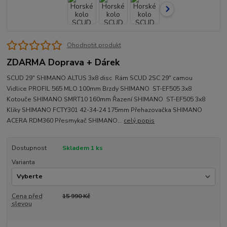
Ohodnotit produkt
ZDARMA Doprava + Dárek
SCUD 29" SHIMANO ALTUS 3x8 disc Rám SCUD 2SC 29" camou
Vidlice PROFIL 565 MLO 100mm Brzdy SHIMANO ST-EF505 3x8
Kotouče SHIMANO SMRT10 160mm Řazení SHIMANO ST-EF505 3x8
Kliky SHIMANO FCTY301 42-34-24 175mm Přehazovačka SHIMANO
ACERA RDM360 Přesmykač SHIMANO...
celý popis
Dostupnost
Skladem 1 ks
Varianta
Cena před
15 990 Kč
slevou