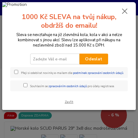
Pro nachystání kola / doplňků na prodejně si prosím zavolejte dopředu.
Děkujeme
1000 Kč SLEVA na tvůj nákup,
0
ks
+420 733 792 733
CZK
obdržíš do emailu!
za
0 Kč
PO-PÁ 10:00-17:00 | SO: 9:00-12:00
Sleva se nevztahuje na již zlevněná kola, kola v akci a nelze
kombinovat s jinou akcí. Slevu lze aplikovat při nákupu na
Menu
nezlevněné zboží nad 15.000 Kč s DPH.
Hledat
Odeslat
Přeji si odebírat novinky e-mailem dle
podmínek zpracování osobních údajů
.
Úvod
Jízdní kola
Horská kola
Horská kola s předním odpružením 29"
Horské kolo SCUD PARUS 29" 3x8 disc modrošedá/černá
Souhlasím se
zpracováním osobních údajů
pro účely registrace.
Horské kolo SCUD PARUS 29"
3x8 disc modrošedá/černá
Zavřít
- 6 %
Akce
Doprava ZDARMA