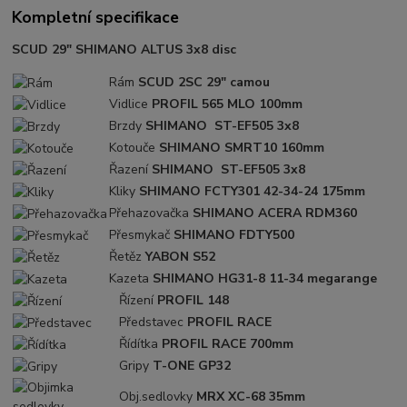
Kompletní specifikace
SCUD 29" SHIMANO ALTUS 3x8 disc
Rám
SCUD 2SC 29" camou
Vidlice
PROFIL 565 MLO 100mm
Brzdy
SHIMANO ST-EF505 3x8
Kotouče
SHIMANO SMRT10 160mm
Řazení
SHIMANO ST-EF505 3x8
Kliky
SHIMANO FCTY301 42-34-24 175mm
Přehazovačka
SHIMANO ACERA RDM360
Přesmykač
SHIMANO FDTY500
Řetěz
YABON S52
Kazeta
SHIMANO HG31-8 11-34 megarange
Řízení
PROFIL 148
Představec
PROFIL RACE
Řídítka
PROFIL RACE 700mm
Gripy
T-ONE GP32
Obj.sedlovky
MRX XC-68 35mm