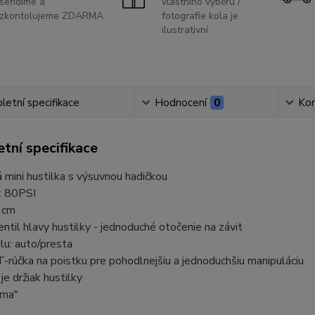
seřídíme a
vlastního výběru /
zkontolujeme ZDARMA
fotografie kola je
ilustrativní
etní specifikace
Hodnocení
0
Ko
tní specifikace
 mini hustilka s výsuvnou hadičkou
: 80PSI
 cm
ntil hlavy hustilky - jednoduché otočenie na závit
lu: auto/presta
-rúčka na poistku pre pohodlnejšiu a jednoduchšiu manipuláciu
je držiak hustilky
rna"