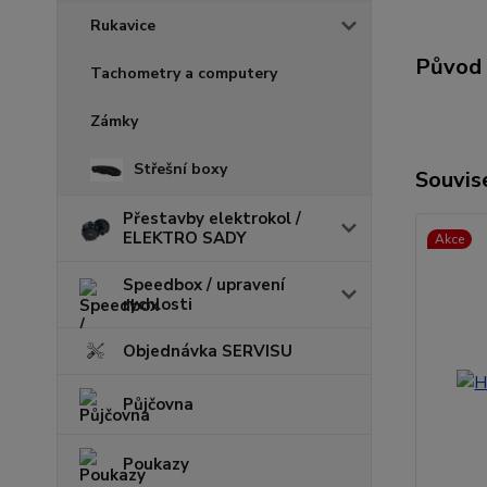
Rukavice
Původ 
Tachometry a computery
Zámky
Střešní boxy
Souvise
Přestavby elektrokol /
ELEKTRO SADY
Akce
Speedbox / upravení
rychlosti
Objednávka SERVISU
Půjčovna
Poukazy