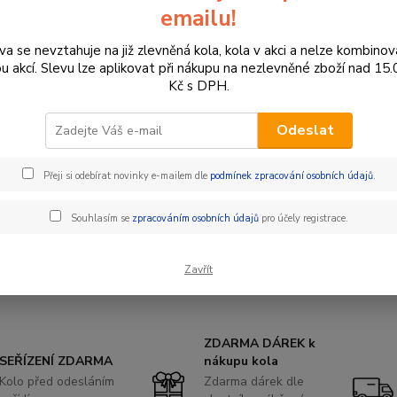
jednod
emailu!
celý p
va se nevztahuje na již zlevněná kola, kola v akci a nelze kombinov
ou akcí. Slevu lze aplikovat při nákupu na nezlevněné zboží nad 15
Dos
Kč s DPH.
Cen
Odeslat
Přeji si odebírat novinky e-mailem dle
podmínek zpracování osobních údajů
.
41
339
Souhlasím se
zpracováním osobních údajů
pro účely registrace.
Číslo p
Zavřít
Výrobc
ZDARMA DÁREK k
SEŘÍZENÍ ZDARMA
nákupu kola
Kolo před odesláním
Zdarma dárek dle