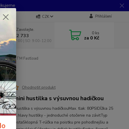
Děkujeme
Přihlášení
CZK
 si rady? Zavolejte.
0
ks
 733 792 733
za
0 Kč
10:00-17:00 | SO: 9:00-12:00
lka mini CTM Fastload
Ohodnotit produkt
lová mini hustilka s výsuvnou hadičkou
ová mini hustilka s výsuvnou hadičkouMax. tlak: 80PSIDĺžka 25
ný ventil hlavy hustilky - jednoduché otočenie na závitTyp
u: auto/prestaSklopná T-rúčka na poistku pre pohodlnejšiu a
do