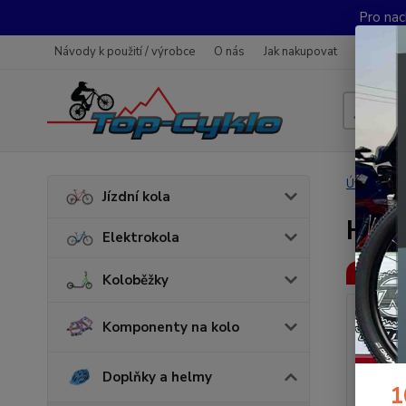
Pro nac
Návody k použití / výrobce
O nás
Jak nakupovat
Obchodn
Úvod
D
Jízdní kola
Hust
Elektrokola
Akce
Koloběžky
Komponenty na kolo
Doplňky a helmy
1