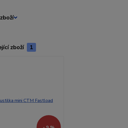
zboží
jící zboží
1
- 9 %