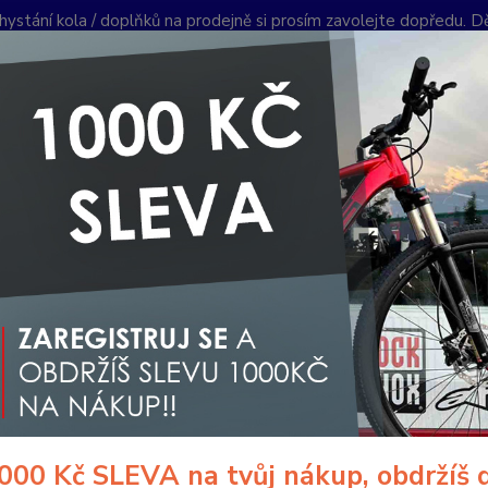
hystání kola / doplňků na prodejně si prosím zavolejte dopředu. 
í podmínky
Kontakty
Reklamace
Ochrana soukromí
Články
Nevíte
Hledat
+420
PO-PÁ 
oplňky a helmy
Pumpy / Hustilky mini
Pumpičky - hustilky
Husti
ilka mini CTM Fastload
- 9 %
Dura
"Dural
cmOtoč
ventil
000 Kč SLEVA na tvůj nákup, obdržíš 