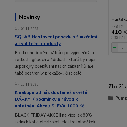
Novinky
Hustilk
449 Kč
01.11.2023
410 K
SQLAB Nastavení posedu s funkčními
339 Kč
b
a kvalitními produkty
Po dlouhodobém pátrání po výjimečných
sedlech, gripech a řidítkách, které by nejen
uspokojily očekávání našich zákazníků, ale
také odstranily překážky...
číst celé
23.11.2021
Zboží 
K nákupu od nás dostaneš skvělé
Pumpi
DÁRKY! / podmínky a návod k
uplatnění Akce / SLEVA 1000 Kč
BLACK FRIDAY AKCE !! na více jak 80%
jizdních kol a elektrokol, elektrokoloběžek,