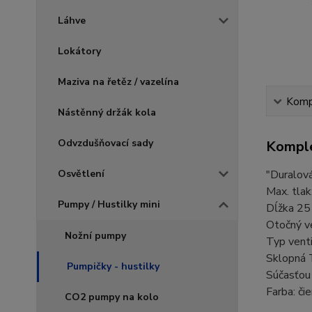
Láhve
Lokátory
Maziva na řetěz / vazelína
Kompl
Nástěnný držák kola
Odvzdušňovací sady
Komple
Osvětlení
"Duralová
Max. tlak
Pumpy / Hustilky mini
Dĺžka 25
Otočný ve
Nožní pumpy
Typ venti
Sklopná T
Pumpičky - hustilky
Súčasťou 
Farba: čie
CO2 pumpy na kolo