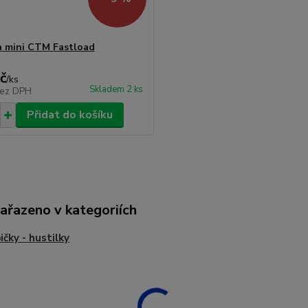
a mini CTM Fastload
č
/
ks
Skladem 2 ks
ez DPH
Přidat do košíku
zařazeno v kategoriích
čky - hustilky