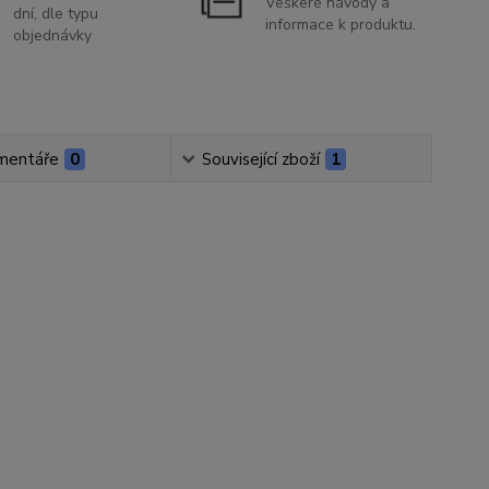
Veškeré návody a
dní, dle typu
informace k produktu.
objednávky
mentáře
0
Související zboží
1