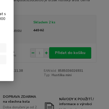
uchšiu manipuláciuSúčasťou je držiak hustilkyFarba: čierna"
opis
at s
.000
tupnost
Skladem 2 ks
a před slevou
449 Kč
0 Kč
/
ks
Přidat do košíku
 Kč
bez DPH
roduktu:
111.38
EAN kód:
8585036026931
e:
CTM
Typ:
Hustilka mini
DOPRAVA ZDARMA
NÁVODY K POUŽITÍ /
na všechna kola
informace o výrobci
Doba doručení je od 2