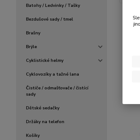
Batohy / Ledvinky / Tašky
Sle
Bezdušové sady / tmel
jin
Brašny
Brýle
Cyklistické helmy
Cyklovozíky a tažné lana
Čističe / odmašťovače / čistící
sady
Dětské sedačky
Držáky na telefon
Košíky