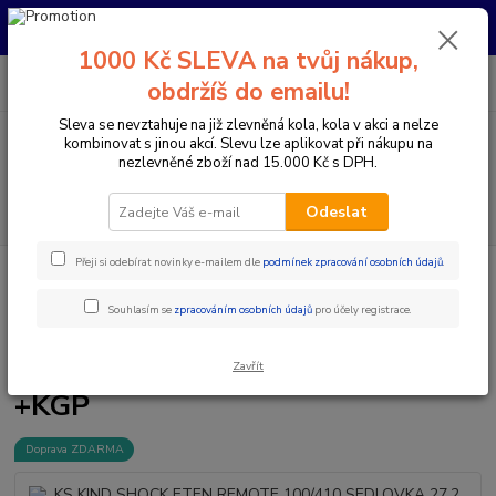
Pro nachystání kola / doplňků na prodejně si prosím zavolejte dopředu.
Děkujeme
1000 Kč SLEVA na tvůj nákup,
0
ks
+420 733 792 733
CZK
obdržíš do emailu!
za
0 Kč
PO-PÁ 10:00-17:00 | SO: 9:00-12:00
Sleva se nevztahuje na již zlevněná kola, kola v akci a nelze
kombinovat s jinou akcí. Slevu lze aplikovat při nákupu na
Menu
nezlevněné zboží nad 15.000 Kč s DPH.
Hledat
Odeslat
Přeji si odebírat novinky e-mailem dle
podmínek zpracování osobních údajů
.
Úvod
Komponenty na kolo
Sedlovky
Teleskopické sedlovky
KS
KIND SHOCK ETEN REMOTE 100/410 SEDLOVKA 27,2 MM +KGP
Souhlasím se
zpracováním osobních údajů
pro účely registrace.
KS KIND SHOCK ETEN REMOTE
100/410 SEDLOVKA 27,2 MM
Zavřít
+KGP
Doprava ZDARMA