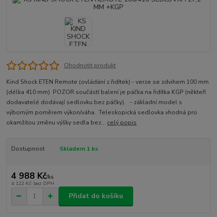
Ohodnotit produkt
Kind Shock ETEN Remote (ovládání z řidítek) - verze se zdvihem 100 mm
(délka 410 mm) POZOR součástí balení je páčka na řidítka KGP (někteří
dodavatelé dodávají sedlovku bez páčky). - základní model s
výborným poměrem výkon/váha. Teleskopická sedlovka vhodná pro
okamžitou změnu výšky sedla bez...
celý popis
Dostupnost
Skladem 1 ks
4 988 Kč
/
ks
4 122 Kč
bez DPH
Přidat do košíku