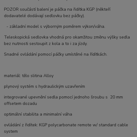
POZOR součástí balení je páčka na řidítka KGP (někteří
dodavatelé dodávají sedlovku bez páčky).
- základní model s výborným poměrem výkon/váha.
Teleskopická sedlovka vhodná pro okamžitou změnu výšky sedla
bez nutnosti sestoupit z kola a to i za jízdy.
Snadné ovládání pomocí páčky umístěné na řídítkách.
materiál: tělo slitina Alloy
plynový systém s hydraulickým uzavřením
integrované upevnění sedla pomocí jednoho šroubu s 20 mm
offsetem dozadu
optimální stabilita a minimalní váha
ovládání z řidítek: KGP polycarbonate remote w/ standard cable
system