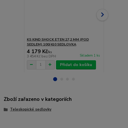
KS KIND SHOCK ETEN 27,2 MM (POD
KS KIND SH
SEDLEM) 100/410 SEDLOVKA
SEDLEM) 12
4 179 Kč
3 799 Kč
/
ks
Skladem 1 ks
3 454 Kč
bez DPH
3 140 Kč
bez
Přidat do košíku
Zboží zařazeno v kategoriích
Teleskopické sedlovky