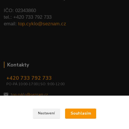
IČO: 02343860
tel.: +420 733 792 733
email:
top.cyklo@seznam.cz
Kontakty
+420 733 792 733
PO-PÁ 10:00-17:00 | SO: 9:00-12:00
top.cyklo@seznam.cz
Souhlasím
Nastavení