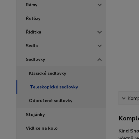
Rámy
Řetězy
Řídítka
Sedla
Sedlovky
Klasické sedlovky
Teleskopické sedlovky
Kompl
Odpružené sedlovky
Stojánky
Komple
Vidlice na kolo
Kind Sho
včetně re