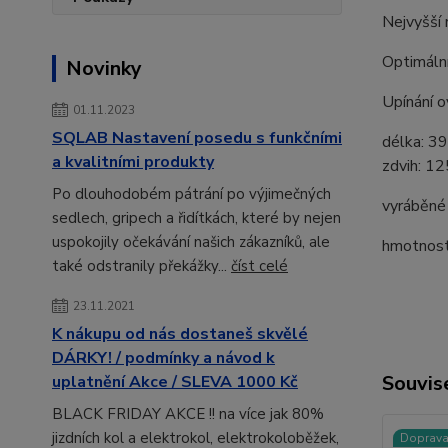
Nejvyšší 
Optimální
Novinky
Upínání o
01.11.2023
SQLAB Nastavení posedu s funkčními
délka: 3
a kvalitními produkty
zdvih: 1
Po dlouhodobém pátrání po výjimečných
vyráběné
sedlech, gripech a řidítkách, které by nejen
uspokojily očekávání našich zákazníků, ale
hmotnost
také odstranily překážky...
číst celé
23.11.2021
K nákupu od nás dostaneš skvělé
DÁRKY! / podmínky a návod k
Souvise
uplatnění Akce / SLEVA 1000 Kč
BLACK FRIDAY AKCE !! na více jak 80%
jizdních kol a elektrokol, elektrokoloběžek,
Doprav