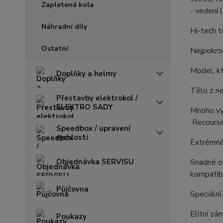
Zapletená kola
- vedení l
Náhradní díly
Hi-tech t
Ostatní
Nejpokroč
Model, k
Doplňky a helmy
Tělo z ne
Přestavby elektrokol /
ELEKTRO SADY
Mnoho vyl
Recourse
Speedbox / upravení
rychlosti
Extrémně
Objednávka SERVISU
Snadné ov
kompatib
Půjčovna
Speciální
Elitní zá
Poukazy