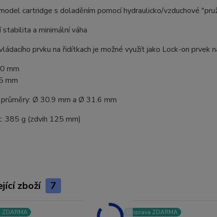
model cartridge s doladěním pomocí hydraulicko/vzduchové "pruž
 stabilita a minimální váha
vládacího prvku na řidítkach je možné využít jako Lock-on prvek na
90 mm
25 mm
 průměry: Ø 30.9 mm a Ø 31.6 mm
:
385 g (zdvih 125 mm)
jící zboží
7
a ZDARMA
Doprava ZDARMA