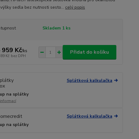
výšky sedla bez nutnosti sesto...
celý popis
tupnost
Skladem 1 ks
 959 Kč
/
ks
Přidat do košíku
189 Kč
bez DPH
Splátková kalkulačka
up na splátky
 informací
Splátková kalkulačka
up na splátky