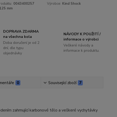
roduktu:
0043400257
Výrobce:
Kind Shock
125 mm
DOPRAVA ZDARMA
NÁVODY K POUŽITÍ /
na všechna kola
informace o výrobci
Doba doručení je od 2
Veškeré návody a
dní, dle typu
informace k produktu.
objednávky
mentáře
0
Související zboží
7
edením zahrnující karbonové tělo a veškeré vychytávky