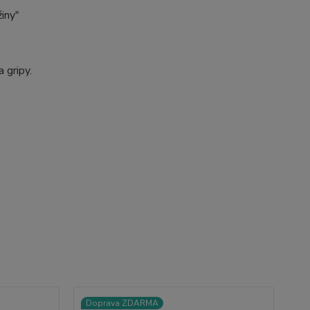
iny"
 gripy.
Doprava ZDARMA
D