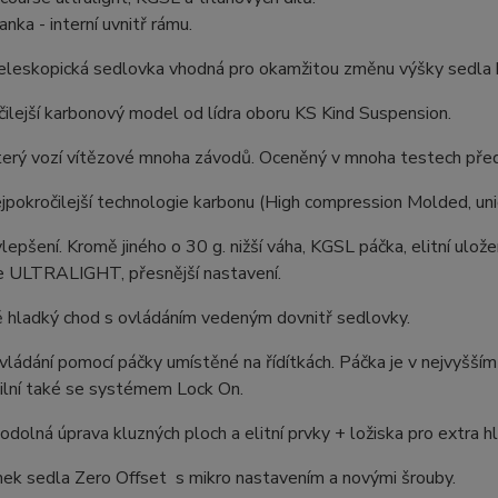
anka - interní uvnitř rámu.
eleskopická sedlovka vhodná pro okamžitou změnu výšky sedla bez
ilejší karbonový model od lídra oboru KS Kind Suspension.
terý vozí vítězové mnoha závodů. Oceněný v mnoha testech před
jpokročilejší technologie karbonu (High compression Molded, unid
epšení. Kromě jiného o 30 g. nižší váha, KGSL páčka, elitní ulože
 ULTRALIGHT, přesnější nastavení.
 hladký chod s ovládáním vedeným dovnitř sedlovky.
ládání pomocí páčky umístěné na řídítkách. Páčka je v nejvyšš
ilní také se systémem Lock On.
 odolná úprava kluzných ploch a elitní prvky + ložiska pro extra 
mek sedla Zero Offset s mikro nastavením a novými šrouby.