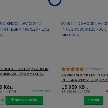
D SHOCK LEV CI 27,2 CARBON
1 hodnocení
A 460/120 - 27,2 MM+KGSL
KS KIND SHOCK LEV CI CA
INTEGRA 390/125 - 30,9 M
9 Kč
15 959 Kč
/
ks
/
ks
Skladem 1 ks
N
Kč
bez DPH
13 189 Kč
bez DPH
Přidat do košíku
Detail