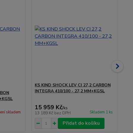
KS KIND SHOCK LEV CI 27,2 CARBON
KS
INTEGRA 410/100 - 27,2 MM+KGSL
IN
RBON
M+KGSL
15 959 Kč
15
/
ks
ení skladem
Skladem 1 ks
13 189 Kč
bez DPH
13
Přidat do košíku