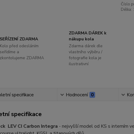
Číslo p
Délka:
ZDARMA DÁREK k
SEŘÍZENÍ ZDARMA
nákupu kola
Kolo před odesláním
Zdarma dárek dle
seřídíme a
vlastního výběru /
zkontolujeme ZDARMA
fotografie kola je
ilustrativní
etní specifikace
Hodnocení
0
Ko
tní specifikace
ck LEV CI Carbon Integra
- nejvyšší model od KS s interním v
course ultralight, KGSL a titanových dílů.