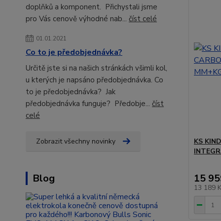
doplňků a komponent. Přichystali jsme
pro Vás cenově výhodné nab...
číst celé
01.01.2021
Co to je předobjednávka?
Určitě jste si na našich stránkách všimli kol,
u kterých je napsáno předobjednávka. Co
to je předobjednávka? Jak
předobjednávka funguje? Předobje...
číst
celé
Zobrazit všechny novinky
KS KIN
INTEGR
Blog
15 95
13 189 