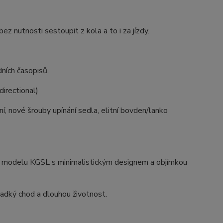
 nutnosti sestoupit z kola a to i za jízdy.
ních časopisů.
irectional)
ní, nové šrouby upínání sedla, elitní bovden/lanko
ím modelu KGSL s minimalistickým designem a objímkou
hladký chod a dlouhou životnost.