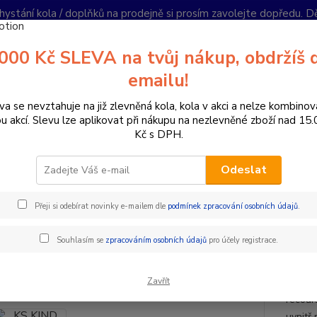
hystání kola / doplňků na prodejně si prosím zavolejte dopředu. 
í podmínky
Kontakty
Reklamace
Ochrana soukromí
Články
000 Kč SLEVA na tvůj nákup, obdržíš 
Nevíte
emailu!
Hledat
+420
PO-PÁ 
va se nevztahuje na již zlevněná kola, kola v akci a nelze kombinov
ou akcí. Slevu lze aplikovat při nákupu na nezlevněné zboží nad 15
Kč s DPH.
omponenty na kolo
Sedlovky
Teleskopické sedlovky
KS KIND 
Odeslat
KIND SHOCK LEV CI CARBON INT
KGSL
Přeji si odebírat novinky e-mailem dle
podmínek zpracování osobních údajů
.
 ZDARMA
Souhlasím se
zpracováním osobních údajů
pro účely registrace.
Kind S
Zavřít
vedení
recours
uvnitř