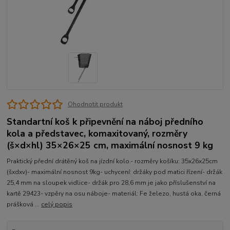
Ohodnotit produkt
Standartní koš k připevnění na náboj předního
kola a představec, komaxitovaný, rozměry
(š×d×hl) 35×26×25 cm, maximální nosnost 9 kg
Praktický přední drátěný koš na jízdní kolo.- rozměry košíku: 35x26x25cm
(šxdxv)- maximální nosnost 9kg- uchycení: držáky pod matici řízení- držák
25,4 mm na sloupek vidlice- držák pro 28,6 mm je jako příslušenství na
kartě 29423- vzpěry na osu náboje- materiál: Fe železo, hustá oka, černá
prášková ...
celý popis