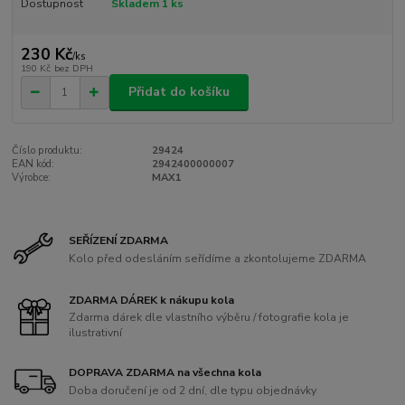
Dostupnost
Skladem 1 ks
230 Kč
/
ks
190 Kč
bez DPH
Přidat do košíku
Číslo produktu:
29424
EAN kód:
2942400000007
Výrobce:
MAX1
SEŘÍZENÍ ZDARMA
Kolo před odesláním seřídíme a zkontolujeme ZDARMA
ZDARMA DÁREK k nákupu kola
Zdarma dárek dle vlastního výběru / fotografie kola je
ilustrativní
DOPRAVA ZDARMA na všechna kola
Doba doručení je od 2 dní, dle typu objednávky