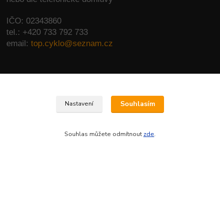
IČO: 02343860
tel.: +420 733 792 733
email:
top.cyklo@seznam.cz
Souhlasím
Nastavení
Kontakty
Souhlas můžete odmítnout
zde
.
+420 733 792 733
PO-PÁ 10:00-17:00 | SO: 9:00-12:00
top.cyklo@seznam.cz