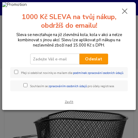
Pro nachystání kola / doplňků na prodejně si prosím zavolejte dopředu.
Děkujeme
1000 Kč SLEVA na tvůj nákup,
0
ks
+420 733 792 733
CZK
obdržíš do emailu!
za
0 Kč
PO-PÁ 10:00-17:00 | SO: 9:00-12:00
Sleva se nevztahuje na již zlevněná kola, kola v akci a nelze
kombinovat s jinou akcí. Slevu lze aplikovat při nákupu na
Menu
nezlevněné zboží nad 15.000 Kč s DPH.
Hledat
Odeslat
Přeji si odebírat novinky e-mailem dle
podmínek zpracování osobních údajů
.
Úvod
Komponenty na kolo
Koše na nosič / řidítka
Koš přední oválný
MAX1 Mess
Souhlasím se
zpracováním osobních údajů
pro účely registrace.
Koš přední oválný MAX1 Mess
Zavřít