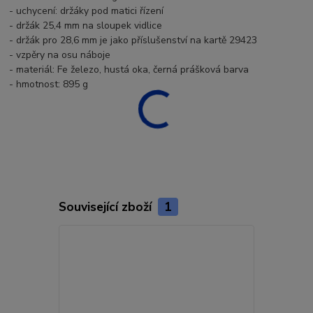
- uchycení: držáky pod matici řízení
- držák 25,4 mm na sloupek vidlice
- držák pro 28,6 mm je jako příslušenství na kartě 29423
- vzpěry na osu náboje
- materiál: Fe železo, hustá oka, černá prášková barva
- hmotnost: 895 g
Související zboží
1