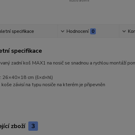
ilustrativní
etní specifikace
Hodnocení
0
Ko
tní specifikace
vaný zadní koš MAX1 na nosič se snadnou a rychlou montáží pom
y: 26×40×18 cm (š×d×hl)
 koše závisí na typu nosiče na kterém je připevněn
jící zboží
3