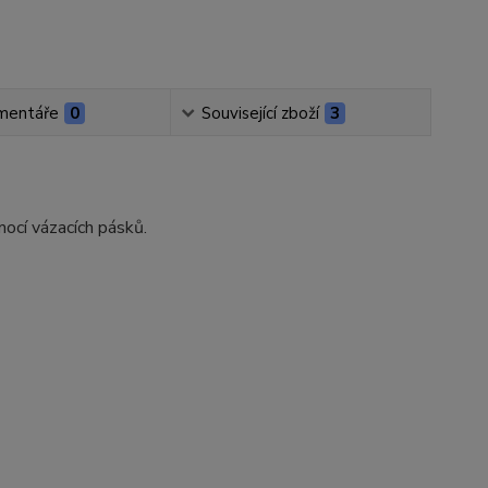
mentáře
0
Související zboží
3
ocí vázacích pásků.