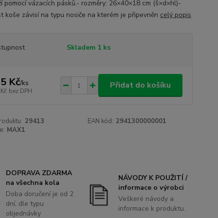
í pomocí vázacích pásků.- rozměry: 26×40×18 cm (š×d×hl)-
t koše závisí na typu nosiče na kterém je připevněn
celý popis
tupnost
Skladem 1 ks
5 Kč
/
ks
Přidat do košíku
 Kč
bez DPH
roduktu:
29413
EAN kód:
2941300000001
e:
MAX1
DOPRAVA ZDARMA
NÁVODY K POUŽITÍ /
na všechna kola
informace o výrobci
Doba doručení je od 2
Veškeré návody a
dní, dle typu
informace k produktu.
objednávky