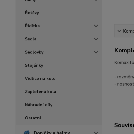
Řetězy
Řídítka
Kompl
Sedla
Komple
Sedlovky
Komaxito
Stojánky
- rozměr
Vidlice na kolo
- nosnost
Zapletená kola
Náhradní díly
Ostatní
Souvise
Doplňky a helmy