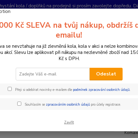
hystání kola / doplňků na prodejně si prosím zavolejte dopředu. 
í podmínky
Kontakty
Reklamace
Ochrana soukromí
Články
000 Kč SLEVA na tvůj nákup, obdržíš 
Nevíte
emailu!
Hledat
+420
PO-PÁ 
va se nevztahuje na již zlevněná kola, kola v akci a nelze kombinov
ou akcí. Slevu lze aplikovat při nákupu na nezlevněné zboží nad 15
Kč s DPH.
omponenty na kolo
Koše na nosič / řidítka
Koš zadní na kolo černý 
Odeslat
zadní na kolo černý bez oka
Přeji si odebírat novinky e-mailem dle
podmínek zpracování osobních údajů
.
Vhod
Souhlasím se
zpracováním osobních údajů
pro účely registrace.
se m
nejs
Zavřít
Komaxi