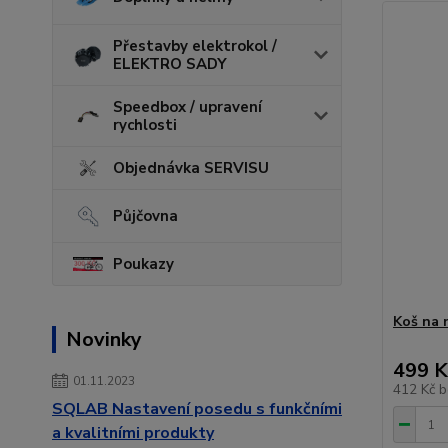
Přestavby elektrokol /
ELEKTRO SADY
Speedbox / upravení
rychlosti
Objednávka SERVISU
Půjčovna
Poukazy
Koš na 
Novinky
499 K
01.11.2023
412 Kč
b
SQLAB Nastavení posedu s funkčními
a kvalitními produkty