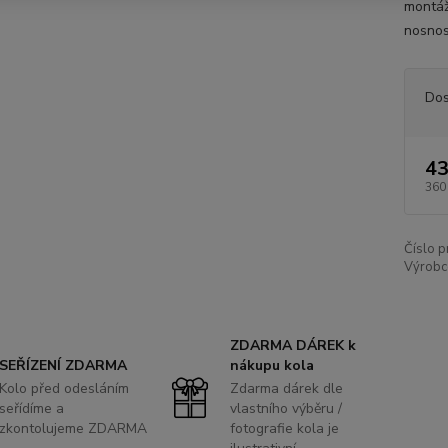
montáž
nosnos
Dos
43
360
Číslo p
Výrobc
ZDARMA DÁREK k
SEŘÍZENÍ ZDARMA
nákupu kola
Kolo před odesláním
Zdarma dárek dle
seřídíme a
vlastního výběru /
zkontolujeme ZDARMA
fotografie kola je