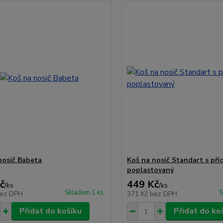
nosič Babeta
Koš na nosič Standart s pří
poplastovaný
č
449 Kč
/
ks
/
ks
Skladem 1 ks
S
ez DPH
371 Kč
bez DPH
Přidat do košíku
Přidat do ko