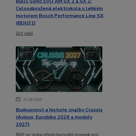
Bulls Sonic EVO AM SX 1 a SX 2:
Celoodpružená elektrokola s lehkým
motorem Bosch Performance Line SX
(BDU31)
číst celé
21.06.2026
Budoucnost a historie značky Crussis
(Avinox, Eurobike 2026 a modely
2027)
Blíží se doba představování novinek pro