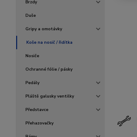
Brzdy
Duše
Gripy a omotávky
Koše na nosič / řidítka
Nosiče
Ochranné fólie / pásky
Pedály
Pláště galusky ventilky
Představce
Přehazovačky
Rámy