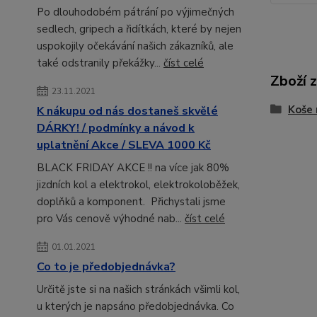
Po dlouhodobém pátrání po výjimečných
sedlech, gripech a řidítkách, které by nejen
uspokojily očekávání našich zákazníků, ale
také odstranily překážky...
číst celé
Zboží 
23.11.2021
Koše 
K nákupu od nás dostaneš skvělé
DÁRKY! / podmínky a návod k
uplatnění Akce / SLEVA 1000 Kč
BLACK FRIDAY AKCE !! na více jak 80%
jizdních kol a elektrokol, elektrokoloběžek,
doplňků a komponent. Přichystali jsme
pro Vás cenově výhodné nab...
číst celé
01.01.2021
Co to je předobjednávka?
Určitě jste si na našich stránkách všimli kol,
u kterých je napsáno předobjednávka. Co