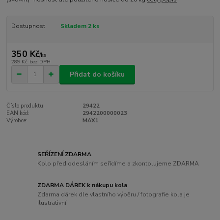
Dostupnost
Skladem 2 ks
350 Kč
/
ks
289 Kč
bez DPH
Přidat do košíku
Číslo produktu:
29422
EAN kód:
2942200000023
Výrobce:
MAX1
SEŘÍZENÍ ZDARMA
Kolo před odesláním seřídíme a zkontolujeme ZDARMA
ZDARMA DÁREK k nákupu kola
Zdarma dárek dle vlastního výběru / fotografie kola je
ilustrativní