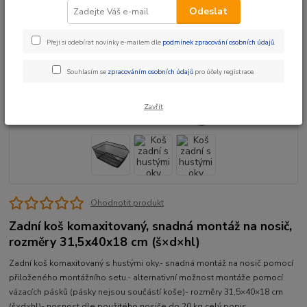
Odeslat
Přeji si odebírat novinky e-mailem dle
podmínek zpracování osobních údajů
.
Souhlasím se
zpracováním osobních údajů
pro účely registrace.
Zavřít
Ohodnotit produkt
Zadní koš komaxitovaný, snadná montáž na nosič,
rozměry 31,5x40x18 cm (š×d×hl)
Zadní koš komaxitovaný s hustými oky.- snadná montáž na nosič pomocí
přiloženého montážního setu.- alternativní možnost montáže pomocí
vázacích pásků (pásky nejsou součástí koše)- rozměry 31,5×40×18 cm
(š×d×hl)- nosnost dle použitého nosiče do 20 kg
celý popis