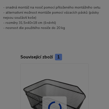
- snadná montáž na nosič pomocí přiloženého montážního setu.
- alternativní možnost montáže pomocí vázacích pásků (pásky
nejsou součástí koše)
- rozměry 31,5×40×18 cm (š×d×hl)
- nosnost dle použitého nosiče do 20 kg
Související zboží
1