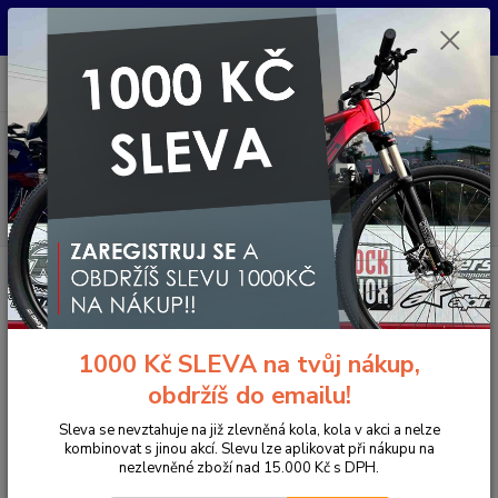
Pro nachystání kola / doplňků na prodejně si prosím zavolejte dopředu.
Děkujeme
0
ks
+420 733 792 733
CZK
za
0 Kč
PO-PÁ 10:00-17:00 | SO: 9:00-12:00
Menu
Hledat
Úvod
Komponenty na kolo
Koše na nosič / řidítka
Koš zadní s hustými
oky MAX1
Koš zadní s hustými oky MAX1
1000 Kč SLEVA na tvůj nákup,
obdržíš do emailu!
Sleva se nevztahuje na již zlevněná kola, kola v akci a nelze
kombinovat s jinou akcí. Slevu lze aplikovat při nákupu na
nezlevněné zboží nad 15.000 Kč s DPH.