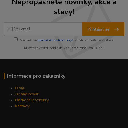
Nepropásněte novinky, akce a
slevy!
Přihlásit se
Souhlasím se
zpracováním osobních údajů
za účelem rozesílky newsletteru.
Můžete se kdykoli odhlásit. Zasíláme jednou za 14 dní.
Informace pro zákazníky
O nás
Jak nakupovat
Obchodní podmínky
Kontakty