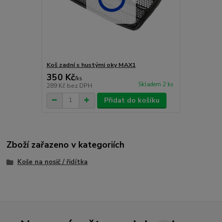
Koš zadní s hustými oky MAX1
350 Kč
/
ks
Skladem 2 ks
289 Kč
bez DPH
Přidat do košíku
Zboží zařazeno v kategoriích
Koše na nosič / řidítka