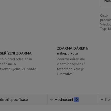
Nák
Číslo
produkt
Výrobc
Typ:
M
ZDARMA DÁREK k
SEŘÍZENÍ ZDARMA
nákupu kola
Kolo před odesláním
Zdarma dárek dle
seřídíme a
vlastního výběru /
zkontolujeme ZDARMA
fotografie kola je
ilustrativní
etní specifikace
Hodnocení
0
Ko