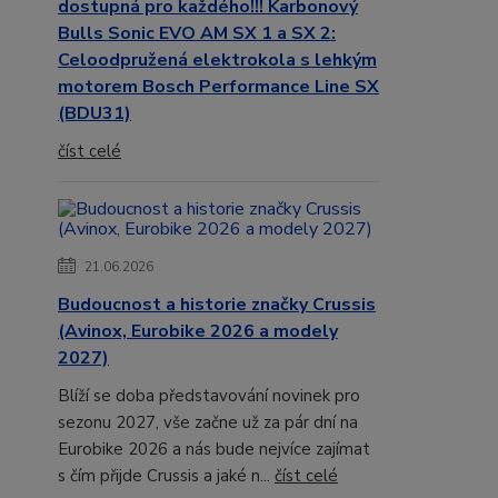
dostupná pro každého!!! Karbonový
Bulls Sonic EVO AM SX 1 a SX 2:
Celoodpružená elektrokola s lehkým
motorem Bosch Performance Line SX
(BDU31)
číst celé
21.06.2026
Budoucnost a historie značky Crussis
(Avinox, Eurobike 2026 a modely
2027)
Blíží se doba představování novinek pro
sezonu 2027, vše začne už za pár dní na
Eurobike 2026 a nás bude nejvíce zajímat
s čím přijde Crussis a jaké n...
číst celé