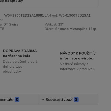
up na splátky
W0M1900TED2SA18981
EAN kód:
W0M1900TED2SA1
u:
e:
DT Swiss
Velikost:
29"
TB
Ořech:
Shimano Microspline 12sp
DOPRAVA ZDARMA
NÁVODY K POUŽITÍ /
na všechna kola
informace o výrobci
Doba doručení je od 2
Veškeré návody a
dní, dle typu
informace k produktu.
objednávky
mentáře
0
Související zboží
3