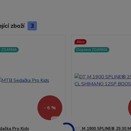
jící zboží
3
Akce
a ZDARMA
Doprava ZDARMA
- 6 %
ačka Pro Kids
DT M 1900 SPLINE® 29 30 