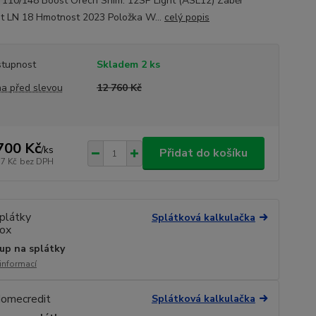
 110/148 Boost Ořech Shim. 12SP Light (ASL12) Záběr
t LN 18 Hmotnost 2023 Položka W...
celý popis
tupnost
Skladem 2 ks
a před slevou
12 760 Kč
700 Kč
/
ks
Přidat do košíku
17 Kč
bez DPH
Splátková kalkulačka
up na splátky
 informací
Splátková kalkulačka