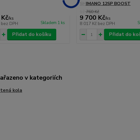
SHIMANO 12SP BOOST
12 760 Kč
 Kč
9 700 Kč
/
ks
/
ks
Skladem 1 ks
S
č
bez DPH
8 017 Kč
bez DPH
Přidat do košíku
Přidat do ko
zařazeno v kategoriích
tená kola