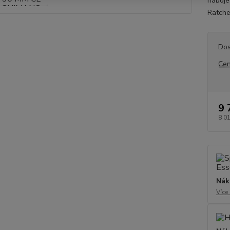
náboje
Ratche
Dos
Cen
9 
8 0
Nák
Více