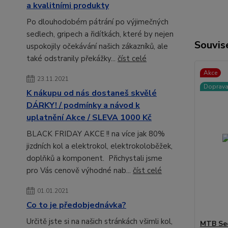
a kvalitními produkty
Po dlouhodobém pátrání po výjimečných
sedlech, gripech a řidítkách, které by nejen
Souvise
uspokojily očekávání našich zákazníků, ale
také odstranily překážky...
číst celé
Akce
23.11.2021
Doprav
K nákupu od nás dostaneš skvělé
DÁRKY! / podmínky a návod k
uplatnění Akce / SLEVA 1000 Kč
BLACK FRIDAY AKCE !! na více jak 80%
jizdních kol a elektrokol, elektrokoloběžek,
doplňků a komponent. Přichystali jsme
pro Vás cenově výhodné nab...
číst celé
01.01.2021
Co to je předobjednávka?
Určitě jste si na našich stránkách všimli kol,
MTB Sed