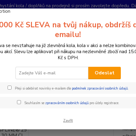
hystání kola / doplňků na prodejně si prosím zavolejte dopředu. 
í podmínky
Kontakty
Reklamace
Ochrana soukromí
Články
000 Kč SLEVA na tvůj nákup, obdržíš 
Nevíte
emailu!
Hledat
+420
PO-PÁ 
va se nevztahuje na již zlevněná kola, kola v akci a nelze kombinov
ou akcí. Slevu lze aplikovat při nákupu na nezlevněné zboží nad 15
Kč s DPH.
omponenty na kolo
Zapletená kola
DT M 1900 SPLINE® 29 30 M
Odeslat
M 1900 SPLINE® 29 30 MM CL
Přeji si odebírat novinky e-mailem dle
podmínek zpracování osobních údajů
.
Doprava ZDARMA
- 24 %
ZDA
Souhlasím se
zpracováním osobních údajů
pro účely registrace.
Použit
Zavřít
Průměr
Kompat