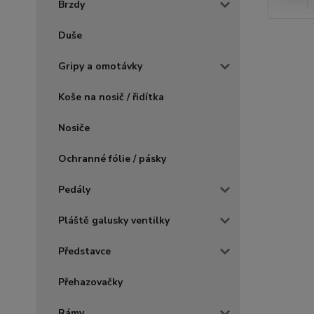
Brzdy
Duše
Gripy a omotávky
Koše na nosič / řidítka
Nosiče
Ochranné fólie / pásky
Pedály
Pláště galusky ventilky
Představce
Přehazovačky
Rámy