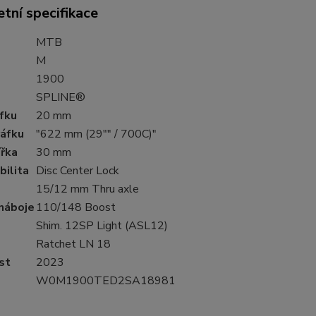
tní specifikace
MTB
M
1900
SPLINE®
fku
20 mm
ráfku
"622 mm (29"" / 700C)"
ířka
30 mm
bilita
Disc Center Lock
15/12 mm Thru axle
náboje
110/148 Boost
Shim. 12SP Light (ASL12)
Ratchet LN 18
st
2023
W0M1900TED2SA18981