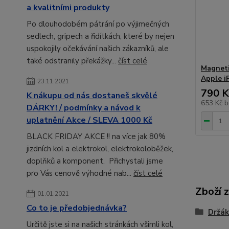
a kvalitními produkty
Po dlouhodobém pátrání po výjimečných
sedlech, gripech a řidítkách, které by nejen
uspokojily očekávání našich zákazníků, ale
také odstranily překážky...
číst celé
Magneti
Apple i
23.11.2021
790 K
K nákupu od nás dostaneš skvělé
653 Kč
b
DÁRKY! / podmínky a návod k
uplatnění Akce / SLEVA 1000 Kč
BLACK FRIDAY AKCE !! na více jak 80%
jizdních kol a elektrokol, elektrokoloběžek,
doplňků a komponent. Přichystali jsme
pro Vás cenově výhodné nab...
číst celé
Zboží 
01.01.2021
Co to je předobjednávka?
Držák
Určitě jste si na našich stránkách všimli kol,