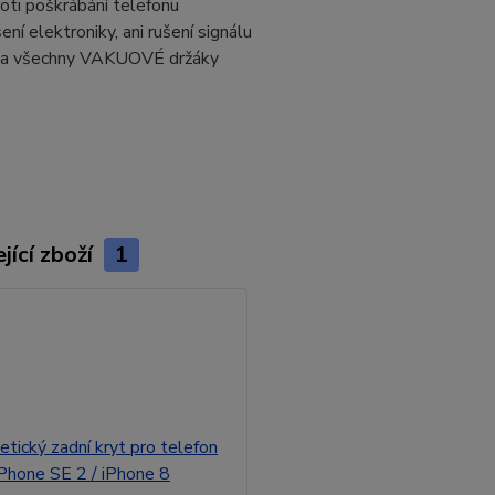
oti poškrábání telefonu
ení elektroniky, ani rušení signálu
na všechny VAKUOVÉ držáky
jící zboží
1