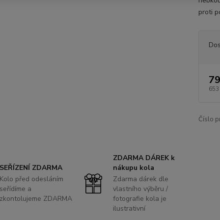
hebkou
proti 
Dos
79
653
Číslo p
ZDARMA DÁREK k
SEŘÍZENÍ ZDARMA
nákupu kola
Kolo před odesláním
Zdarma dárek dle
seřídíme a
vlastního výběru /
zkontolujeme ZDARMA
fotografie kola je
ilustrativní