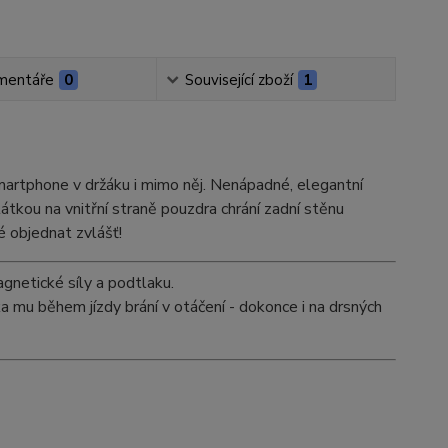
mentáře
0
Související zboží
1
 smartphone v držáku i mimo něj. Nenápadné, elegantní
tkou na vnitřní straně pouzdra chrání zadní stěnu
 objednat zvlášť!
etické síly a podtlaku.
 mu během jízdy brání v otáčení - dokonce i na drsných