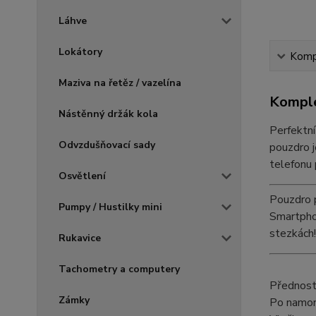
Láhve
Lokátory
Kompl
Maziva na řetěz / vazelína
Komple
Nástěnný držák kola
Perfektní
Odvzdušňovací sady
pouzdro j
telefonu 
Osvětlení
Pouzdro 
Pumpy / Hustilky mini
Smartphon
stezkách!
Rukavice
Tachometry a computery
Přednosti
Zámky
Po namon