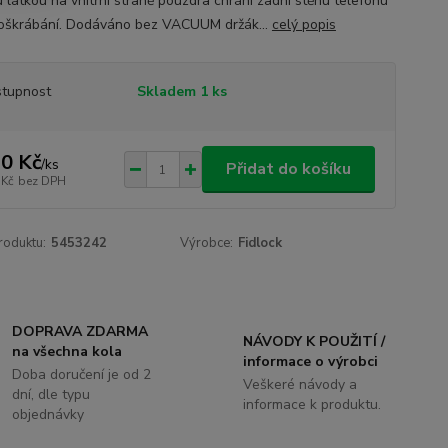
 látkou na vnitřní straně pouzdra chrání zadní stěnu telefonu
poškrábání. Dodáváno bez VACUUM držák...
celý popis
tupnost
Skladem 1 ks
0 Kč
/
ks
Přidat do košíku
 Kč
bez DPH
roduktu:
5453242
Výrobce:
Fidlock
DOPRAVA ZDARMA
NÁVODY K POUŽITÍ /
na všechna kola
informace o výrobci
Doba doručení je od 2
Veškeré návody a
dní, dle typu
informace k produktu.
objednávky