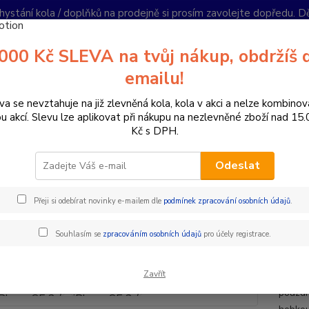
hystání kola / doplňků na prodejně si prosím zavolejte dopředu. 
í podmínky
Kontakty
Reklamace
Ochrana soukromí
Články
000 Kč SLEVA na tvůj nákup, obdržíš 
Nevíte
emailu!
Hledat
+420
PO-PÁ 
va se nevztahuje na již zlevněná kola, kola v akci a nelze kombinov
ou akcí. Slevu lze aplikovat při nákupu na nezlevněné zboží nad 15
Kč s DPH.
oplňky a helmy
Držáky na telefon
Magnetický zadní kryt pro telefon
Odeslat
etický zadní kryt pro telefon A
Přeji si odebírat novinky e-mailem dle
podmínek zpracování osobních údajů
.
Magn
Souhlasím se
zpracováním osobních údajů
pro účely registrace.
Perfekt
Zavřít
chrání
pouzdr