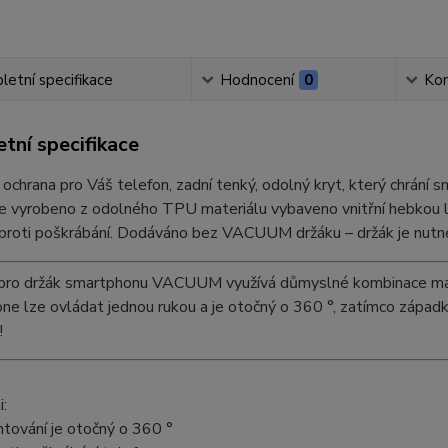
etní specifikace
Hodnocení
0
Ko
tní specifikace
 ochrana pro Váš telefon, zadní tenký, odolný kryt, který chrání
e vyrobeno z odolného TPU materiálu vybaveno vnitřní hebkou lá
proti poškrábání. Dodáváno bez VACUUM držáku – držák je nutné
pro držák smartphonu VACUUM využívá důmyslné kombinace magn
e lze ovládat jednou rukou a je otočný o 360 °, zatímco západka
!
:
tování je otočný o 360 °