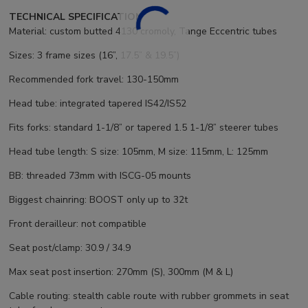
TECHNICAL SPECIFICATION
Material: custom butted 4130 cromoly, Tange Eccentric tubes
Sizes: 3 frame sizes (16”, 17.5” & 19.5”)
Recommended fork travel: 130-150mm
Head tube: integrated tapered IS42/IS52
Fits forks: standard 1-1/8” or tapered 1.5 1-1/8” steerer tubes
Head tube length: S size: 105mm, M size: 115mm, L: 125mm
BB: threaded 73mm with ISCG-05 mounts
Biggest chainring: BOOST only up to 32t
Front derailleur: not compatible
Seat post/clamp: 30.9 / 34.9
Max seat post insertion: 270mm (S), 300mm (M & L)
Cable routing: stealth cable route with rubber grommets in seat