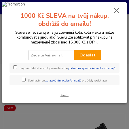
Pro nachystání kola / doplňků na prodejně si prosím zavolejte dopředu.
Děkujeme
1000 Kč SLEVA na tvůj nákup,
0
ks
+420 733 792 733
CZK
obdržíš do emailu!
za
0 Kč
PO-PÁ 10:00-17:00 | SO: 9:00-12:00
Sleva se nevztahuje na již zlevněná kola, kola v akci a nelze
kombinovat s jinou akcí. Slevu lze aplikovat při nákupu na
Menu
nezlevněné zboží nad 15.000 Kč s DPH.
Hledat
Odeslat
Přeji si odebírat novinky e-mailem dle
podmínek zpracování osobních údajů
.
Úvod
Komponenty na kolo
Rámy
MTB rámy pevné
NS BIKES
ECCENTRIC CRMO 29 TANGE RÁM BLACK
Souhlasím se
zpracováním osobních údajů
pro účely registrace.
NS BIKES ECCENTRIC CRMO 29
TANGE RÁM BLACK
Zavřít
Akce