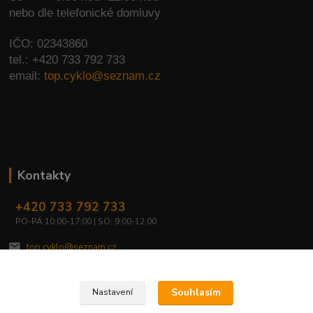
nebo dle telefonické domluvy
IČO: 02343860
tel.: +420 733 792 733
email:
top.cyklo@seznam.cz
Kontakty
+420 733 792 733
PO-PÁ 10:00-17:00 | SO: 9:00-12:00
top.cyklo@seznam.cz
Souhlasím
Nastavení