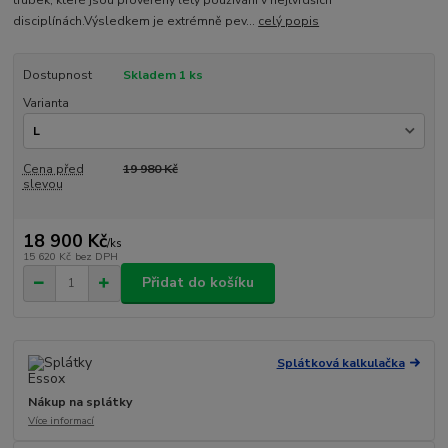
disciplínách.Výsledkem je extrémně pev...
celý popis
Dostupnost
Skladem 1 ks
Varianta
Cena před
19 980 Kč
slevou
18 900 Kč
/
ks
15 620 Kč
bez DPH
Přidat do košíku
Splátková kalkulačka
Nákup na splátky
Více informací