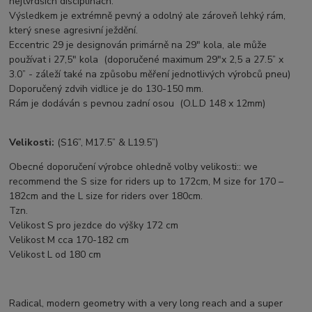
nejtvrdších disciplínách.
Výsledkem je extrémně pevný a odolný ale zároveň lehký rám,
který snese agresivní ježdění.
Eccentric 29 je designován primárně na 29" kola, ale může
používat i 27,5" kola (doporučené maximum 29"x 2,5 a 27.5” x
3.0” - záleží také na způsobu měření jednotlivých výrobců pneu)
Doporučený zdvih vidlice je do 130-150 mm.
Rám je dodáván s pevnou zadní osou (O.L.D 148 x 12mm)
Velikosti:
(S16”, M17.5” & L19.5”)
Obecné doporučení výrobce ohledně volby velikosti:: we
recommend the S size for riders up to 172cm, M size for 170 –
182cm and the L size for riders over 180cm.
Tzn.
Velikost S pro jezdce do výšky 172 cm
Velikost M cca 170-182 cm
Velikost L od 180 cm
Radical, modern geometry with a very long reach and a super