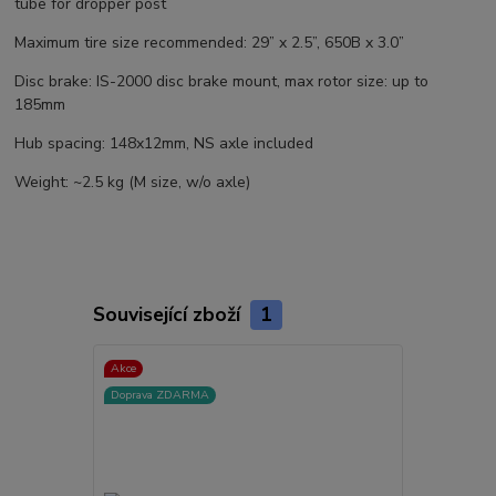
tube for dropper post
Maximum tire size recommended: 29” x 2.5”, 650B x 3.0”
Disc brake: IS-2000 disc brake mount, max rotor size: up to
185mm
Hub spacing: 148x12mm, NS axle included
Weight: ~2.5 kg (M size, w/o axle)
Související zboží
1
Akce
Doprava ZDARMA