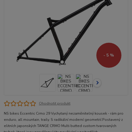
- 5 %
Ohodnotit produkt
NS bikes Eccentric Crmo 29 Vychytaný nezaměnitelný kousek - rám pro
enduro, all mountain, traily. S radikální moderní geometrií.Postavený z
elitních japonských TANGE CRMO Multi butted custom tvarovaných
trubek, které jsou prověřeny léty používání v nejtvrdších