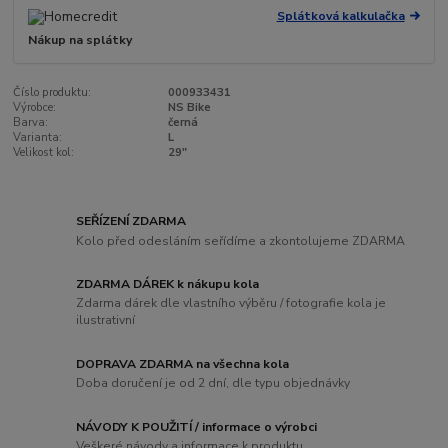
Splátková kalkulačka
Nákup na splátky
Číslo produktu:
000933431
Výrobce:
NS Bike
Barva:
černá
Varianta:
L
Velikost kol:
29"
SEŘÍZENÍ ZDARMA
Kolo před odesláním seřídíme a zkontolujeme ZDARMA
ZDARMA DÁREK k nákupu kola
Zdarma dárek dle vlastního výběru / fotografie kola je
ilustrativní
DOPRAVA ZDARMA na všechna kola
Doba doručení je od 2 dní, dle typu objednávky
NÁVODY K POUŽITÍ / informace o výrobci
Veškeré návody a informace k produktu.