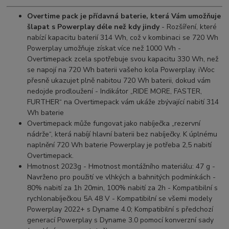
Overtime pack je přídavná baterie, která Vám umožňuje
šlapat s Powerplay déle než kdy jindy
- Rozšíření, které
nabízí kapacitu baterií 314 Wh, což v kombinaci se 720 Wh
Powerplay umožňuje získat více než 1000 Wh -
Overtimepack zcela spotřebuje svou kapacitu 330 Wh, než
se napojí na 720 Wh baterii vašeho kola Powerplay. iWoc
přesně ukazujet plně nabitou 720 Wh baterii, dokud vám
nedojde prodloužení - Indikátor „RIDE MORE, FASTER,
FURTHER“ na Overtimepack vám ukáže zbývající nabití 314
Wh baterie
Overtimepack může fungovat jako nabíječka „rezervní
nádrže“, která nabíjí hlavní baterii bez nabíječky. K úplnému
naplnění 720 Wh baterie Powerplay je potřeba 2,5 nabití
Overtimepack.
Hmotnost 2023g - Hmotnost montážního materiálu: 47 g -
Navrženo pro použití ve vlhkých a bahnitých podmínkách -
80% nabití za 1h 20min, 100% nabití za 2h - Kompatibilní s
rychlonabíječkou 5A 48 V - Kompatibilní se všemi modely
Powerplay 2022+ s Dyname 4.0; Kompatibilní s předchozí
generací Powerplay s Dyname 3.0 pomocí konverzní sady