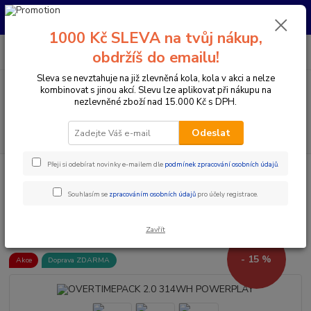
Pro nachystání kola / doplňků na prodejně si prosím zavolejte dopředu.
Děkujeme
1000 Kč SLEVA na tvůj nákup,
0
ks
+420 733 792 733
CZK
obdržíš do emailu!
za
0 Kč
PO-PÁ 10:00-17:00 | SO: 9:00-12:00
Sleva se nevztahuje na již zlevněná kola, kola v akci a nelze
kombinovat s jinou akcí. Slevu lze aplikovat při nákupu na
Menu
nezlevněné zboží nad 15.000 Kč s DPH.
Hledat
Odeslat
Přeji si odebírat novinky e-mailem dle
podmínek zpracování osobních údajů
.
Úvod
Přestavby elektrokol / ELEKTRO SADY
Baterie
OVERTIMEPACK
2.0 314WH POWERPLAY
Souhlasím se
zpracováním osobních údajů
pro účely registrace.
OVERTIMEPACK 2.0 314WH
POWERPLAY
Zavřít
- 15 %
Akce
Doprava ZDARMA