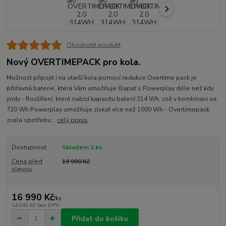
Ohodnotit produkt
Nový OVERTIMEPACK pro kola.
Možnost připojit i na starší kola pomocí redukce Overtime pack je
přídavná baterie, která Vám umožňuje šlapat s Powerplay déle než kdy
jindy - Rozšíření, které nabízí kapacitu baterií 314 Wh, což v kombinaci se
720 Wh Powerplay umožňuje získat více než 1000 Wh - Overtimepack
zcela spotřebu...
celý popis
Dostupnost
Skladem 2 ks
Cena před
19 990 Kč
slevou
16 990 Kč
/
ks
14 041 Kč
bez DPH
Přidat do košíku