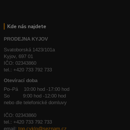
Kde nás najdete
PRODEJNA KYJOV
Svatoborská 1423/101a
Kyjov, 697 01
IČO: 02343860
tel.: +420 733 792 733
Otevírací doba
Po–Pá 10:00 hod -17:00 hod
So
9:00 hod -12:00 hod
nebo dle telefonické domluvy
IČO: 02343860
tel.: +420 733 792 733
email:
top.cyklo@seznam.cz