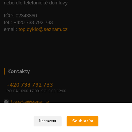
nebo dle telefonické domluvy
IČO: 02343860
tel.: +420 733 792 733
email:
top.cyklo@seznam.cz
Kontakty
+420 733 792 733
PO-PÁ 10:00-17:00 | SO: 9:00-12:00
top.cyklo@seznam.cz
Souhlasím
Nastavení