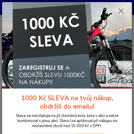
Pro nachystání kola / doplňků na prodejně si prosím zavolejte dopředu.
Děkujeme
0
ks
+420 733 792 733
CZK
za
0 Kč
PO-PÁ 10:00-17:00 | SO: 9:00-12:00
Menu
Hledat
Úvod
Komponenty na kolo
Pedály
MTB / Enduro / Trail
PEDÁLY
ICE BUTCH OILSLICK
PEDÁLY ICE BUTCH OILSLICK
1000 Kč SLEVA na tvůj nákup,
Novinka
obdržíš do emailu!
Sleva se nevztahuje na již zlevněná kola, kola v akci a nelze
kombinovat s jinou akcí. Slevu lze aplikovat při nákupu na
nezlevněné zboží nad 15.000 Kč s DPH.