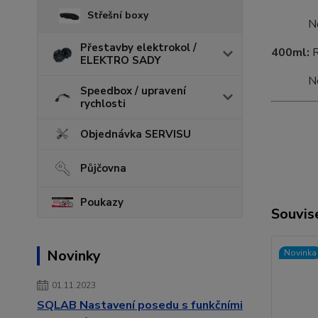
Střešní boxy
Nosn
Přestavby elektrokol /
400ml:
ELEKTRO SADY
Nosn
Speedbox / upravení
rychlosti
Objednávka SERVISU
Půjčovna
Poukazy
Souvise
Novinky
Novinka
01.11.2023
SQLAB Nastavení posedu s funkčními