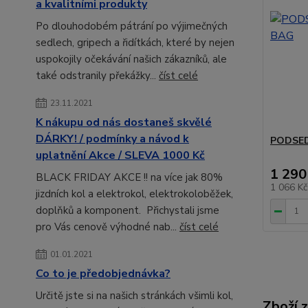
a kvalitními produkty
Po dlouhodobém pátrání po výjimečných
sedlech, gripech a řidítkách, které by nejen
uspokojily očekávání našich zákazníků, ale
také odstranily překážky...
číst celé
23.11.2021
K nákupu od nás dostaneš skvělé
DÁRKY! / podmínky a návod k
PODSED
uplatnění Akce / SLEVA 1000 Kč
1 290
BLACK FRIDAY AKCE !! na více jak 80%
1 066 K
jizdních kol a elektrokol, elektrokoloběžek,
doplňků a komponent. Přichystali jsme
pro Vás cenově výhodné nab...
číst celé
01.01.2021
Co to je předobjednávka?
Určitě jste si na našich stránkách všimli kol,
Zboží 