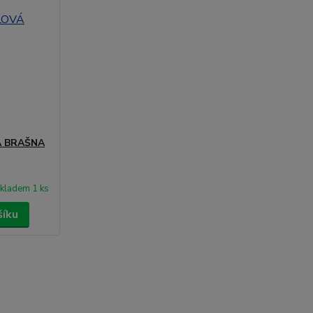
Á BRAŠNA
kladem 1 ks
šíku