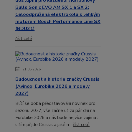
dostupná pro každého!!! Karbonový
Bulls Sonic EVO AM SX 1 a SX 2:
Celoodpružená elektrokola s lehkým
motorem Bosch Performance Line SX
(BDU31)
číst celé
21.06.2026
Budoucnost a historie značky Crussis
(Avinox, Eurobike 2026 a modely
2027)
Blíží se doba představování novinek pro
sezonu 2027, vše začne už za pár dní na
Eurobike 2026 a nás bude nejvíce zajímat
s čím přijde Crussis a jaké n...
číst celé