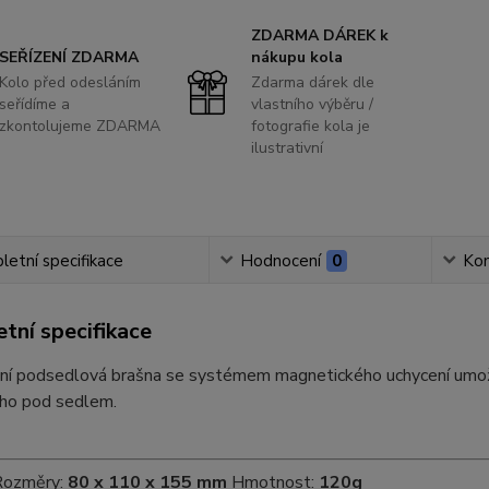
ZDARMA DÁREK k
SEŘÍZENÍ ZDARMA
nákupu kola
Kolo před odesláním
Zdarma dárek dle
seřídíme a
vlastního výběru /
zkontolujeme ZDARMA
fotografie kola je
ilustrativní
etní specifikace
Hodnocení
0
Ko
tní specifikace
lní podsedlová brašna se systémem magnetického uchycení umož
ho pod sedlem.
ozměry:
80 x 110 x 155 mm
Hmotnost:
120g