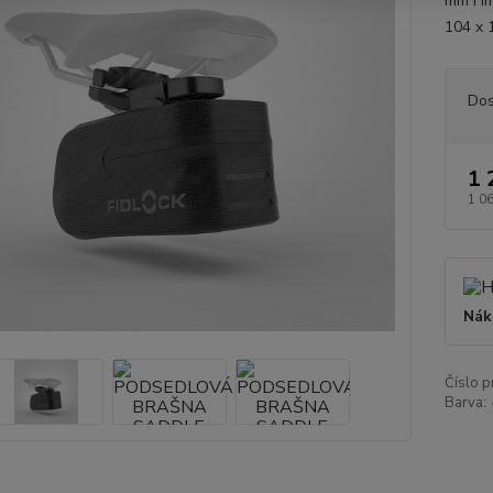
mm Hm
104 x
Dos
1 
1 0
Nák
Číslo p
Barva: