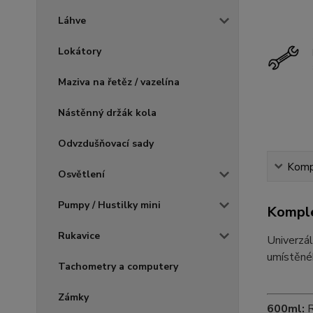
Láhve
Lokátory
Maziva na řetěz / vazelína
Nástěnný držák kola
Odvzdušňovací sady
Kompl
Osvětlení
Pumpy / Hustilky mini
Komple
Rukavice
Univerzá
umístěné
Tachometry a computery
Zámky
600ml:
R