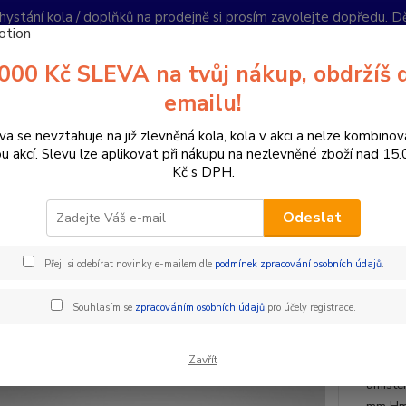
hystání kola / doplňků na prodejně si prosím zavolejte dopředu. 
í podmínky
Kontakty
Reklamace
Ochrana soukromí
Články
000 Kč SLEVA na tvůj nákup, obdržíš 
Nevíte
emailu!
Hledat
+420
PO-PÁ 
va se nevztahuje na již zlevněná kola, kola v akci a nelze kombinov
ou akcí. Slevu lze aplikovat při nákupu na nezlevněné zboží nad 15
Kč s DPH.
oplňky a helmy
Brašny
PODSEDLOVÁ BRAŠNA SADDLE BAG
Odeslat
SEDLOVÁ BRAŠNA SADDLE B
Přeji si odebírat novinky e-mailem dle
podmínek zpracování osobních údajů
.
Fidl
Souhlasím se
zpracováním osobních údajů
pro účely registrace.
Univer
Zavřít
umožňu
umístě