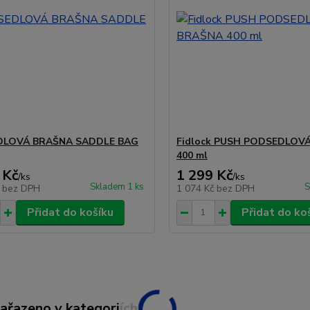
LOVÁ BRAŠNA SADDLE BAG
Fidlock PUSH PODSEDLOV
400 ml
 Kč
1 299 Kč
/
ks
/
ks
Skladem 1 ks
S
č
bez DPH
1 074 Kč
bez DPH
Přidat do košíku
Přidat do ko
zařazeno v kategoriích