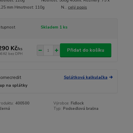
otnost: 120g Nosnost: 500g 400ml: Rozměry: 75 x
 125 mm Hmotnost: 110g N...
celý popis
tupnost
Skladem 1 ks
290 Kč
/
ks
Přidat do košíku
66 Kč
bez DPH
Splátková kalkulačka
up na splátky
roduktu:
400500
Výrobce:
Fidlock
černá
Typ:
Podsedlová brašna