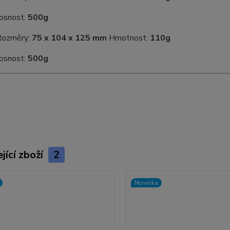
ost:
500g
Rozměry:
75 x 104 x 125 mm
Hmotnost:
110g
ost:
500g
jící zboží
2
Novinka