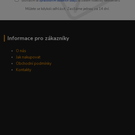
Souhlasím se
zpracováním osobních údajů
za účelem rozesílky newsletteru.
Můžete se kdykoli odhlásit. Zasíláme jednou za 14 dní.
Informace pro zákazníky
O nás
Jak nakupovat
Obchodní podmínky
Kontakty