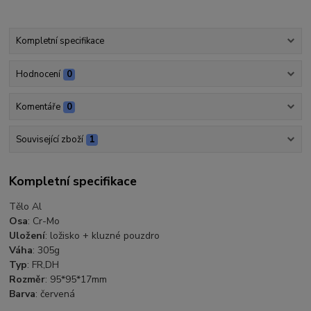
Kompletní specifikace
Hodnocení
0
Komentáře
0
Související zboží
1
Kompletní specifikace
Tělo Al
Osa
: Cr-Mo
Uložení
: ložisko + kluzné pouzdro
Váha
: 305g
Typ
: FR,DH
Rozměr
: 95*95*17mm
Barva
: červená