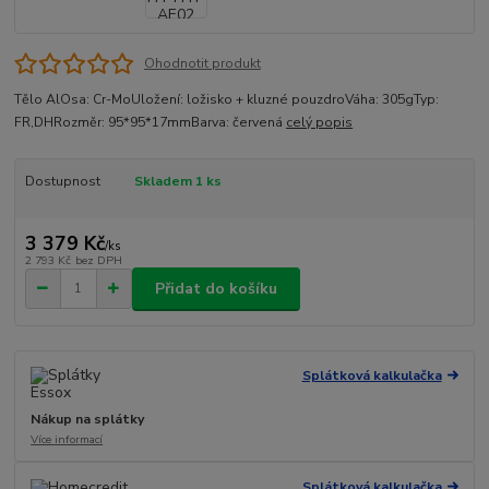
Ohodnotit produkt
Tělo AlOsa: Cr-MoUložení: ložisko + kluzné pouzdroVáha: 305gTyp:
FR,DHRozměr: 95*95*17mmBarva: červená
celý popis
Dostupnost
Skladem 1 ks
3 379 Kč
/
ks
2 793 Kč
bez DPH
Přidat do košíku
Splátková kalkulačka
Nákup na splátky
Více informací
Splátková kalkulačka