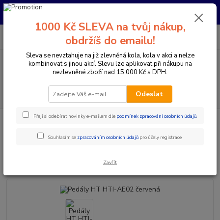
Pro nachystání kola / doplňků na prodejně si prosím zavolejte dopředu.
Děkujeme
1000 Kč SLEVA na tvůj nákup,
0
ks
+420 733 792 733
CZK
obdržíš do emailu!
za
0 Kč
PO-PÁ 10:00-17:00 | SO: 9:00-12:00
Sleva se nevztahuje na již zlevněná kola, kola v akci a nelze
kombinovat s jinou akcí. Slevu lze aplikovat při nákupu na
Menu
nezlevněné zboží nad 15.000 Kč s DPH.
Hledat
Odeslat
Přeji si odebírat novinky e-mailem dle
podmínek zpracování osobních údajů
.
Úvod
Komponenty na kolo
Pedály
MTB / Enduro / Trail
Pedály
HT HTI-AE02 červená
Souhlasím se
zpracováním osobních údajů
pro účely registrace.
Pedály HT HTI-AE02 červená
Zavřít
Doprava ZDARMA