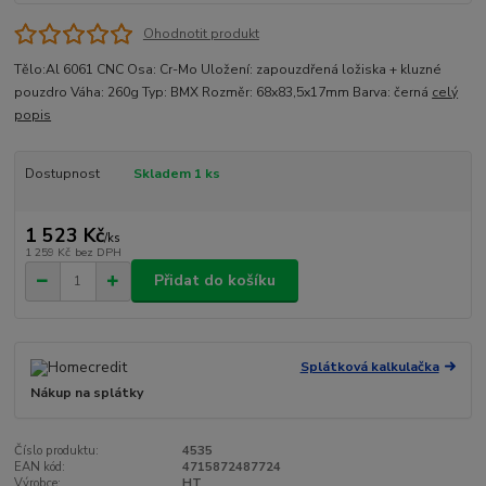
Ohodnotit produkt
Tělo:Al 6061 CNC Osa: Cr-Mo Uložení: zapouzdřená ložiska + kluzné
pouzdro Váha: 260g Typ: BMX Rozměr: 68x83,5x17mm Barva: černá
celý
popis
Dostupnost
Skladem 1 ks
1 523 Kč
/
ks
1 259 Kč
bez DPH
Přidat do košíku
Splátková kalkulačka
Nákup na splátky
Číslo produktu:
4535
EAN kód:
4715872487724
Výrobce:
HT