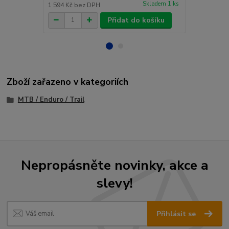
Skladem 1 ks
1 594 Kč
bez DPH
1 259 Kč
bez
Přidat do košíku
Zboží zařazeno v kategoriích
MTB / Enduro / Trail
Nepropásněte novinky, akce a
slevy!
Přihlásit se