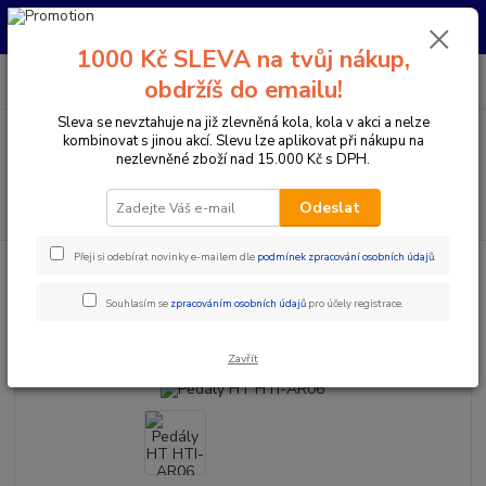
Pro nachystání kola / doplňků na prodejně si prosím zavolejte dopředu.
Děkujeme
1000 Kč SLEVA na tvůj nákup,
0
ks
+420 733 792 733
CZK
obdržíš do emailu!
za
0 Kč
PO-PÁ 10:00-17:00 | SO: 9:00-12:00
Sleva se nevztahuje na již zlevněná kola, kola v akci a nelze
kombinovat s jinou akcí. Slevu lze aplikovat při nákupu na
Menu
nezlevněné zboží nad 15.000 Kč s DPH.
Hledat
Odeslat
Přeji si odebírat novinky e-mailem dle
podmínek zpracování osobních údajů
.
Úvod
Komponenty na kolo
Pedály
MTB / Enduro / Trail
Pedály
HT HTI-AR06
Souhlasím se
zpracováním osobních údajů
pro účely registrace.
Pedály HT HTI-AR06
Zavřít