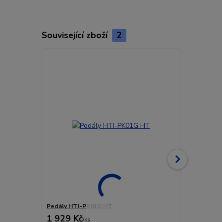
Související zboží
2
Pedály HTI-PK01G HT
Pedály HT 
1 929 Kč
1 523 Kč
/
ks