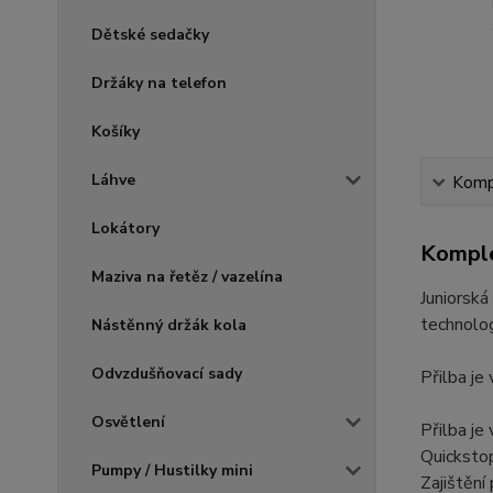
Dětské sedačky
Držáky na telefon
Košíky
Láhve
Kompl
Lokátory
Komple
Maziva na řetěz / vazelína
Juniorská
technolog
Nástěnný držák kola
Odvzdušňovací sady
Přilba je
Osvětlení
Přilba j
Quickstop
Pumpy / Hustilky mini
Zajištění