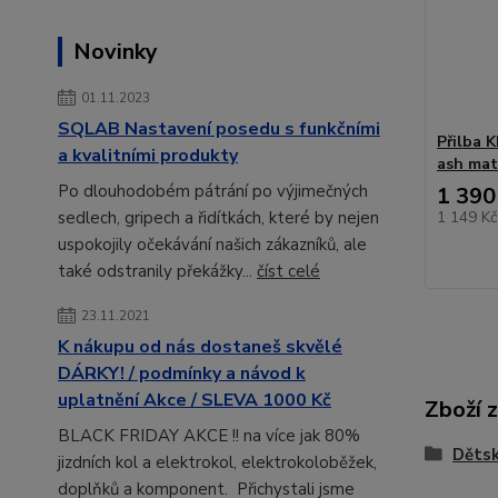
Novinky
01.11.2023
SQLAB Nastavení posedu s funkčními
Přilba 
a kvalitními produkty
ash mat
Po dlouhodobém pátrání po výjimečných
1 390
1 149 K
sedlech, gripech a řidítkách, které by nejen
uspokojily očekávání našich zákazníků, ale
také odstranily překážky...
číst celé
23.11.2021
K nákupu od nás dostaneš skvělé
DÁRKY! / podmínky a návod k
uplatnění Akce / SLEVA 1000 Kč
Zboží 
BLACK FRIDAY AKCE !! na více jak 80%
Děts
jizdních kol a elektrokol, elektrokoloběžek,
doplňků a komponent. Přichystali jsme