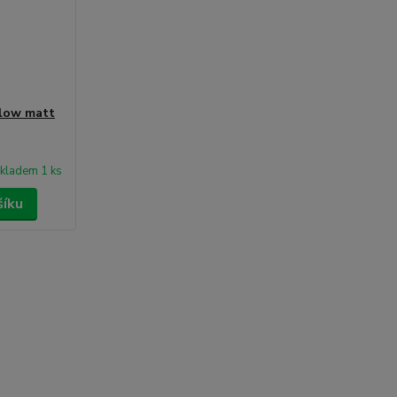
llow matt
kladem 1 ks
šíku