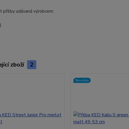
 přilby udávaná výrobcem:
)
)
jící zboží
2
Novinka