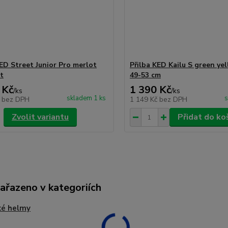
KED Street Junior Pro merlot
Přilba KED Kailu S green ye
t
49-53 cm
 Kč
1 390 Kč
/
ks
/
ks
skladem 1 ks
s
č
bez DPH
1 149 Kč
bez DPH
Zvolit variantu
Přidat do ko
zařazeno v kategoriích
ké helmy