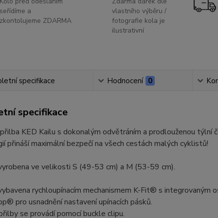
Kolo před odesláním
Zdarma dárek dle
seřídíme a
vlastního výběru /
zkontolujeme ZDARMA
fotografie kola je
ilustrativní
etní specifikace
Hodnocení
0
Ko
tní specifikace
 přilba KED Kailu s dokonalým odvětráním a prodlouženou týlní
ií přináší maximální bezpečí na všech cestách malých cyklistů!
 vyrobena ve velikosti S (49-53 cm) a M (53-59 cm).
e vybavena rychloupínacím mechanismem K-Fit® s integrovaným o
p® pro usnadnění nastavení upínacích pásků.
 přilby se provádí pomocí buckle clipu.