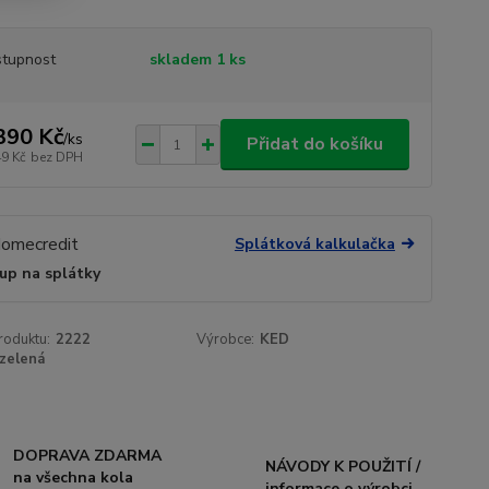
tupnost
skladem 1 ks
390 Kč
/
ks
Přidat do košíku
49 Kč
bez DPH
Splátková kalkulačka
up na splátky
roduktu:
2222
Výrobce:
KED
zelená
DOPRAVA ZDARMA
NÁVODY K POUŽITÍ /
na všechna kola
informace o výrobci