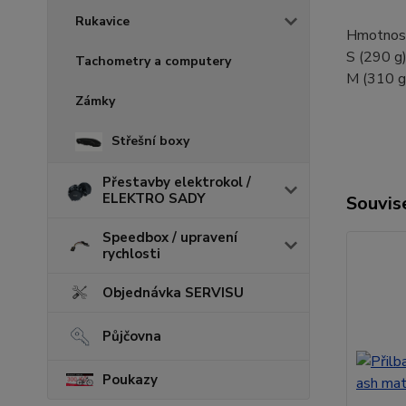
Rukavice
Hmotnost
S (290 g
Tachometry a computery
M (310 g
Zámky
Střešní boxy
Přestavby elektrokol /
ELEKTRO SADY
Souvise
Speedbox / upravení
rychlosti
Objednávka SERVISU
Půjčovna
Poukazy