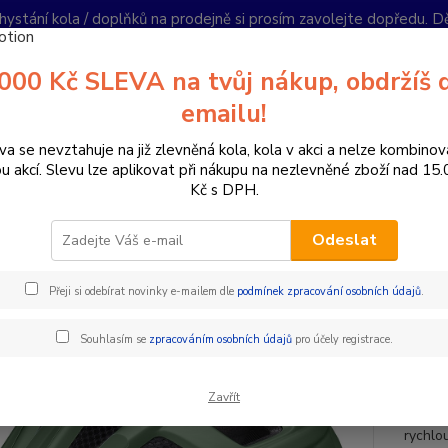
hystání kola / doplňků na prodejně si prosím zavolejte dopředu. 
í podmínky
Kontakty
Reklamace
Ochrana soukromí
Články
000 Kč SLEVA na tvůj nákup, obdržíš 
Nevíte
emailu!
Hledat
+420
PO-PÁ 
va se nevztahuje na již zlevněná kola, kola v akci a nelze kombinov
ou akcí. Slevu lze aplikovat při nákupu na nezlevněné zboží nad 15
Kč s DPH.
oplňky a helmy
Cyklistické helmy
Dětské helmy
Přilba KED Kail
Odeslat
ba KED Kailu S green yellow ma
Přeji si odebírat novinky e-mailem dle
podmínek zpracování osobních údajů
.
Junior
Souhlasím se
zpracováním osobních údajů
pro účely registrace.
týlní 
přináš
Zavřít
vyrobe
rychlo