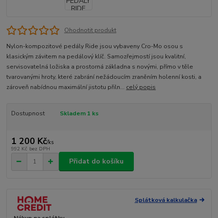
Ohodnotit produkt
Nylon-kompozitové pedály Ride jsou vybaveny Cro-Mo osou s
klasickým závitem na pedálový klíč. Samozřejmostí jsou kvalitní,
servisovatelná ložiska a prostorná základna s novými, přímo v těle
tvarovanými hroty, které zabrání nežádoucím zraněním holenní kosti, a
zároveň nabídnou maximální jistotu přiln...
celý popis
Dostupnost
Skladem 1 ks
1 200 Kč
/
ks
992 Kč
bez DPH
Přidat do košíku
Splátková kalkulačka