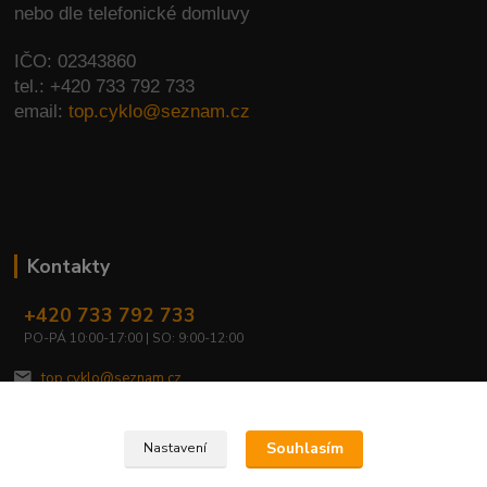
nebo dle telefonické domluvy
IČO: 02343860
tel.: +420 733 792 733
email:
top.cyklo@seznam.cz
Kontakty
+420 733 792 733
PO-PÁ 10:00-17:00 | SO: 9:00-12:00
top.cyklo@seznam.cz
Souhlasím
Nastavení