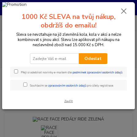
Pro nachystání kola / doplňků na prodejně si prosím zavolejte dopředu.
Děkujeme
1000 Kč SLEVA na tvůj nákup,
0
ks
+420 733 792 733
CZK
obdržíš do emailu!
za
0 Kč
PO-PÁ 10:00-17:00 | SO: 9:00-12:00
Sleva se nevztahuje na již zlevněná kola, kola v akci a nelze
kombinovat s jinou akcí. Slevu lze aplikovat při nákupu na
Menu
nezlevněné zboží nad 15.000 Kč s DPH.
Hledat
Odeslat
Přeji si odebírat novinky e-mailem dle
podmínek zpracování osobních údajů
.
Úvod
Komponenty na kolo
Pedály
MTB / Enduro / Trail
RACE
FACE PEDÁLY RIDE ZELENÁ
Souhlasím se
zpracováním osobních údajů
pro účely registrace.
RACE FACE PEDÁLY RIDE
ZELENÁ
Zavřít