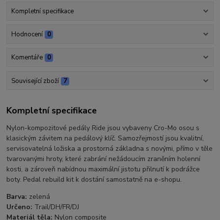
Kompletní specifikace
Hodnocení
0
Komentáře
0
Související zboží
7
Kompletní specifikace
Nylon-kompozitové pedály Ride jsou vybaveny Cro-Mo osou s
klasickým závitem na pedálový klíč. Samozřejmostí jsou kvalitní,
servisovatelná ložiska a prostorná základna s novými, přímo v těle
tvarovanými hroty, které zabrání nežádoucím zraněním holenní
kosti, a zároveň nabídnou maximální jistotu přilnutí k podrážce
boty. Pedal rebuild kit k dostání samostatně na e-shopu.
Barva:
zelená
Určeno:
Trail/DH/FR/DJ
Materiál těla:
Nylon composite