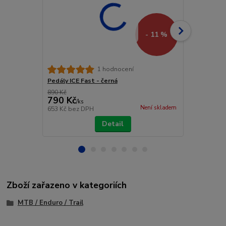
- 11 %
Pedály ICE F
1 hodnocení
Pedály ICE Fast - černá
890 Kč
890 Kč
790 Kč
790 Kč
/
ks
/
ks
Není skladem
653 Kč
bez DPH
653 Kč
bez 
Detail
Zboží zařazeno v kategoriích
MTB / Enduro / Trail