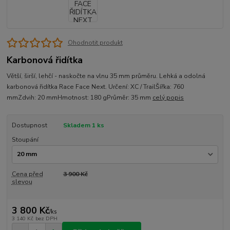
Ohodnotit produkt
Karbonová řidítka
Větší, širší, lehčí - naskočte na vlnu 35 mm průměru. Lehká a odolná
karbonová řidítka Race Face Next. Určení: XC / TrailŠířka: 760
mmZdvih: 20 mmHmotnost: 180 gPrůměr: 35 mm
celý popis
Dostupnost
Skladem 1 ks
Stoupání
Cena před
3 900 Kč
slevou
3 800 Kč
/
ks
3 140 Kč
bez DPH