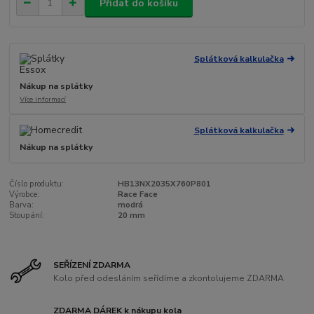
Přidat do košíku
Splátková kalkulačka
Nákup na splátky
Více informací
Splátková kalkulačka
Nákup na splátky
Číslo produktu:
HB13NX2035X760P801
Výrobce:
Race Face
Barva:
modrá
Stoupání:
20 mm
SEŘÍZENÍ ZDARMA
Kolo před odesláním seřídíme a zkontolujeme ZDARMA
ZDARMA DÁREK k nákupu kola