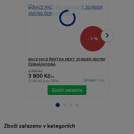
- 3 %
RACE FACE ŘIDÍTKA NEXT 20 RISER 35X760
EASTON ŘID
ČERNÁ/MODRÁ
3 900 Kč
3 800 Kč
2 330 Kč
/
ks
Skladem 1 ks
3 140 Kč
bez DPH
1 926 Kč
bez
Zvolit variantu
Zboží zařazeno v kategoriích