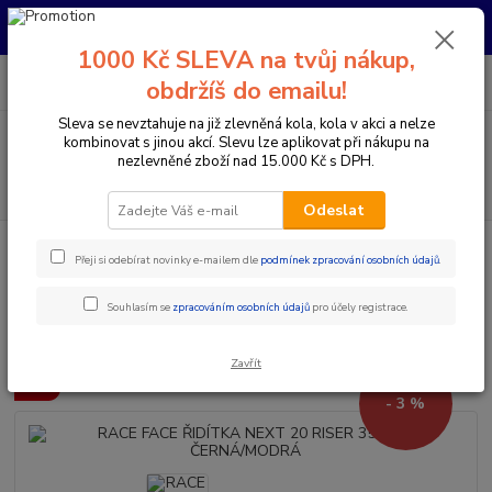
Pro nachystání kola / doplňků na prodejně si prosím zavolejte dopředu.
Děkujeme
1000 Kč SLEVA na tvůj nákup,
0
ks
+420 733 792 733
CZK
obdržíš do emailu!
za
0 Kč
PO-PÁ 10:00-17:00 | SO: 9:00-12:00
Sleva se nevztahuje na již zlevněná kola, kola v akci a nelze
Menu
kombinovat s jinou akcí. Slevu lze aplikovat při nákupu na
nezlevněné zboží nad 15.000 Kč s DPH.
Hledat
Odeslat
Úvod
Komponenty na kolo
Řídítka
Průměr 35 mm
RACE FACE
Přeji si odebírat novinky e-mailem dle
podmínek zpracování osobních údajů
.
ŘIDÍTKA NEXT 20 RISER 35X760 ČERNÁ/MODRÁ
RACE FACE ŘIDÍTKA NEXT 20
Souhlasím se
zpracováním osobních údajů
pro účely registrace.
RISER 35X760 ČERNÁ/MODRÁ
Zavřít
Akce
- 3 %