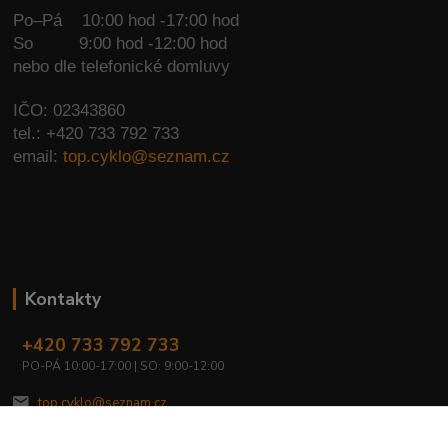
Po–Pá 10:00 hod -17:00 hod
So
9:00 hod -12:00 hod
nebo dle telefonické domluvy
IČO: 02343860
tel.: +420 733 792 733
email:
top.cyklo@seznam.cz
Kontakty
+420 733 792 733
PO-PÁ 10:00-17:00 | SO: 9:00-12:00
top.cyklo@seznam.cz