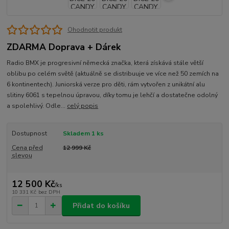
Ohodnotit produkt
ZDARMA Doprava + Dárek
Radio BMX je progresivní německá značka, která získává stále větší
oblibu po celém světě (aktuálně se distribuuje ve více než 50 zemích na
6 kontinentech). Juniorská verze pro děti, rám vytvořen z unikátní alu
slitiny 6061 s tepelnou úpravou, díky tomu je lehčí a dostatečne odolný
a spolehlivý. Odle...
celý popis
Dostupnost
Skladem 1 ks
Cena před
12 999 Kč
slevou
12 500 Kč
/
ks
10 331 Kč
bez DPH
Přidat do košíku