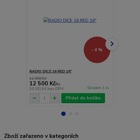
- 4 %
RADIO DICE 16 RED 16"
RADIO DICE 
12 999 Kč
12 999 Kč
12 500 Kč
12 500 
/
ks
Skladem 1 ks
10 331 Kč
bez DPH
10 331 Kč
be
Přidat do košíku
Zboží zařazeno v kategoriích