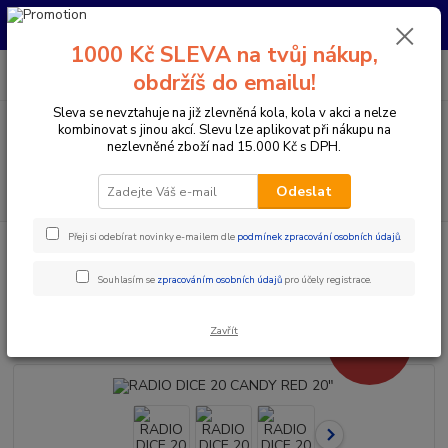
Pro nachystání kola / doplňků na prodejně si prosím zavolejte dopředu.
Děkujeme
1000 Kč SLEVA na tvůj nákup,
0
ks
+420 733 792 733
CZK
obdržíš do emailu!
za
0 Kč
PO-PÁ 10:00-17:00 | SO: 9:00-12:00
Sleva se nevztahuje na již zlevněná kola, kola v akci a nelze
kombinovat s jinou akcí. Slevu lze aplikovat při nákupu na
Menu
nezlevněné zboží nad 15.000 Kč s DPH.
Hledat
Odeslat
Přeji si odebírat novinky e-mailem dle
podmínek zpracování osobních údajů
.
Úvod
Jízdní kola
BMX/ Dirt / Freestyle kola
RADIO DICE 20 CANDY
RED 20"
Souhlasím se
zpracováním osobních údajů
pro účely registrace.
RADIO DICE 20 CANDY RED 20"
Zavřít
- 4 %
Akce
Doprava ZDARMA