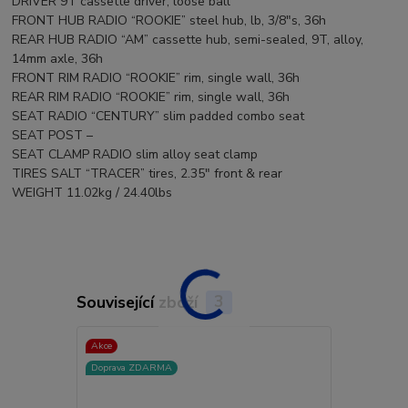
DRIVER 9T cassette driver, loose ball
FRONT HUB RADIO “ROOKIE” steel hub, lb, 3/8″s, 36h
REAR HUB RADIO “AM” cassette hub, semi-sealed, 9T, alloy,
14mm axle, 36h
FRONT RIM RADIO “ROOKIE” rim, single wall, 36h
REAR RIM RADIO “ROOKIE” rim, single wall, 36h
SEAT RADIO “CENTURY” slim padded combo seat
SEAT POST –
SEAT CLAMP RADIO slim alloy seat clamp
TIRES SALT “TRACER” tires, 2.35″ front & rear
WEIGHT 11.02kg / 24.40lbs
Související zboží
3
Akce
Akce
Doprava ZDARMA
Doprava ZD