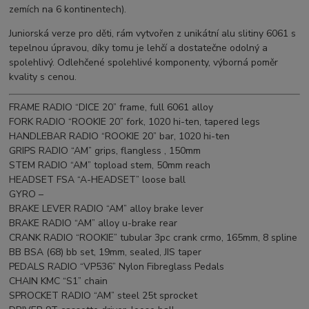
zemích na 6 kontinentech).
Juniorská verze pro děti, rám vytvořen z unikátní alu slitiny 6061 s
tepelnou úpravou, díky tomu je lehčí a dostatečne odolný a
spolehlivý. Odlehčené spolehlivé komponenty, výborná poměr
kvality s cenou.
FRAME RADIO “DICE 20” frame, full 6061 alloy
FORK RADIO “ROOKIE 20” fork, 1020 hi-ten, tapered legs
HANDLEBAR RADIO “ROOKIE 20” bar, 1020 hi-ten
GRIPS RADIO “AM” grips, flangless , 150mm
STEM RADIO “AM” topload stem, 50mm reach
HEADSET FSA “A-HEADSET” loose ball
GYRO –
BRAKE LEVER RADIO “AM” alloy brake lever
BRAKE RADIO “AM” alloy u-brake rear
CRANK RADIO “ROOKIE” tubular 3pc crank crmo, 165mm, 8 spline
BB BSA (68) bb set, 19mm, sealed, JIS taper
PEDALS RADIO “VP536” Nylon Fibreglass Pedals
CHAIN KMC “S1” chain
SPROCKET RADIO “AM” steel 25t sprocket