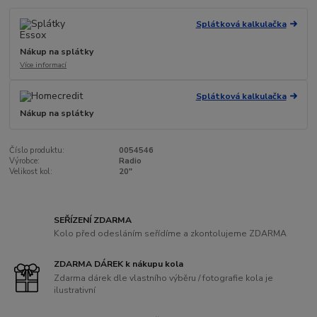
Splátková kalkulačka
Nákup na splátky
Více informací
Splátková kalkulačka
Nákup na splátky
Číslo produktu:
0054546
Výrobce:
Radio
Velikost kol:
20"
SEŘÍZENÍ ZDARMA
Kolo před odesláním seřídíme a zkontolujeme ZDARMA
ZDARMA DÁREK k nákupu kola
Zdarma dárek dle vlastního výběru / fotografie kola je
ilustrativní