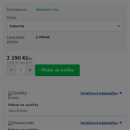
Dostupnost
Skladem 3 ks
Délka
Cena před
2 790 Kč
slevou
2 290 Kč
/
ks
1 893 Kč
bez DPH
Přidat do košíku
Splátková kalkulačka
Nákup na splátky
Více informací
Splátková kalkulačka
Nákup na splátky