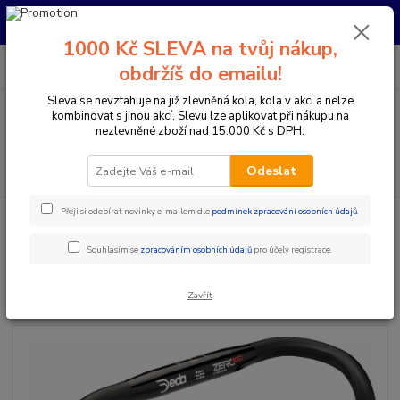
Pro nachystání kola / doplňků na prodejně si prosím zavolejte dopředu.
Děkujeme
1000 Kč SLEVA na tvůj nákup,
0
ks
+420 733 792 733
CZK
obdržíš do emailu!
za
0 Kč
PO-PÁ 10:00-17:00 | SO: 9:00-12:00
Sleva se nevztahuje na již zlevněná kola, kola v akci a nelze
kombinovat s jinou akcí. Slevu lze aplikovat při nákupu na
Menu
nezlevněné zboží nad 15.000 Kč s DPH.
Hledat
Odeslat
Přeji si odebírat novinky e-mailem dle
podmínek zpracování osobních údajů
.
Úvod
Komponenty na kolo
Řídítka
Berany / Gravel
ŘÍDÍTKA
DEDA ZERO100 DEEP
Souhlasím se
zpracováním osobních údajů
pro účely registrace.
ŘÍDÍTKA DEDA ZERO100 DEEP
Zavřít
Akce