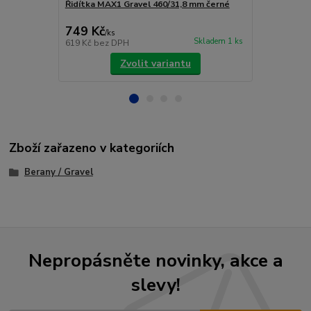
Řidítka MAX1 Gravel 460/31,8 mm černé
ŘÍDÍTKA DE
2 590 Kč
749 Kč
2 190 Kč
/
ks
Skladem 1 ks
619 Kč
bez DPH
1 810 Kč
bez
Zvolit variantu
Zboží zařazeno v kategoriích
Berany / Gravel
Nepropásněte novinky, akce a
slevy!