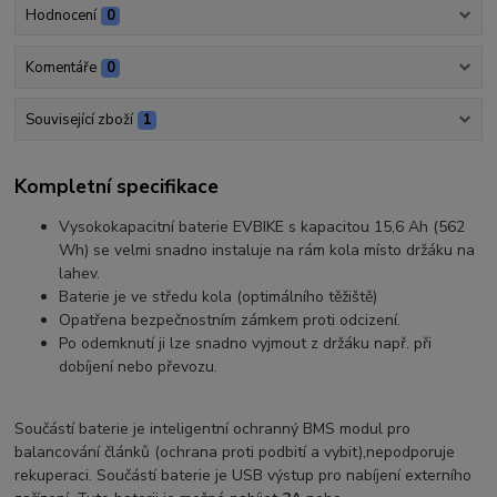
Hodnocení
0
Komentáře
0
Související zboží
1
Kompletní specifikace
Vysokokapacitní baterie EVBIKE s kapacitou 15,6 Ah (562
Wh) se velmi snadno instaluje na rám kola místo držáku na
lahev.
Baterie je ve středu kola (optimálního těžiště)
Opatřena bezpečnostním zámkem proti odcizení.
Po odemknutí ji lze snadno vyjmout z držáku např. při
dobíjení nebo převozu.
Součástí baterie je inteligentní ochranný BMS modul pro
balancování článků (ochrana proti podbití a vybit),nepodporuje
rekuperaci. Součástí baterie je USB výstup pro nabíjení externího