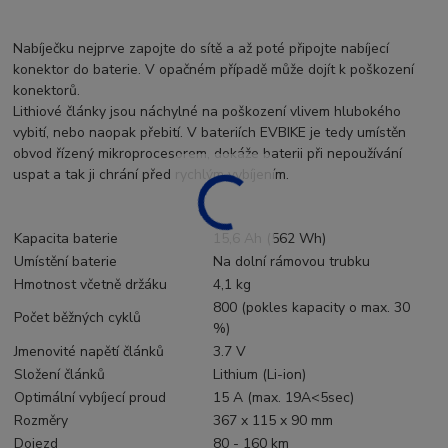
Nabíječku nejprve zapojte do sítě a až poté připojte nabíjecí
konektor do baterie. V opačném případě může dojít k poškození
konektorů.
Lithiové články jsou náchylné na poškození vlivem hlubokého
vybití, nebo naopak přebití. V bateriích EVBIKE je tedy umístěn
obvod řízený mikroprocesorem, dokáže baterii při nepoužívání
uspat a tak ji chrání před rychlým vybíjením.
Kapacita baterie
15,6 Ah (562 Wh)
Umístění baterie
Na dolní rámovou trubku
Hmotnost včetně držáku
4,1 kg
800 (pokles kapacity o max. 30
Počet běžných cyklů
%)
Jmenovité napětí článků
3.7 V
Složení článků
Lithium (Li-ion)
Optimální vybíjecí proud
15 A (max. 19A<5sec)
Rozměry
367 x 115 x 90 mm
Dojezd
80 - 160 km