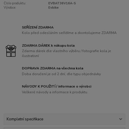
Číslo produktu:
EVBAT36V16A-S
Výrobce:
Evbike
SEŘÍZENÍ ZDARMA
Kolo před odesláním seřídíme a zkontolujeme ZDARMA
ZDARMA DÁREK k nákupu kola
Zdarma dárek dle vlastního výběru / fotografie kola je
ilustrativní
DOPRAVA ZDARMA na všechna kola
Doba doručení je od 2 dní, dle typu objednávky
NÁVODY K POUŽITÍ / informace o výrobci
Veškeré návody a informace k produktu.
Kompletní specifikace