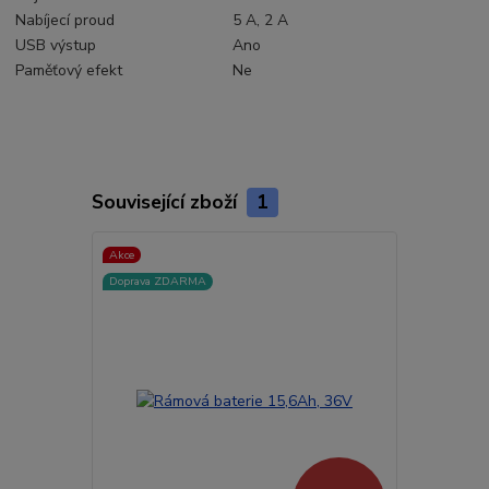
Nabíjecí proud
5 A, 2 A
USB výstup
Ano
Paměťový efekt
Ne
Související zboží
1
Akce
Doprava ZDARMA