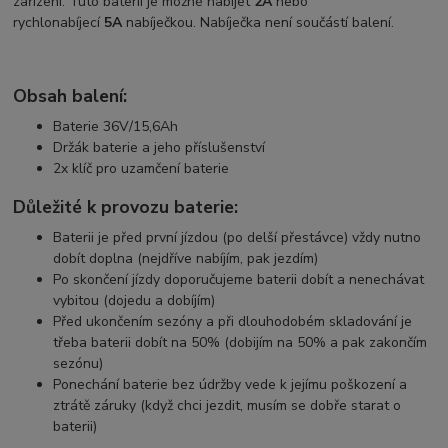
zařízení. Tuto baterii je možné nabíjet
2A
nebo
rychlonabíjecí
5A
nabíječkou. Nabíječka není součástí balení.
Obsah balení:
Baterie 36V/15,6Ah
Držák baterie a jeho příslušenství
2x klíč pro uzamčení baterie
Důležité k provozu baterie:
Baterii je před první jízdou (po delší přestávce) vždy nutno
dobít doplna (nejdříve nabíjím, pak jezdím)
Po skončení jízdy doporučujeme baterii dobít a nenechávat
vybitou (dojedu a dobíjím)
Před ukončením sezóny a při dlouhodobém skladování je
třeba baterii dobít na 50% (dobijím na 50% a pak zakončím
sezónu)
Ponechání baterie bez údržby vede k jejímu poškození a
ztrátě záruky (když chci jezdit, musím se dobře starat o
baterii)