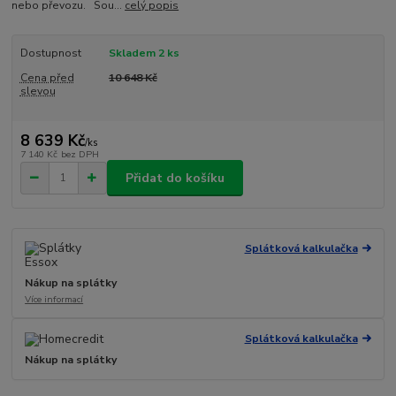
nebo převozu. Sou...
celý popis
Dostupnost
Skladem 2 ks
Cena před
10 648 Kč
slevou
8 639 Kč
/
ks
7 140 Kč
bez DPH
Přidat do košíku
Splátková kalkulačka
Nákup na splátky
Více informací
Splátková kalkulačka
Nákup na splátky