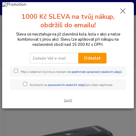
Pro nachystání kola / doplňků na prodejně si prosím zavolejte dopředu.
Děkujeme
1000 Kč SLEVA na tvůj nákup,
0
ks
+420 733 792 733
CZK
obdržíš do emailu!
za
0 Kč
PO-PÁ 10:00-17:00 | SO: 9:00-12:00
Sleva se nevztahuje na již zlevněná kola, kola v akci a nelze
kombinovat s jinou akcí. Slevu lze aplikovat při nákupu na
Menu
nezlevněné zboží nad 15.000 Kč s DPH.
Hledat
Odeslat
Přeji si odebírat novinky e-mailem dle
podmínek zpracování osobních údajů
.
Úvod
Přestavby elektrokol / ELEKTRO SADY
Baterie
Rámová baterie
15,6Ah, 36V
Souhlasím se
zpracováním osobních údajů
pro účely registrace.
Rámová baterie 15,6Ah, 36V
Zavřít
Akce
Doprava ZDARMA