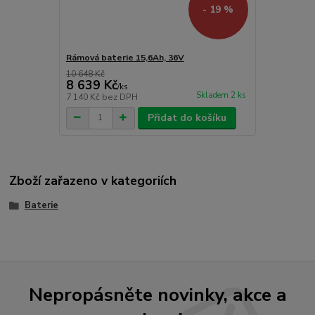
- 19 %
Rámová baterie 15,6Ah, 36V
10 648 Kč
8 639 Kč
/
ks
Skladem 2 ks
7 140 Kč
bez DPH
Přidat do košíku
Zboží zařazeno v kategoriích
Baterie
Nepropásněte novinky, akce a