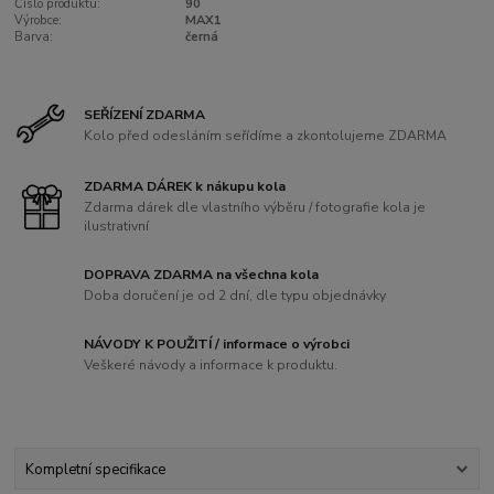
Číslo produktu:
90
Výrobce:
MAX1
Barva:
černá
SEŘÍZENÍ ZDARMA
Kolo před odesláním seřídíme a zkontolujeme ZDARMA
ZDARMA DÁREK k nákupu kola
Zdarma dárek dle vlastního výběru / fotografie kola je
ilustrativní
DOPRAVA ZDARMA na všechna kola
Doba doručení je od 2 dní, dle typu objednávky
NÁVODY K POUŽITÍ / informace o výrobci
Veškeré návody a informace k produktu.
Kompletní specifikace