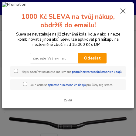
Pro nachystání kola / doplňků na prodejně si prosím zavolejte dopředu.
Děkujeme
1000 Kč SLEVA na tvůj nákup,
0
ks
+420 733 792 733
CZK
obdržíš do emailu!
za
0 Kč
PO-PÁ 10:00-17:00 | SO: 9:00-12:00
Sleva se nevztahuje na již zlevněná kola, kola v akci a nelze
kombinovat s jinou akcí. Slevu lze aplikovat při nákupu na
Menu
nezlevněné zboží nad 15.000 Kč s DPH.
Hledat
Odeslat
Přeji si odebírat novinky e-mailem dle
podmínek zpracování osobních údajů
.
Úvod
Komponenty na kolo
Řídítka
Průměr 31,8 mm
Řidítka
MAX1 Performance Enduro 780/31,8 mm černé
Souhlasím se
zpracováním osobních údajů
pro účely registrace.
Řidítka MAX1 Performance
Enduro 780/31,8 mm černé
Zavřít