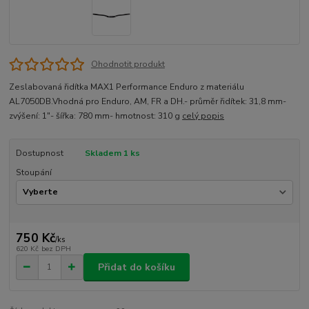
Ohodnotit produkt
Zeslabovaná řidítka MAX1 Performance Enduro z materiálu
AL7050DB.Vhodná pro Enduro, AM, FR a DH.- průměr řidítek: 31,8 mm-
zvýšení: 1"- šířka: 780 mm- hmotnost: 310 g
celý popis
Dostupnost
Skladem 1 ks
Stoupání
750 Kč
/
ks
620 Kč
bez DPH
Přidat do košíku