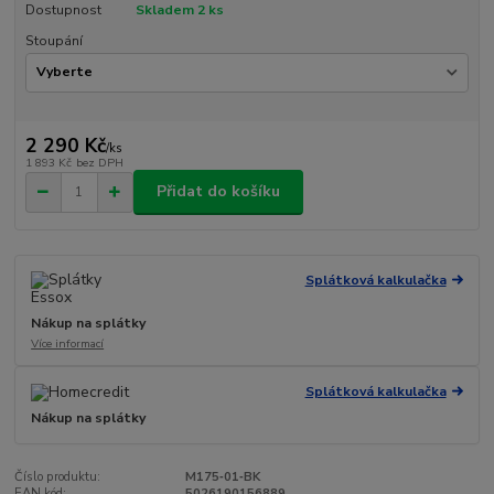
Dostupnost
Skladem 2 ks
Stoupání
2 290 Kč
/
ks
1 893 Kč
bez DPH
Přidat do košíku
Splátková kalkulačka
Nákup na splátky
Více informací
Splátková kalkulačka
Nákup na splátky
Číslo produktu:
M175‑01‑BK
EAN kód:
5026190156889