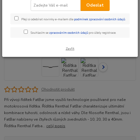
Odeslat
Přeji si odebírat novinky e-mailem dle
podmínek zpracování osobních údajů
.
Souhlasím se
zpracováním osobních údajů
pro účely registrace.
Zavřít
Ohodnotit produkt
Při vývoji řídítek FatBar jsme využili technologie používané pro naše
motokrosová řídítka. Řídítka Renthal FatBar charakterizuje ultimátní
kombinace tuhosti, odolnosti a nízké váhy. Dle filosofie Renthal, jsou i
FatBar nabízeny ve čtyřech různých zvednutích - 10, 20, 30 a 40mm.
Řídítka Renthal Fatba...
celý popis