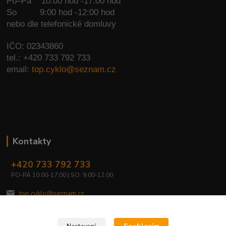
Po–Pá 10:00 hod -17:00 hod
So
9:00 hod -12:00 hod
nebo dle telefonické domluvy
IČO: 02343860
tel.: +420 733 792 733
email:
top.cyklo@seznam.cz
Kontakty
+420 733 792 733
PO-PÁ 10:00-17:00 | SO: 9:00-12:00
top.cyklo@seznam.cz