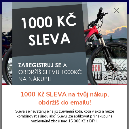
Pro nachystání kola / doplňků na prodejně si prosím zavolejte dopředu.
Děkujeme
0
ks
+420 733 792 733
CZK
za
0 Kč
PO-PÁ 10:00-17:00 | SO: 9:00-12:00
Menu
Hledat
Úvod
Komponenty na kolo
Řídítka
Průměr 31,8 mm
Řidítka
Renthal FatBar V2 31,8 / 800 (černá)
Řidítka Renthal FatBar V2 31,8 /
1000 Kč SLEVA na tvůj nákup,
800 (černá)
obdržíš do emailu!
Sleva se nevztahuje na již zlevněná kola, kola v akci a nelze
kombinovat s jinou akcí. Slevu lze aplikovat při nákupu na
nezlevněné zboží nad 15.000 Kč s DPH.