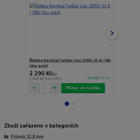
Řidítka Renthal FatBar Lite ZERO 31,8 / 780
Řidítka Rent
(Alu gold)
2 290 Kč
2 290 Kč
/
ks
Skladem 1 ks
1 893 Kč
bez DPH
1 893 Kč
bez
Přidat do košíku
Zboží zařazeno v kategoriích
Průměr 31,8 mm