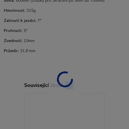
Šířka:
800mm (znažky pro zkrácení po 5mm do 700mm)
Hmotnost:
315g
Zahnutí k jezdci:
7°
Prohnutí:
5°
Zvednutí:
10mm
Průměr:
31,8 mm
Související zboží
2