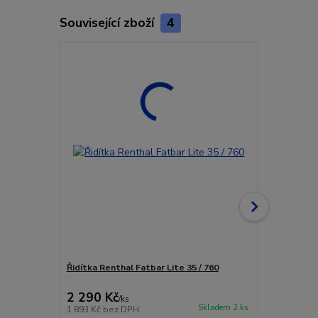
Související zboží
4
Řidítka Renthal Fatbar Lite 35 / 760
Řidítka Rent
2 290 Kč
2 290 Kč
/
ks
Skladem 2 ks
1 893 Kč
bez DPH
1 893 Kč
bez