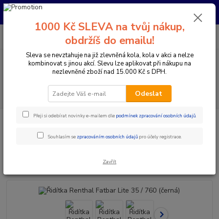
Pro nachystání kola / doplňků na prodejně si prosím zavolejte dopředu.
Děkujeme
1000 Kč SLEVA na tvůj nákup,
0
ks
+420 733 792 733
CZK
obdržíš do emailu!
za
0 Kč
PO-PÁ 10:00-17:00 | SO: 9:00-12:00
Sleva se nevztahuje na již zlevněná kola, kola v akci a nelze
kombinovat s jinou akcí. Slevu lze aplikovat při nákupu na
Menu
nezlevněné zboží nad 15.000 Kč s DPH.
Hledat
Odeslat
Přeji si odebírat novinky e-mailem dle
podmínek zpracování osobních údajů
.
Úvod
Komponenty na kolo
Řídítka
Průměr 35 mm
Řidítka
Renthal Fatbar Lite 35 / 760 (černá)
Souhlasím se
zpracováním osobních údajů
pro účely registrace.
Řidítka Renthal Fatbar Lite 35 /
760 (černá)
Zavřít