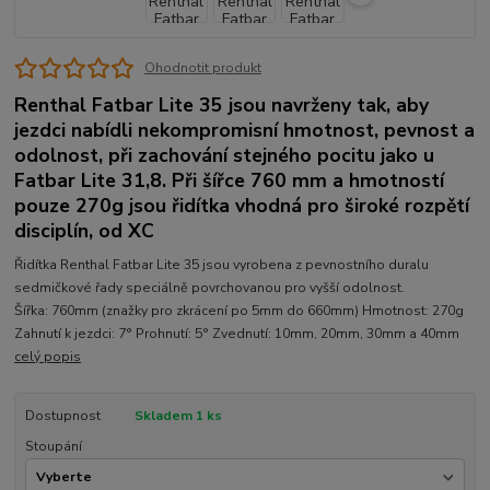
Ohodnotit produkt
Renthal Fatbar Lite 35 jsou navrženy tak, aby
jezdci nabídli nekompromisní hmotnost, pevnost a
odolnost, při zachování stejného pocitu jako u
Fatbar Lite 31,8. Při šířce 760 mm a hmotností
pouze 270g jsou řidítka vhodná pro široké rozpětí
disciplín, od XC
Řidítka Renthal Fatbar Lite 35 jsou vyrobena z pevnostního duralu
sedmičkové řady speciálně povrchovanou pro vyšší odolnost.
Šířka: 760mm (znažky pro zkrácení po 5mm do 660mm) Hmotnost: 270g
Zahnutí k jezdci: 7° Prohnutí: 5° Zvednutí: 10mm, 20mm, 30mm a 40mm
celý popis
Dostupnost
Skladem 1 ks
Stoupání