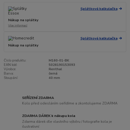
Splátková kalkulačka
Nákup na splátky
Více informací
Splátková kalkulačka
Nákup na splátky
Číslo produktu:
M160-01-BK
EAN kód:
5026190153093
Výrobce:
Renthal
Barva:
černá
Stoupání:
40 mm
SEŘÍZENÍ ZDARMA
Kolo před odesláním seřídíme a zkontolujeme ZDARMA
ZDARMA DÁREK k nákupu kola
Zdarma dárek dle vlastního výběru / fotografie kola je
ilustrativní