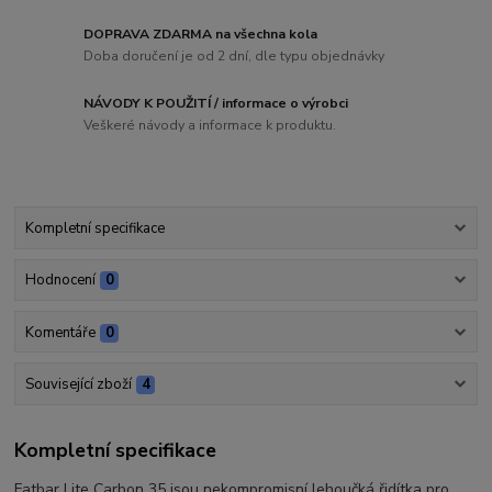
DOPRAVA ZDARMA na všechna kola
Doba doručení je od 2 dní, dle typu objednávky
NÁVODY K POUŽITÍ / informace o výrobci
Veškeré návody a informace k produktu.
Kompletní specifikace
Hodnocení
0
Komentáře
0
Související zboží
4
Kompletní specifikace
Fatbar Lite Carbon 35 jsou nekompromisní lehoučká řidítka pro