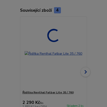
Související zboží
4
Řidítka Renthal Fatbar Lite 35 / 760
Řidítka Rent
2 290 Kč
2 290 Kč
/
ks
Skladem 2 ks
1 893 Kč
bez DPH
1 893 Kč
bez