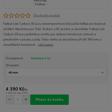
Ohodnotit produkt
Fatbar Lite Carbon 35 jsou nekompromisní lehoučká řidítka pro trailové
ježdění. Navrženy pro Trail, Enduro a XC jezdce a závodníky, Fatbar Lite
Carbon 35 jsou jedničkou na trhu po stránce hmotnosti, tuhosti a
především v pocitu z jízdy. Toho všeho je dosaženo při šíři 760 mm a
neuvěřitelní hmotnost...
celý popis
Dostupnost
Skladem 1 ks
Stoupání
4 390 Kč
/
ks
3 628 Kč
bez DPH
Přidat do košíku