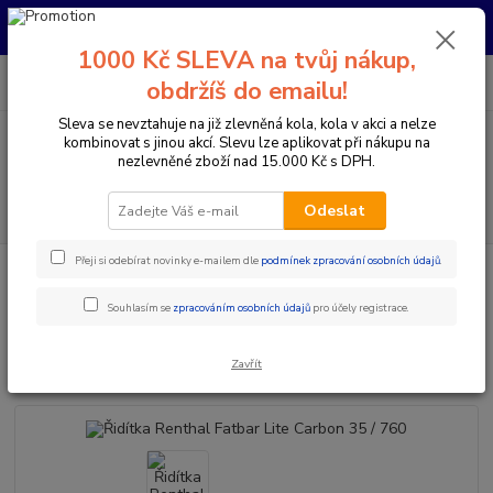
Pro nachystání kola / doplňků na prodejně si prosím zavolejte dopředu.
Děkujeme
1000 Kč SLEVA na tvůj nákup,
0
ks
+420 733 792 733
CZK
obdržíš do emailu!
za
0 Kč
PO-PÁ 10:00-17:00 | SO: 9:00-12:00
Sleva se nevztahuje na již zlevněná kola, kola v akci a nelze
kombinovat s jinou akcí. Slevu lze aplikovat při nákupu na
Menu
nezlevněné zboží nad 15.000 Kč s DPH.
Hledat
Odeslat
Přeji si odebírat novinky e-mailem dle
podmínek zpracování osobních údajů
.
Úvod
Komponenty na kolo
Řídítka
Průměr 35 mm
Řidítka
Renthal Fatbar Lite Carbon 35 / 760
Souhlasím se
zpracováním osobních údajů
pro účely registrace.
Řidítka Renthal Fatbar Lite
Carbon 35 / 760
Zavřít