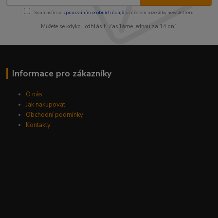
Souhlasím se
zpracováním osobních údajů
za účelem rozesílky newsletteru.
Můžete se kdykoli odhlásit. Zasíláme jednou za 14 dní.
Informace pro zákazníky
O nás
Jak nakupovat
Obchodní podmínky
Kontakty