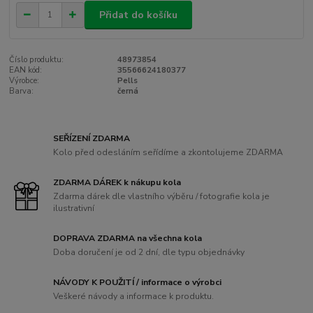
Přidat do košíku
Číslo produktu:
48973854
EAN kód:
35566624180377
Výrobce:
Pells
Barva:
černá
SEŘÍZENÍ ZDARMA
Kolo před odesláním seřídíme a zkontolujeme ZDARMA
ZDARMA DÁREK k nákupu kola
Zdarma dárek dle vlastního výběru / fotografie kola je
ilustrativní
DOPRAVA ZDARMA na všechna kola
Doba doručení je od 2 dní, dle typu objednávky
NÁVODY K POUŽITÍ / informace o výrobci
Veškeré návody a informace k produktu.