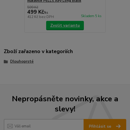
Rukavice PELLS Airy Long Black
599 Kč
499 Kč
/
ks
Skladem 5 ks
412 Kč
bez DPH
Zvolit variantu
Zboží zařazeno v kategoriích
Dlouhoprsté
Nepropásněte novinky, akce a
slevy!
Přihlásit se