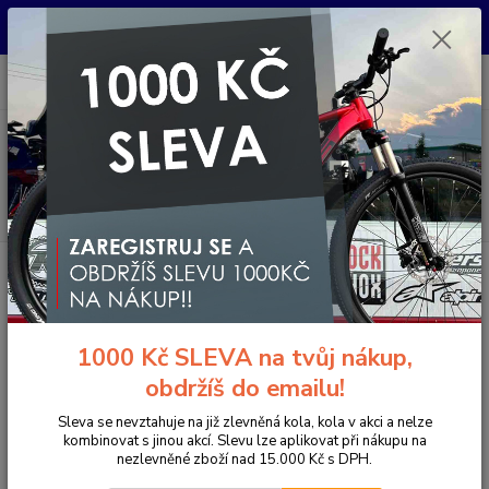
Pro nachystání kola / doplňků na prodejně si prosím zavolejte dopředu.
Děkujeme
0
ks
+420 733 792 733
CZK
za
0 Kč
PO-PÁ 10:00-17:00 | SO: 9:00-12:00
Menu
Hledat
Úvod
Doplňky a helmy
Rukavice
Dlouhoprsté
Rukavice PELLS
Airy Long Black
Rukavice PELLS Airy Long Black
1000 Kč SLEVA na tvůj nákup,
- 17 %
Akce
obdržíš do emailu!
Sleva se nevztahuje na již zlevněná kola, kola v akci a nelze
kombinovat s jinou akcí. Slevu lze aplikovat při nákupu na
nezlevněné zboží nad 15.000 Kč s DPH.