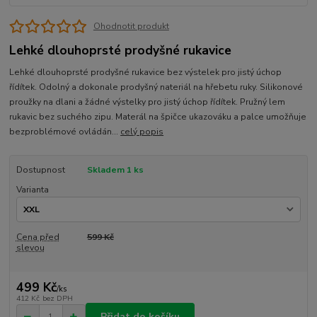
Ohodnotit produkt
Lehké dlouhoprsté prodyšné rukavice
Lehké dlouhoprsté prodyšné rukavice bez výstelek pro jistý úchop
řídítek. Odolný a dokonale prodyšný nateriál na hřebetu ruky. Silikonové
proužky na dlani a žádné výstelky pro jistý úchop řídítek. Pružný lem
rukavic bez suchého zipu. Materál na špičce ukazováku a palce umožňuje
bezproblémové ovládán...
celý popis
Dostupnost
Skladem 1 ks
Varianta
Cena před
599 Kč
slevou
499 Kč
/
ks
412 Kč
bez DPH
Přidat do košíku