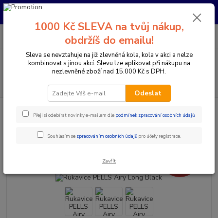
Pro nachystání kola / doplňků na prodejně si prosím zavolejte dopředu.
Děkujeme
1000 Kč SLEVA na tvůj nákup,
0
ks
+420 733 792 733
CZK
obdržíš do emailu!
za
0 Kč
PO-PÁ 10:00-17:00 | SO: 9:00-12:00
Sleva se nevztahuje na již zlevněná kola, kola v akci a nelze
Menu
kombinovat s jinou akcí. Slevu lze aplikovat při nákupu na
nezlevněné zboží nad 15.000 Kč s DPH.
Hledat
Odeslat
Úvod
Doplňky a helmy
Rukavice
Dlouhoprsté
Rukavice PELLS
Přeji si odebírat novinky e-mailem dle
podmínek zpracování osobních údajů
.
Airy Long Black
Rukavice PELLS Airy Long Black
Souhlasím se
zpracováním osobních údajů
pro účely registrace.
- 17 %
Akce
Zavřít