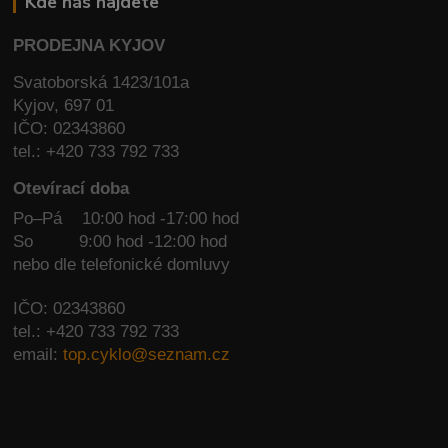
Kde nás najdete
PRODEJNA KYJOV
Svatoborská 1423/101a
Kyjov, 697 01
IČO: 02343860
tel.: +420 733 792 733
Otevírací doba
Po–Pá 10:00 hod -17:00 hod
So
9:00 hod -12:00 hod
nebo dle telefonické domluvy
IČO: 02343860
tel.: +420 733 792 733
email:
top.cyklo@seznam.cz