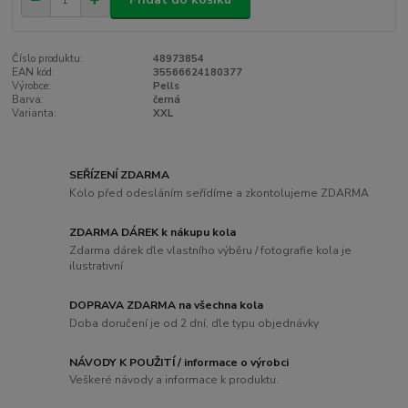
Číslo produktu:
48973854
EAN kód:
35566624180377
Výrobce:
Pells
Barva:
černá
Varianta:
XXL
SEŘÍZENÍ ZDARMA
Kolo před odesláním seřídíme a zkontolujeme ZDARMA
ZDARMA DÁREK k nákupu kola
Zdarma dárek dle vlastního výběru / fotografie kola je
ilustrativní
DOPRAVA ZDARMA na všechna kola
Doba doručení je od 2 dní, dle typu objednávky
NÁVODY K POUŽITÍ / informace o výrobci
Veškeré návody a informace k produktu.