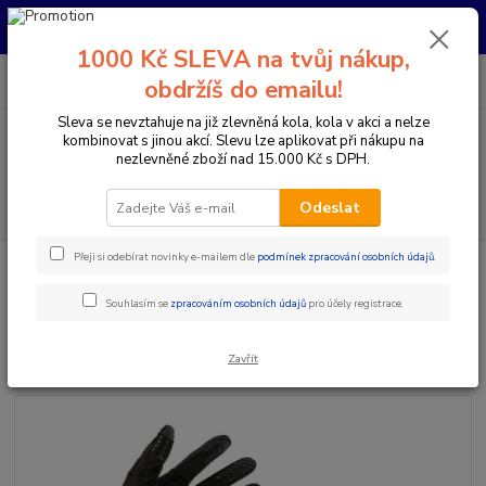
Pro nachystání kola / doplňků na prodejně si prosím zavolejte dopředu.
Děkujeme
1000 Kč SLEVA na tvůj nákup,
0
ks
+420 733 792 733
CZK
obdržíš do emailu!
za
0 Kč
PO-PÁ 10:00-17:00 | SO: 9:00-12:00
Sleva se nevztahuje na již zlevněná kola, kola v akci a nelze
kombinovat s jinou akcí. Slevu lze aplikovat při nákupu na
Menu
nezlevněné zboží nad 15.000 Kč s DPH.
Hledat
Odeslat
Přeji si odebírat novinky e-mailem dle
podmínek zpracování osobních údajů
.
Úvod
Doplňky a helmy
Rukavice
Dlouhoprsté
Rukavice PELLS
Dots Long Black
Souhlasím se
zpracováním osobních údajů
pro účely registrace.
Rukavice PELLS Dots Long Black
Zavřít
Akce