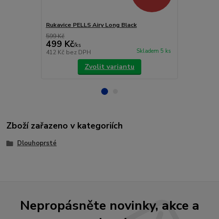
Rukavice PELLS Airy Long Black
Rukavice PE
599 Kč
599 Kč
499 Kč
499 Kč
/
ks
/
ks
Skladem 5 ks
412 Kč
bez DPH
412 Kč
bez 
Zvolit variantu
Zboží zařazeno v kategoriích
Dlouhoprsté
Nepropásněte novinky, akce a