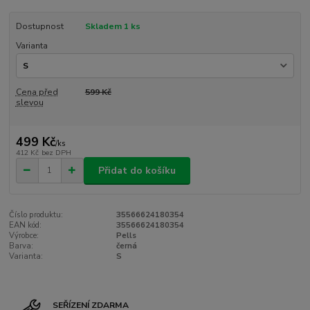
Dostupnost
Skladem 1 ks
Varianta
Cena před
599 Kč
slevou
499 Kč
/
ks
412 Kč
bez DPH
Přidat do košíku
Číslo produktu:
35566624180354
EAN kód:
35566624180354
Výrobce:
Pells
Barva:
černá
Varianta:
S
SEŘÍZENÍ ZDARMA