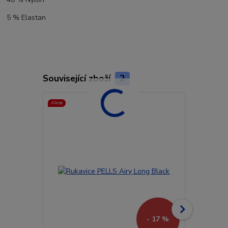
5 % Elastan
Související zboží
2
Akce
Akce
- 17 %