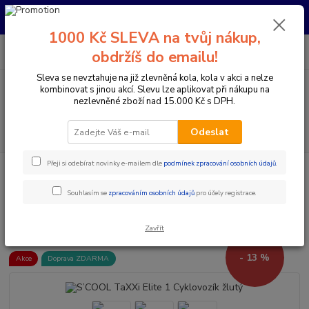
Pro nachystání kola / doplňků na prodejně si prosím zavolejte dopředu.
Děkujeme
1000 Kč SLEVA na tvůj nákup,
0
ks
+420 733 792 733
CZK
obdržíš do emailu!
za
0 Kč
PO-PÁ 10:00-17:00 | SO: 9:00-12:00
Sleva se nevztahuje na již zlevněná kola, kola v akci a nelze
kombinovat s jinou akcí. Slevu lze aplikovat při nákupu na
Menu
nezlevněné zboží nad 15.000 Kč s DPH.
Hledat
Odeslat
Přeji si odebírat novinky e-mailem dle
podmínek zpracování osobních údajů
.
Úvod
Doplňky a helmy
Cyklovozíky a tažné lana
S’COOL TaXXi
Elite 1 Cyklovozík žlutý
Souhlasím se
zpracováním osobních údajů
pro účely registrace.
S’COOL TaXXi Elite 1 Cyklovozík
žlutý
Zavřít
- 13 %
Akce
Doprava ZDARMA