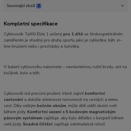
Související zboží
2
Kompletní specifikace
Cyklovozík TaXXi Elite 1 určený
pro 1 dítě
se širokospektrálním
zaměřením je vhodný pro druhy sportu jako je cyklistika, běh, in-
line bruslení nebo i procházky a turistika.
V balení cyklovozíku naleznete – nastavitelnou ruční brzdu, set na
kočárek, kolo a běh.
Cyklovozík má precizní pružení, které zajistí
komfortní
cestování
a dokáže eliminovat nerovnosti na cestách a mimo
cest. Díky velkým
bočním oknům
, může dítě vidět okolní svět
během jízdy.
Komfortní sezení s 5 bodovým magnetickým
pásovým systémem
zajišťuje, aby bylo děťátko v bezpečí během
celé jízdy.
Snadné čištění
zajišťuje odnímatelná rohož.