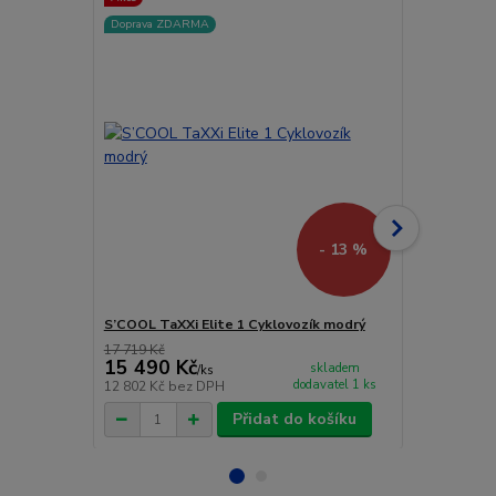
Doprava ZDARMA
Doprava ZD
- 13 %
S’COOL TaXXi Elite 1 Cyklovozík modrý
S’COOL TaXXi
17 719 Kč
17 719 Kč
15 490 Kč
15 490 
skladem
/
ks
dodavatel 1 ks
12 802 Kč
bez DPH
12 802 Kč
be
Přidat do košíku