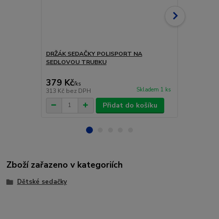
DRŽÁK SEDAČKY POLISPORT NA
DRŽÁK SED
SEDLOVOU TRUBKU
379 Kč
561 Kč
/
ks
/
ks
Skladem 1 ks
313 Kč
bez DPH
464 Kč
bez 
Přidat do košíku
Zboží zařazeno v kategoriích
Dětské sedačky