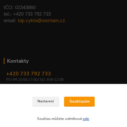
IČO: 02343860
tel.: +420 733 792 733
email:
top.cyklo@seznam.cz
Kontakty
+420 733 792 733
PO-PÁ 10:00-17:00 | SO: 9:00-12:00
top.cyklo@seznam.cz
Souhlasím
Nastavení
Souhlas můžete odmítnout
zde
.