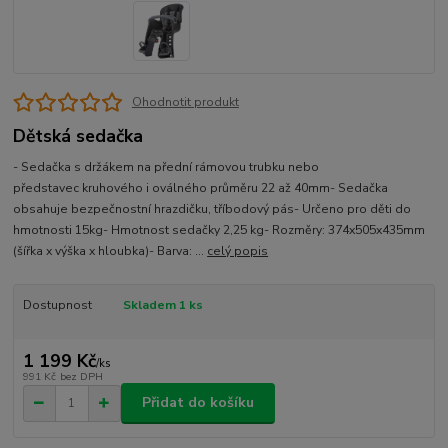
Ohodnotit produkt
Dětská sedačka
- Sedačka s držákem na přední rámovou trubku nebo
představec kruhového i oválného průměru 22 až 40mm- Sedačka
obsahuje bezpečnostní hrazdičku, tříbodový pás- Určeno pro děti do
hmotnosti 15kg- Hmotnost sedačky 2,25 kg- Rozměry: 374x505x435mm
(šířka x výška x hloubka)- Barva: ...
celý popis
Dostupnost
Skladem 1 ks
1 199 Kč
/
ks
991 Kč
bez DPH
Přidat do košíku