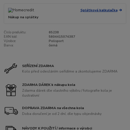
Splátková kalkulačka
Nákup na splátky
Číslo produktu:
65238
EAN kód:
5604415074387
Výrobce:
Polisport
Barva:
černá
SEŘÍZENÍ ZDARMA
Kolo před odesláním seřídíme a zkontolujeme ZDARMA
ZDARMA DÁREK k nákupu kola
Zdarma dárek dle vlastního výběru / fotografie kola je
ilustrativní
DOPRAVA ZDARMA na všechna kola
Doba doručení je od 2 dní, dle typu objednávky
NÁVODY K POUŽITÍ / informace o výrobci