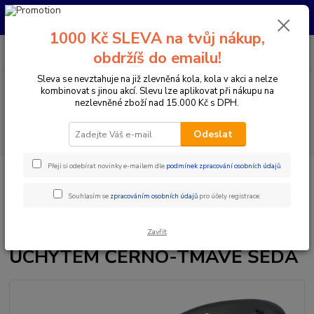
Pro nachystání kola / doplňků na prodejně si prosím zavolejte dopředu.
Děkujeme
1000 Kč SLEVA na tvůj nákup,
0
ks
+420 733 792 733
CZK
obdržíš do emailu!
za
0 Kč
PO-PÁ 10:00-17:00 | SO: 9:00-12:00
Sleva se nevztahuje na již zlevněná kola, kola v akci a nelze
kombinovat s jinou akcí. Slevu lze aplikovat při nákupu na
Menu
nezlevněné zboží nad 15.000 Kč s DPH.
Hledat
Odeslat
Přeji si odebírat novinky e-mailem dle
podmínek zpracování osobních údajů
.
Úvod
Doplňky a helmy
Dětské sedačky
SEDAČKA POLISPORT
BILBY JUNIOR PŘEDNÍ S PŘEDNÍM ÚCHYTEM ČERNO-TMAVĚ ŠEDÁ
Souhlasím se
zpracováním osobních údajů
pro účely registrace.
SEDAČKA POLISPORT BILBY
JUNIOR PŘEDNÍ S PŘEDNÍM
Zavřít
ÚCHYTEM ČERNO-TMAVĚ ŠEDÁ