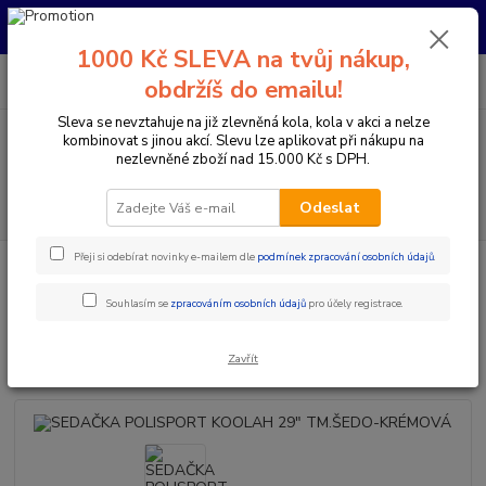
Pro nachystání kola / doplňků na prodejně si prosím zavolejte dopředu.
Děkujeme
1000 Kč SLEVA na tvůj nákup,
0
ks
+420 733 792 733
CZK
obdržíš do emailu!
za
0 Kč
PO-PÁ 10:00-17:00 | SO: 9:00-12:00
Sleva se nevztahuje na již zlevněná kola, kola v akci a nelze
kombinovat s jinou akcí. Slevu lze aplikovat při nákupu na
Menu
nezlevněné zboží nad 15.000 Kč s DPH.
Hledat
Odeslat
Přeji si odebírat novinky e-mailem dle
podmínek zpracování osobních údajů
.
Úvod
Doplňky a helmy
Dětské sedačky
SEDAČKA POLISPORT
KOOLAH 29" TM.ŠEDO-KRÉMOVÁ
Souhlasím se
zpracováním osobních údajů
pro účely registrace.
SEDAČKA POLISPORT KOOLAH
29" TM.ŠEDO-KRÉMOVÁ
Zavřít