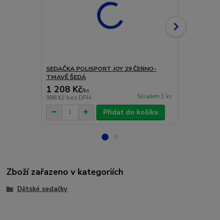
SEDAČKA POLISPORT JOY 29 ČERNO-
SEDAČKA P
TMAVĚ ŠEDÁ
TM.ŠEDO-
1 208 Kč
1 209 Kč
/
ks
Skladem 1 ks
998 Kč
bez DPH
999 Kč
bez 
Přidat do košíku
Zboží zařazeno v kategoriích
Dětské sedačky