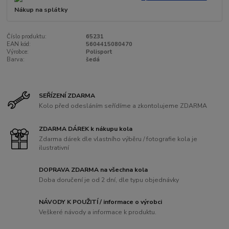
Nákup na splátky
Číslo produktu:
65231
EAN kód:
5604415080470
Výrobce:
Polisport
Barva:
šedá
SEŘÍZENÍ ZDARMA
Kolo před odesláním seřídíme a zkontolujeme ZDARMA
ZDARMA DÁREK k nákupu kola
Zdarma dárek dle vlastního výběru / fotografie kola je
ilustrativní
DOPRAVA ZDARMA na všechna kola
Doba doručení je od 2 dní, dle typu objednávky
NÁVODY K POUŽITÍ / informace o výrobci
Veškeré návody a informace k produktu.