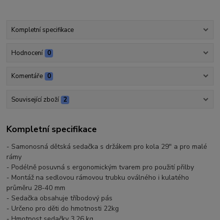
Kompletní specifikace
Hodnocení
0
Komentáře
0
Související zboží
2
Kompletní specifikace
- Samonosná dětská sedačka s držákem pro kola 29" a pro malé
rámy
- Podélně posuvná s ergonomickým tvarem pro použití přilby
- Montáž na sedlovou rámovou trubku oválného i kulatého
průměru 28-40 mm
- Sedačka obsahuje tříbodový pás
- Určeno pro děti do hmotnosti 22kg
- Hmotnost sedačky 3,26 kg