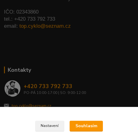
IČO: 02343860
tel.: +420 733 792 733
email:
top.cyklo@seznam.cz
Kontakty
+420 733 792 733
PO-PÁ 10:00-17:00 | SO: 9:00-12:00
top.cyklo@seznam.cz
Souhlasím
Nastavení