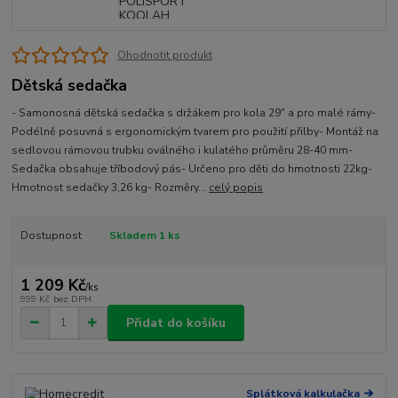
Ohodnotit produkt
Dětská sedačka
- Samonosná dětská sedačka s držákem pro kola 29" a pro malé rámy-
Podélně posuvná s ergonomickým tvarem pro použití přilby- Montáž na
sedlovou rámovou trubku oválného i kulatého průměru 28-40 mm-
Sedačka obsahuje tříbodový pás- Určeno pro děti do hmotnosti 22kg-
Hmotnost sedačky 3,26 kg- Rozměry...
celý popis
Dostupnost
Skladem 1 ks
1 209 Kč
/
ks
999 Kč
bez DPH
Přidat do košíku
Splátková kalkulačka