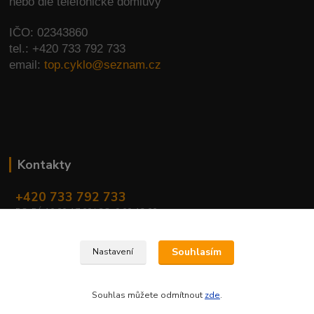
nebo dle telefonické domluvy
IČO: 02343860
tel.: +420 733 792 733
email:
top.cyklo@seznam.cz
Kontakty
+420 733 792 733
PO-PÁ 10:00-17:00 | SO: 9:00-12:00
top.cyklo@seznam.cz
Souhlasím
Nastavení
Souhlas můžete odmítnout
zde
.