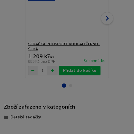
SEDAČKA POLISPORT KOOLAH ČERNO-
SEDAČKA PO
ŠEDÁ
TMAVĚ ŠED
1 209 Kč
1 995 Kč
/
ks
Skladem 1 ks
999 Kč
bez DPH
1 649 Kč
bez
Přidat do košíku
Zboží zařazeno v kategoriích
Dětské sedačky