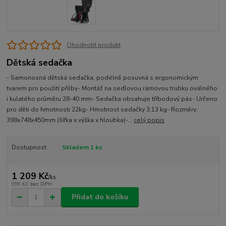
Ohodnotit produkt
Dětská sedačka
- Samonosná dětská sedačka, podélně posuvná s ergonomickým
tvarem pro použití přilby- Montáž na sedlovou rámovou trubku oválného
i kulatého průměru 28-40 mm- Sedačka obsahuje tříbodový pás- Určeno
pro děti do hmotnosti 22kg- Hmotnost sedačky 3,13 kg- Rozměry:
398x748x450mm (šířka x výška x hloubka)-...
celý popis
Dostupnost
Skladem 1 ks
1 209 Kč
/
ks
999 Kč
bez DPH
Přidat do košíku