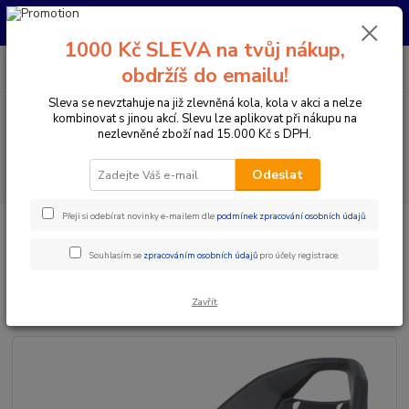
Pro nachystání kola / doplňků na prodejně si prosím zavolejte dopředu.
Děkujeme
1000 Kč SLEVA na tvůj nákup,
0
ks
+420 733 792 733
CZK
obdržíš do emailu!
za
0 Kč
PO-PÁ 10:00-17:00 | SO: 9:00-12:00
Sleva se nevztahuje na již zlevněná kola, kola v akci a nelze
kombinovat s jinou akcí. Slevu lze aplikovat při nákupu na
Menu
nezlevněné zboží nad 15.000 Kč s DPH.
Hledat
Odeslat
Přeji si odebírat novinky e-mailem dle
podmínek zpracování osobních údajů
.
Úvod
Doplňky a helmy
Dětské sedačky
SEDAČKA POLISPORT
KOOLAH ČERNO-ŠEDÁ
Souhlasím se
zpracováním osobních údajů
pro účely registrace.
SEDAČKA POLISPORT KOOLAH
ČERNO-ŠEDÁ
Zavřít