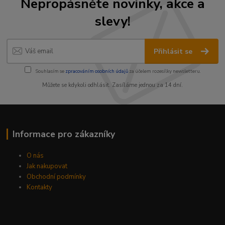
Nepropásněte novinky, akce a
slevy!
Přihlásit se
Souhlasím se
zpracováním osobních údajů
za účelem rozesílky newsletteru.
Můžete se kdykoli odhlásit. Zasíláme jednou za 14 dní.
Informace pro zákazníky
O nás
Jak nakupovat
Obchodní podmínky
Kontakty