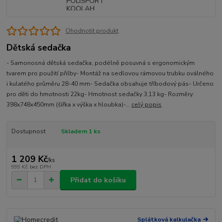
Ohodnotit produkt
Dětská sedačka
- Samonosná dětská sedačka, podélně posuvná s ergonomickým
tvarem pro použití přilby- Montáž na sedlovou rámovou trubku oválného
i kulatého průměru 28-40 mm- Sedačka obsahuje tříbodový pás- Určeno
pro děti do hmotnosti 22kg- Hmotnost sedačky 3,13 kg- Rozměry:
398x748x450mm (šířka x výška x hloubka)-...
celý popis
Dostupnost
Skladem 1 ks
1 209 Kč
/
ks
999 Kč
bez DPH
Přidat do košíku
Splátková kalkulačka