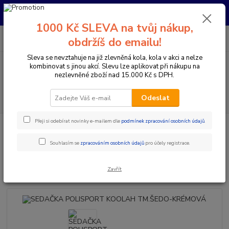
Pro nachystání kola / doplňků na prodejně si prosím zavolejte dopředu.
Děkujeme
1000 Kč SLEVA na tvůj nákup,
0
ks
+420 733 792 733
CZK
obdržíš do emailu!
za
0 Kč
PO-PÁ 10:00-17:00 | SO: 9:00-12:00
Sleva se nevztahuje na již zlevněná kola, kola v akci a nelze
kombinovat s jinou akcí. Slevu lze aplikovat při nákupu na
Menu
nezlevněné zboží nad 15.000 Kč s DPH.
Hledat
Odeslat
Přeji si odebírat novinky e-mailem dle
podmínek zpracování osobních údajů
.
Úvod
Doplňky a helmy
Dětské sedačky
SEDAČKA POLISPORT
KOOLAH TM.ŠEDO-KRÉMOVÁ
Souhlasím se
zpracováním osobních údajů
pro účely registrace.
SEDAČKA POLISPORT KOOLAH
TM.ŠEDO-KRÉMOVÁ
Zavřít