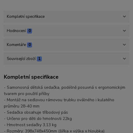
Kompletní specifikace
Hodnocení
0
Komentáře
0
Související zboží
1
Kompletní specifikace
- Samonosná dětská sedačka, podélně posuvná s ergonomickým
tvarem pro použití přilby
- Montáž na sedlovou rámovou trubku oválného i kulatého
průměru 28-40 mm
- Sedačka obsahuje tříbodový pás
- Určeno pro děti do hmotnosti 22kg
- Hmotnost sedačky 3,13 kg
- Rozměry: 398x748x450mm (šířka x výška x hloubka)