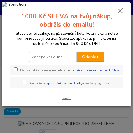
Pro nachystání kola / doplňků na prodejně si prosím zavolejte dopředu.
Děkujeme
1000 Kč SLEVA na tvůj nákup,
0
ks
+420 733 792 733
CZK
obdržíš do emailu!
za
0 Kč
PO-PÁ 10:00-17:00 | SO: 9:00-12:00
Sleva se nevztahuje na již zlevněná kola, kola v akci a nelze
kombinovat s jinou akcí. Slevu lze aplikovat při nákupu na
Menu
nezlevněné zboží nad 15.000 Kč s DPH.
Hledat
Odeslat
Přeji si odebírat novinky e-mailem dle
podmínek zpracování osobních údajů
.
Úvod
Komponenty na kolo
Sedlovky
Klasické sedlovky
SEDLOVKA DEDA SUPERLEGERRO 25MM TEAM
Souhlasím se
zpracováním osobních údajů
pro účely registrace.
SEDLOVKA DEDA
SUPERLEGERRO 25MM TEAM
Zavřít
Novinka