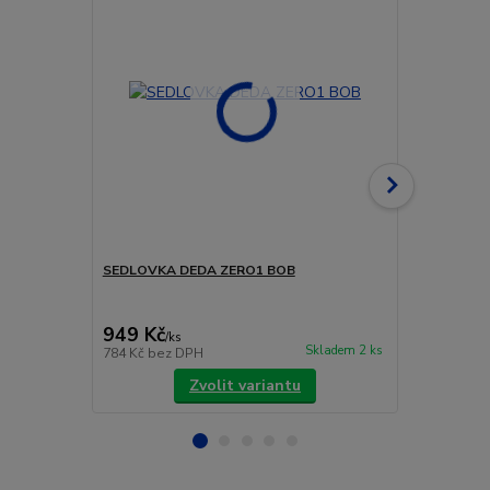
SEDLOVKA DEDA ZERO1 BOB
SEDLOVKA 
TEAM
949 Kč
4 990 Kč
/
ks
Skladem 2 ks
784 Kč
bez DPH
4 124 Kč
bez
Zvolit variantu