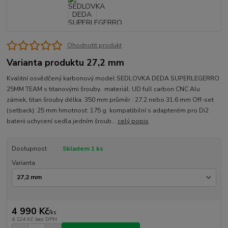
Ohodnotit produkt
Varianta produktu 27,2 mm
Kvalitní osvědčený karbonový model SEDLOVKA DEDA SUPERLEGERRO
25MM TEAM s titanovými šrouby. materiál: UD full carbon CNC Alu
zámek, titan šrouby délka: 350 mm průměr : 27,2 nebo 31,6 mm Off-set
(setback): 25 mm hmotnost: 175 g kompatibilní s adapterém pro Di2
baterii uchycení sedla jedním šroub...
celý popis
Dostupnost
Skladem 1 ks
Varianta
4 990 Kč
/
ks
4 124 Kč
bez DPH