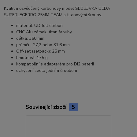
Kvalitní osvědčený karbonový model SEDLOVKA DEDA
SUPERLEGERRO 25MM TEAM s titanovými šrouby.
materiál: UD full carbon
CNC Alu zámek, titan šrouby
délka: 350 mm
průměr : 27,2 nebo 31,6 mm
Off-set (setback): 25 mm
hmotnost: 175 g
kompatibilní s adapterém pro Di2 baterii
uchycení sedla jedním šroubem
Související zboží
5
Novinka
Doprava ZD