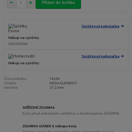
Přidat do košíku
Splátková kalkulačka
Nákup na splátky
Více informací
Splátková kalkulačka
Nákup na splátky
Číslo produktu:
74104
Výrobce:
DEDA ELEMENTI
Varianta:
27,2 mm
SEŘÍZENÍ ZDARMA
Kolo před odesláním seřídíme a zkontolujeme ZDARMA
ZDARMA DÁREK k nákupu kola
Zdarma dárek dle vlastního výběru / fotografie kola je