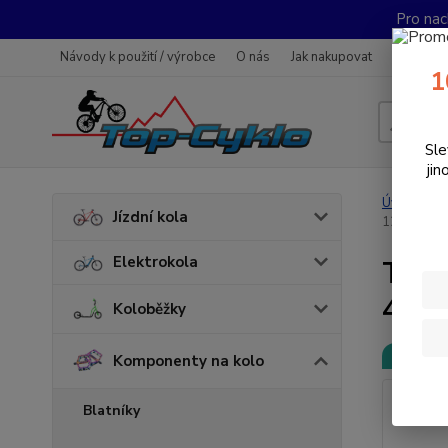
Pro nac
Návody k použití / výrobce
O nás
Jak nakupovat
Obchodn
1
Sle
jin
Úvod
K
Jízdní kola
125mm
Elektrokola
Tele
410
Koloběžky
Doprava
Komponenty na kolo
Blatníky