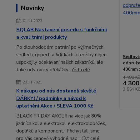
Novinky
01.11.2023
SQLAB Nastavení posedu s funkčními
a kvalitními produkty
Po dlouhodobém pátrání po výjimečných
sedlech, gripech a řidítkách, které by nejen
Sedlovk
uspokojily očekávání našich zákazníků, ale
odpruže
400mm 
také odstranily překážky...
číst celé
4 490 Kč
4 300
23.11.2021
3 554 K
K nákupu od nás dostaneš skvělé
DÁRKY! / podmínky a návod k
uplatnění Akce / SLEVA 1000 Kč
BLACK FRIDAY AKCE !! na více jak 80%
jizdních kol a elektrokol, elektrokoloběžek,
doplňků a komponent. Přichystali jsme
pro Vás cenově výhodné nab...
číst celé