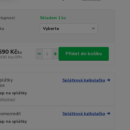
tupnost
Skladem 1 ks
ka
690 Kč
/
ks
Přidat do košíku
76 Kč
bez DPH
Splátková kalkulačka
up na splátky
 informací
Splátková kalkulačka
up na splátky