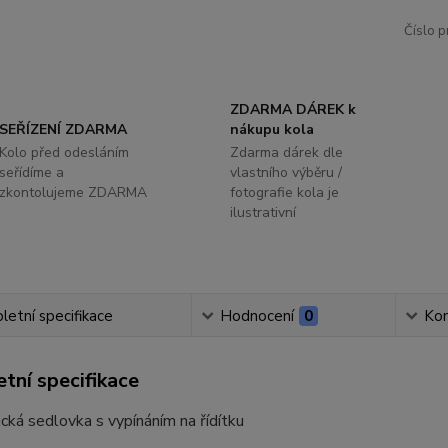
Číslo p
ZDARMA DÁREK k
SEŘÍZENÍ ZDARMA
nákupu kola
Kolo před odesláním
Zdarma dárek dle
seřídíme a
vlastního výběru /
zkontolujeme ZDARMA
fotografie kola je
ilustrativní
etní specifikace
Hodnocení
0
Ko
tní specifikace
cká sedlovka s vypínáním na řídítku