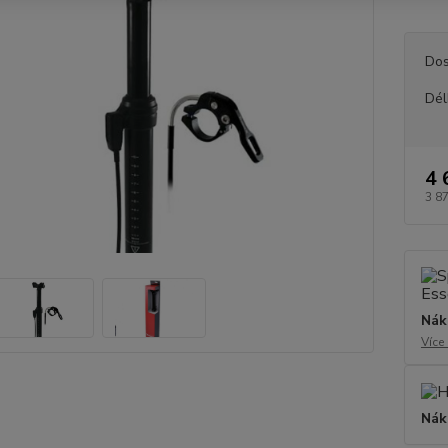
Dos
Dél
4 
3 8
Nák
Více
Nák