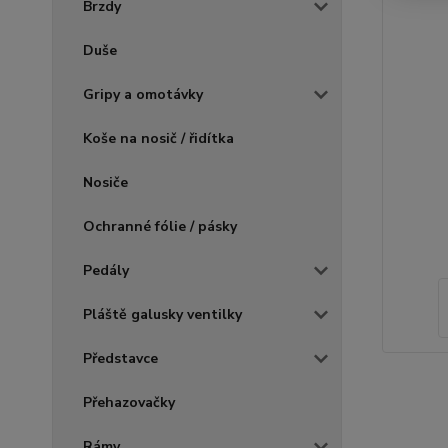
Brzdy
Duše
Gripy a omotávky
Koše na nosič / řidítka
Nosiče
Ochranné fólie / pásky
Pedály
Pláště galusky ventilky
Představce
Přehazovačky
Rámy