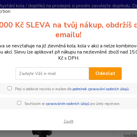
hystání kola / doplňků na prodejně si prosím zavolejte dopředu. 
í podmínky
Kontakty
Reklamace
Ochrana soukromí
Články
000 Kč SLEVA na tvůj nákup, obdržíš 
Nevíte
emailu!
Hledat
+420
PO-PÁ 
va se nevztahuje na již zlevněná kola, kola v akci a nelze kombinov
ou akcí. Slevu lze aplikovat při nákupu na nezlevněné zboží nad 15
Kč s DPH.
omponenty na kolo
Sedlovky
Teleskopické sedlovky
Teleskopi
Odeslat
skopická sedlovka Tranz x Cavo
Přeji si odebírat novinky e-mailem dle
podmínek zpracování osobních údajů
.
mm, zdvih 125mm
Souhlasím se
zpracováním osobních údajů
pro účely registrace.
 ZDARMA
telesk
Zavřít
31,6mm
součás