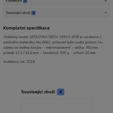
Komentáře
0
Související zboží
4
Kompletní specifikace
Oblíbený model SEDLOVKA DEDA ZERO1 BOB je vyrobena z
odolného materiálu Alu 6061, uchycení lyžin sedla pomocí Alu
zámku se dvěma šrouby - mikronastavení - délka: 350 mm -
průměr 27,2 / 31,6 mm - hmotnost: 295 g - offset: 20 mm
modelový rok: 2018
Související zboží
4
Doprava ZD