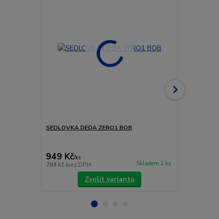
SEDLOVKA DEDA ZERO1 BOB
Teleskopick
Esterno, 27
105mm
949 Kč
4 690 Kč
/
ks
Skladem 2 ks
784 Kč
bez DPH
3 876 Kč
bez
Zvolit variantu