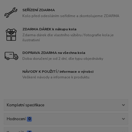
SEŘÍZENÍ ZDARMA
Kolo před odesláním seřídíme a zkontolujeme ZDARMA
ZDARMA DÁREK k nákupu kola
Zdarma dárek dle vlastního výběru / fotografie kola je
ilustrativní
DOPRAVA ZDARMA na všechna kola
Doba doručení je od 2 dní, dle typu objednávky
NÁVODY K POUŽITÍ / informace o výrobci
Veškeré návody a informace k produktu.
Kompletní specifikace
Hodnocení
0