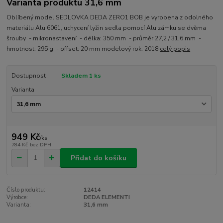
Varianta produktu 31,6 mm
Oblíbený model SEDLOVKA DEDA ZERO1 BOB je vyrobena z odolného
materiálu Alu 6061, uchycení lyžin sedla pomocí Alu zámku se dvěma
šrouby - mikronastavení - délka: 350 mm - průměr 27,2 / 31,6 mm -
hmotnost: 295 g - offset: 20 mm modelový rok: 2018
celý popis
Dostupnost
Skladem 1 ks
Varianta
949 Kč
/
ks
784 Kč
bez DPH
Přidat do košíku
Číslo produktu:
12414
Výrobce:
DEDA ELEMENTI
Varianta:
31,6 mm