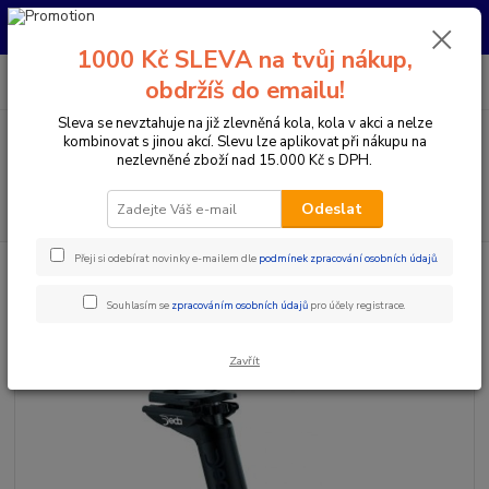
Pro nachystání kola / doplňků na prodejně si prosím zavolejte dopředu.
Děkujeme
1000 Kč SLEVA na tvůj nákup,
0
ks
+420 733 792 733
CZK
obdržíš do emailu!
za
0 Kč
PO-PÁ 10:00-17:00 | SO: 9:00-12:00
Sleva se nevztahuje na již zlevněná kola, kola v akci a nelze
kombinovat s jinou akcí. Slevu lze aplikovat při nákupu na
Menu
nezlevněné zboží nad 15.000 Kč s DPH.
Hledat
Odeslat
Přeji si odebírat novinky e-mailem dle
podmínek zpracování osobních údajů
.
Úvod
Komponenty na kolo
Sedlovky
Klasické sedlovky
SEDLOVKA DEDA ZERO1 BOB
Souhlasím se
zpracováním osobních údajů
pro účely registrace.
SEDLOVKA DEDA ZERO1 BOB
Zavřít