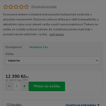
Ohodnotit produkt
Inovovaná lankem ovládaná teleskopická hydraulická sedlovka s
plynulým nastavením Zkrácená celková délka pro větší kompatibilitu s
aktuálními rámy nový zámek sedla snazší servisovatelnost Tlakem na
páčku se ovládá rychlost návratu do roztažené polohy malý tlak =
pomalý návrat velký tlak = rychlý...
celý popis
Dostupnost
Skladem 2 ks
Délka
12 390 Kč
/
ks
10 240 Kč
bez DPH
Přidat do košíku
Splátková kalkulačka