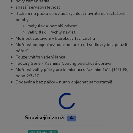
nový zámek sedla
snazší servisovatelnost
Tlakem na páčku se ovládá rychlost návratu do roztažené
polohy
malý tlak = pomalý návrat
velký tlak = rychlý návrat
Možnost zastavení v kterékoliv fázi zdvihu
Možnost odpojení ovládacího lanka od sedlovky bez použití
nářadí
Pouze vnitřní vedení lanka
Factory Série - Kashima Coating povrchová úprava
Možnost volby páčky pro kombinaci s řazením 1x12(11/10/9)
nebo 2/3x10
Dodávána bez páčky - nutno objednat samostatně!
Související zboží
4
Doprava ZDARMA
Novinka