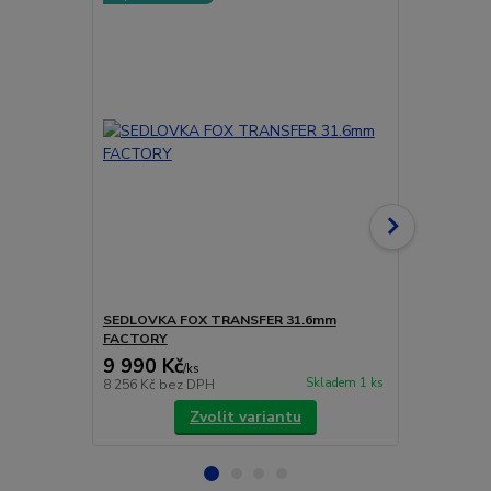
Doprava ZD
SEDLOVKA FOX TRANSFER 31.6mm
SEDLOVKA 
FACTORY
PERFORMAN
9 990 Kč
10 690 
/
ks
Skladem 1 ks
8 256 Kč
bez DPH
8 835 Kč
bez
Zvolit variantu