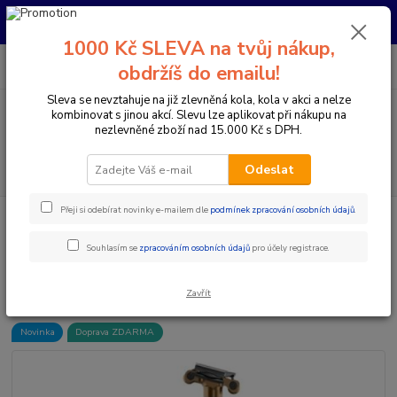
Pro nachystání kola / doplňků na prodejně si prosím zavolejte dopředu.
Děkujeme
1000 Kč SLEVA na tvůj nákup,
0
ks
+420 733 792 733
CZK
obdržíš do emailu!
za
0 Kč
PO-PÁ 10:00-17:00 | SO: 9:00-12:00
Sleva se nevztahuje na již zlevněná kola, kola v akci a nelze
kombinovat s jinou akcí. Slevu lze aplikovat při nákupu na
Menu
nezlevněné zboží nad 15.000 Kč s DPH.
Hledat
Odeslat
Přeji si odebírat novinky e-mailem dle
podmínek zpracování osobních údajů
.
Úvod
Komponenty na kolo
Sedlovky
Teleskopické sedlovky
SEDLOVKA FOX TRANSFER2 31.6mm FACTORY
Souhlasím se
zpracováním osobních údajů
pro účely registrace.
SEDLOVKA FOX TRANSFER2
31.6mm FACTORY
Zavřít
Novinka
Doprava ZDARMA